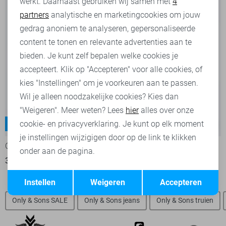
werkt. Daarnaast gebruiken wij samen met
4
Analytische cookies
partners
analytische en marketingcookies om jouw
Marketing cookies
gedrag anoniem te analyseren, gepersonaliseerde
content te tonen en relevante advertenties aan te
bieden. Je kunt zelf bepalen welke cookies je
accepteert. Klik op "Accepteren" voor alle cookies, of
kies "Instellingen" om je voorkeuren aan te passen.
Wil je alleen noodzakelijke cookies? Kies dan
"Weigeren". Meer weten? Lees
hier
alles over onze
cookie- en privacyverklaring. Je kunt op elk moment
Edge
Yoke
-20%
-20%
je instellingen wijzigigen door op de link te klikken
Only & Sons Jeans
Only & Sons Jeans
onder aan de pagina.
39,95
49,99
39,95
49,99
Opslaan
Terug
Instellen
Weigeren
Accepteren
Only & Sons SALE
Only & Sons jeans
Only & Sons truien