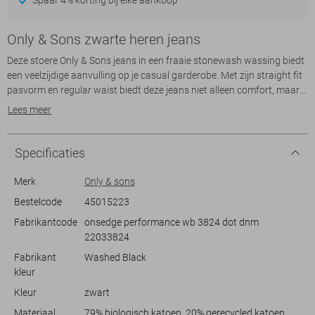
Only & Sons zwarte heren jeans
Deze stoere Only & Sons jeans in een fraaie stonewash wassing biedt
een veelzijdige aanvulling op je casual garderobe. Met zijn straight fit
pasvorm en regular waist biedt deze jeans niet alleen comfort, maar
ook een moderne uitstraling. De gewassen zwarte kleur maakt het
Lees meer
een veelzijdig kledingstuk dat makkelijk te combineren is met
verschillende outfits, of je nu gaat voor een ontspannen dag of een
informele avond met vrienden.
Specificaties
Ondanks de stoere look heeft de jeans een klassieke 5-pocket stijl en
Merk
Only & sons
een stevige knoopsluiting, wat zorgt voor een betrouwbare pasvorm.
Bestelcode
45015223
De normale lengte maakt hem ideaal voor de winterse maanden,
Fabrikantcode
onsedge performance wb 3824 dot dnm
terwijl de duurzame materialen zorgen voor langdurig draagplezier.
22033824
Deze jeans vormt een perfecte match met sneakers en een hoodie
voor een relaxte uitstraling of met een nette trui voor een iets
Fabrikant
Washed Black
formelere look. Een essentiële keuze die moeiteloos past in diverse
kleur
situaties, van dagelijks gebruik tot casual uitjes.
Kleur
zwart
Materiaal
79% biologisch katoen, 20% gerecycled katoen,