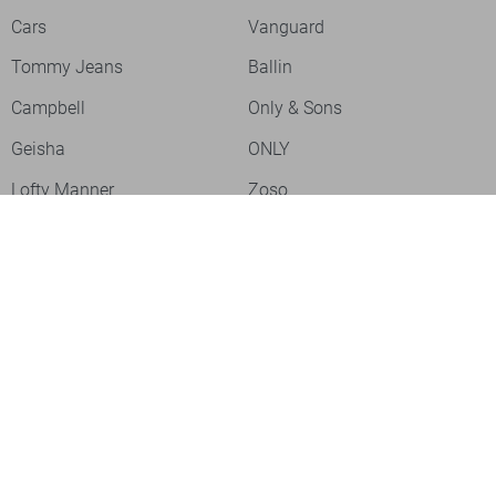
Cars
Vanguard
Tommy Jeans
Ballin
Campbell
Only & Sons
Geisha
ONLY
Lofty Manner
Zoso
Ydence
Vero Moda
Refined Department
Garcia
- levertijd 2-5 dagen
Sisters Point
Red Button
JDY
Fluresk
- levertijd 2-5 dagen
Harper & Yve
Object
- levertijd 2-5 dagen
Meld je aan voor onze nieuwsbrief
- levertijd 2-5 dagen