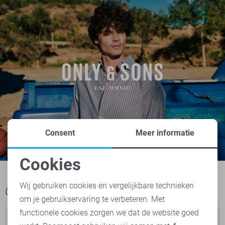
Consent
Meer informatie
Cookies
Noodzakelijke cookies
Wij gebruiken cookies en vergelijkbare technieken
Ook het bekijken waard
om je gebruikservaring te verbeteren. Met
Personalisatie cookies
functionele cookies zorgen we dat de website goed