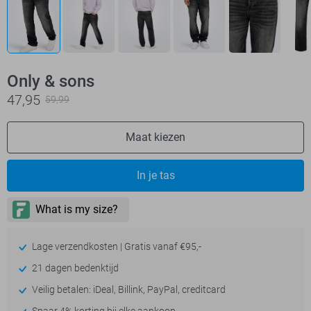
Only & sons
47,95
59,99
Maat kiezen
In je tas
Lage verzendkosten | Gratis vanaf €95,-
21 dagen bedenktijd
Veilig betalen: iDeal, Billink, PayPal, creditcard
Spaar 4% korting bij elke aankoop