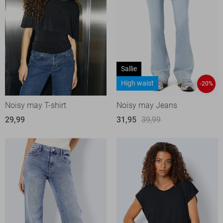
Sallie
High waist
-20%
Noisy may T-shirt
Noisy may Jeans
29,99
31,95
39,99