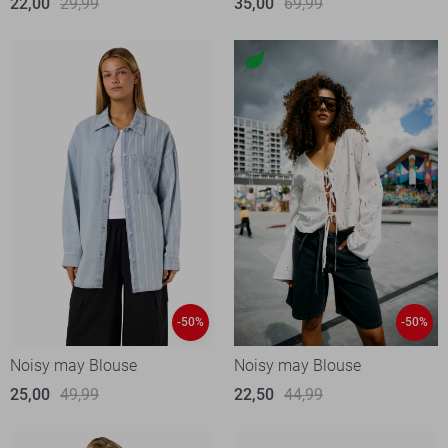
22,00
29,99
35,00
69,99
-50%
-50%
Noisy may Blouse
Noisy may Blouse
25,00
49,99
22,50
44,99