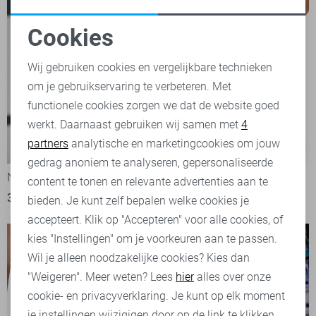
Cookies
Noodzakelijke cookies
Wij gebruiken cookies en vergelijkbare technieken
om je gebruikservaring te verbeteren. Met
Personalisatie cookies
functionele cookies zorgen we dat de website goed
werkt. Daarnaast gebruiken wij samen met
4
Analytische cookies
partners
analytische en marketingcookies om jouw
-20%
-50%
Marketing cookies
gedrag anoniem te analyseren, gepersonaliseerde
Noisy may Blouse
Noisy may Korte broek
content te tonen en relevante advertenties aan te
31,95
39,99
12,50
24,99
bieden. Je kunt zelf bepalen welke cookies je
accepteert. Klik op "Accepteren" voor alle cookies, of
kies "Instellingen" om je voorkeuren aan te passen.
Wil je alleen noodzakelijke cookies? Kies dan
"Weigeren". Meer weten? Lees
hier
alles over onze
cookie- en privacyverklaring. Je kunt op elk moment
je instellingen wijzigigen door op de link te klikken