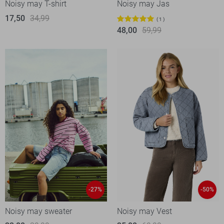
Noisy may T-shirt
Noisy may Jas
17,50
34,99
1
48,00
59,99
-27%
-50%
Noisy may sweater
Noisy may Vest