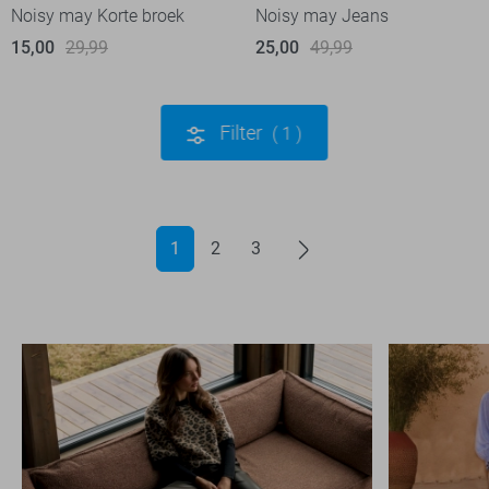
Noisy may Korte broek
Noisy may Jeans
15,00
29,99
25,00
49,99
Filter
1
1
2
3