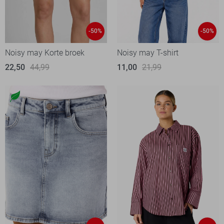
-50%
-50%
Noisy may Korte broek
Noisy may T-shirt
22,50
44,99
11,00
21,99