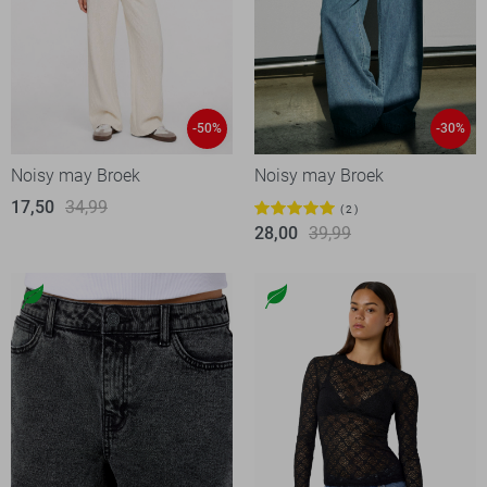
-50%
-30%
Noisy may Broek
Noisy may Broek
17,50
34,99
2
28,00
39,99