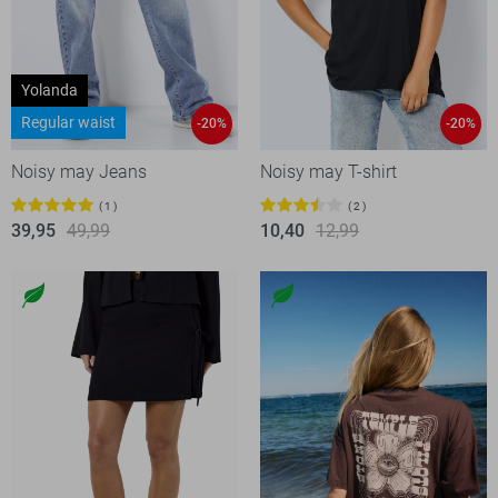
Yolanda
Regular waist
-20%
-20%
Noisy may Jeans
Noisy may T-shirt
1
2
39,95
49,99
10,40
12,99