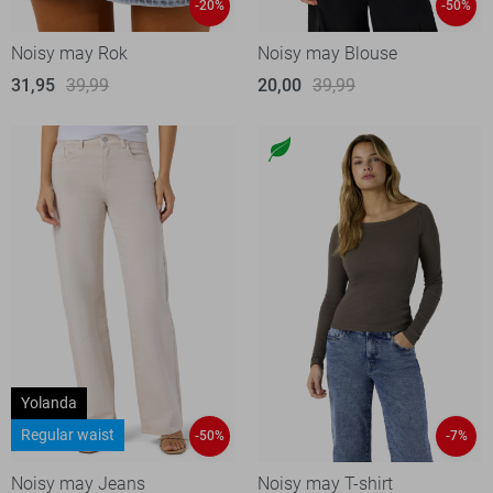
-20%
-50%
Noisy may Rok
Noisy may Blouse
31,95
39,99
20,00
39,99
Yolanda
Regular waist
-50%
-7%
Noisy may Jeans
Noisy may T-shirt