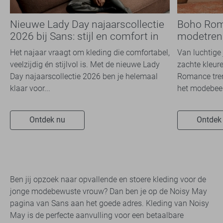
Nieuwe Lady Day najaarscollectie
Boho Rom
2026 bij Sans: stijl en comfort in
modetrend
travelkwaliteit
overal zie
Het najaar vraagt om kleding die comfortabel,
Van luchtige 
veelzijdig én stijlvol is. Met de nieuwe Lady
zachte kleure
Day najaarscollectie 2026 ben je helemaal
Romance tren
klaar voor...
het modebeel
Ontdek nu
Ontdek
Ben jij opzoek naar opvallende en stoere kleding voor de
jonge modebewuste vrouw? Dan ben je op de Noisy May
pagina van Sans aan het goede adres. Kleding van Noisy
May is de perfecte aanvulling voor een betaalbare