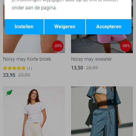
onder aan de pagina.
Opslaan
Terug
Instellen
Weigeren
Accepteren
-20%
-50%
Noisy may Korte broek
Noisy may sweater
13,50
26,99
1
23,95
29,99