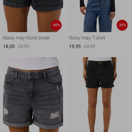
-40%
-20%
Noisy may Korte broek
Noisy may T-shirt
18,00
29,99
19,95
24,99