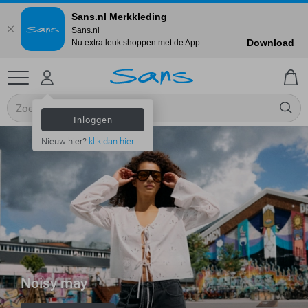
Sans.nl Merkkleding
Sans.nl
Download
Nu extra leuk shoppen met de App.
Inloggen
Nieuw hier?
klik dan hier
Noisy may