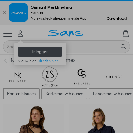
Sans.nl Merkkleding
Sans.nl
Download
Nu extra leuk shoppen met de App.
Inloggen
Noisy may Blouses - Dames
Nieuw hier?
klik dan hier
Kanten blouses
Korte mouw blouses
Lange mouw blouses