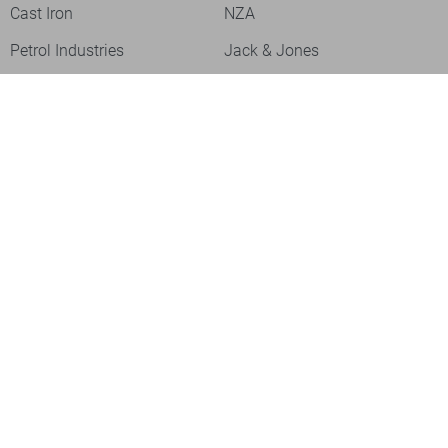
Cast Iron
NZA
Petrol Industries
Jack & Jones
Cars
Vanguard
Tommy Jeans
Ballin
Campbell
Only & Sons
Geisha
ONLY
Lofty Manner
Zoso
Ydence
Vero Moda
Refined Department
Garcia
Sisters Point
Red Button
JDY
Fluresk
Harper & Yve
Object