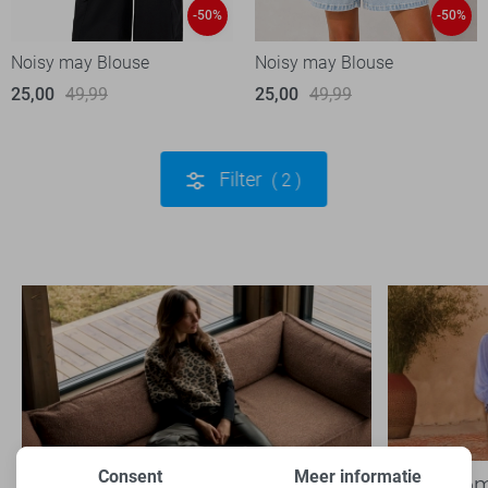
-50%
-50%
Noisy may Blouse
Noisy may Blouse
25,00
49,99
25,00
49,99
Filter
2
Consent
Meer informatie
Nieuwe Lady Day najaarscollectie
Boho Rom