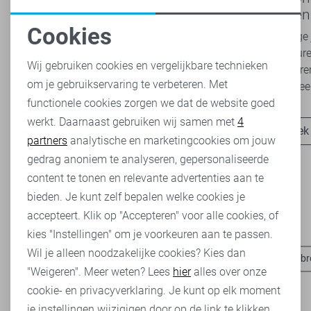
2026 bij Sans: stijl en comfort in
modetrend
travelkwaliteit
overal zie
Cookies
Het najaar vraagt om kleding die comfortabel,
Van luchtige 
Noodzakelijke cookies
veelzijdig én stijlvol is. Met de nieuwe Lady
zachte kleure
Wij gebruiken cookies en vergelijkbare technieken
Day najaarscollectie 2026 ben je helemaal
Romance tren
om je gebruikservaring te verbeteren. Met
Personalisatie cookies
klaar voor...
het modebeel
functionele cookies zorgen we dat de website goed
werkt. Daarnaast gebruiken wij samen met
4
Analytische cookies
Ontdek nu
Ontdek
partners
analytische en marketingcookies om jouw
Marketing cookies
gedrag anoniem te analyseren, gepersonaliseerde
content te tonen en relevante advertenties aan te
bieden. Je kunt zelf bepalen welke cookies je
accepteert. Klik op "Accepteren" voor alle cookies, of
Heb je dit al eens bekeken?
kies "Instellingen" om je voorkeuren aan te passen.
Wil je alleen noodzakelijke cookies? Kies dan
Noisy may t-shirts
Noisy may broeken
Noisy may korte b
"Weigeren". Meer weten? Lees
hier
alles over onze
cookie- en privacyverklaring. Je kunt op elk moment
je instellingen wijzigigen door op de link te klikken