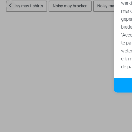
A
werk
Noisy may t-shirts
Noisy may broeken
Noisy may korte b
mark
geper
biede
"Acce
te pa
wete
elk m
de pa