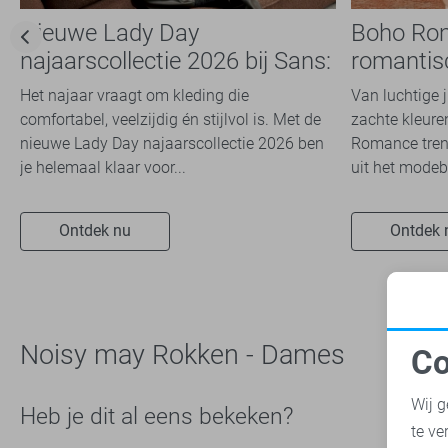
Vila
15
Nieuwe Lady Day
Boho Ro
Zoso
7
najaarscollectie 2026 bij Sans:
romantis
Zusss
stijl en comfort in
dit seizoe
1
Het najaar vraagt om kleding die
Van luchtige 
travelkwaliteit
comfortabel, veelzijdig én stijlvol is. Met de
zachte kleuren
nieuwe Lady Day najaarscollectie 2026 ben
Romance trend
je helemaal klaar voor...
uit het modeb
Ontdek nu
Ontdek 
Noisy may Rokken - Dames
Co
N
Wij g
Heb je dit al eens bekeken?
te ve