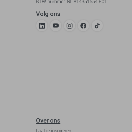
BTW-nummer: NL 814351554.B01
Volg ons
Over ons
Laat je inspireren