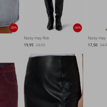
-20%
-20%
Noisy may Rok
Noisy may
19,95
24,99
17,50
34,