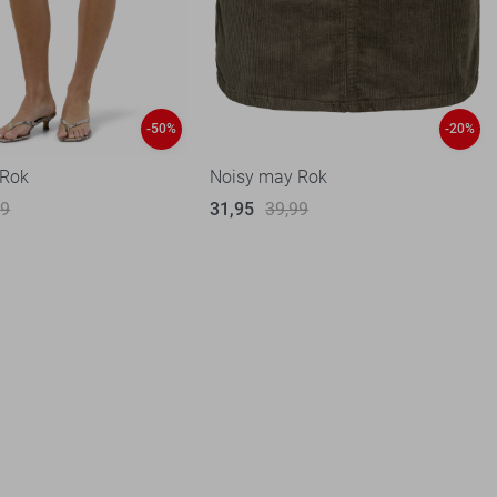
-50%
-20%
 Rok
Noisy may Rok
99
31,95
39,99