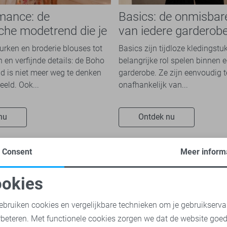
mance: de
Basics: de onmisbar
che modetrend die je
van iedere garderob
n overal ziet
jurken en broderie blouses tot
Basics zijn tijdloze kledingstu
 en verfijnde details: de Boho
belangrijke rol spelen binnen e
 is niet meer weg te denken
garderobe. Ze zijn eenvoudig 
eeld. Ook...
onafhankelijk van...
nu
Ontdek nu
Consent
Meer inform
okies
oodzakelijke cookies
Personalisatie cookies
ebruiken cookies en vergelijkbare technieken om je gebruikserva
rbeteren. Met functionele cookies zorgen we dat de website goe