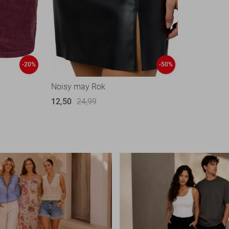
-20%
-50%
Noisy may Rok
12,50
24,99