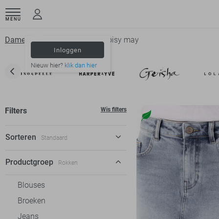
MENU
Dameskleding
Rokken
Noisy may
Inloggen
Nieuw hier?
klik dan hier
Filters
Wis filters
Sorteren
Standaard
Standaard
Productgroep
Rokken
€ laag-hoog
Blouses
€ hoog-laag
Broeken
Jeans