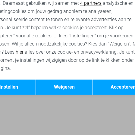
nalytische cookies
Marketing cookies
t. Daarnaast gebruiken wij samen met
4 partners
analytische en
roeken
Vero Moda rokken
Vila rokken
etingcookies om jouw gedrag anoniem te analyseren,
sonaliseerde content te tonen en relevante advertenties aan te
n. Je kunt zelf bepalen welke cookies je accepteert. Klik op
pteren" voor alle cookies, of kies "Instellingen" om je voorkeuren
ssen. Wil je alleen noodzakelijke cookies? Kies dan "Weigeren". 
n? Lees
hier
alles over onze cookie- en privacyverklaring. Je kun
oment je instellingen wijzigigen door op de link te klikken onder
gina.
Opslaan
Terug
Instellen
Weigeren
Acceptere