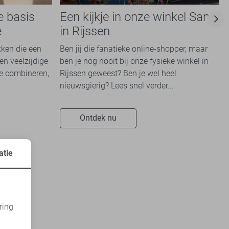
e basis
Een kijkje in onze winkel Sans
e
in Rijssen
kken die een
Ben jij die fanatieke online-shopper, maar
en veelzijdige
ben je nog nooit bij onze fysieke winkel in
te combineren,
Rijssen geweest? Ben je wel heel
nieuwsgierig? Lees snel verder...
Ontdek nu
atie
ring
d