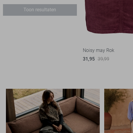
Juni
Hypedrop
1
Toon resultaten
Jacqueline de Yong
8
LolaLiza
5
Minus
1
Noisy may
6
Noisy may Rok
Object
3
31,95
39,99
Only
15
Pieces
3
Red Button
7
Refined Department
3
Rino & Pelle
2
SisterS point
5
Studio Amaya
2
Vero Moda
17