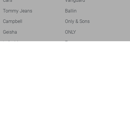
Cars
Vanguard
Tommy Jeans
Ballin
Campbell
Only & Sons
Geisha
ONLY
Lofty Manner
Zoso
Ydence
Vero Moda
Refined Department
Garcia
Sisters Point
Red Button
JDY
Fluresk
Harper & Yve
Object
Meld je aan voor onze nieuwsbrief
Meld je aan voor onze nieuwsbrief en profiteer als eerste van