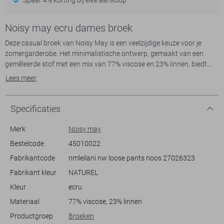
Noisy may ecru dames broek
Deze casual broek van Noisy May is een veelzijdige keuze voor je
zomergarderobe. Het minimalistische ontwerp, gemaakt van een
gemêleerde stof met een mix van 77% viscose en 23% linnen, biedt
een luchtige en comfortabele draagervaring. Met een straight fit en
Lees meer
normale lengte, kun je deze broek eenvoudig combineren met
verschillende stijlen. De ontspannen uitstraling wordt versterkt door
de elastische boord met trekkoordsluiting, waardoor je een
Specificaties
persoonlijke pasvorm kunt creëren.
Merk
Noisy may
De broek is voorzien van praktische steekzakken voor extra gemak.
Bestelcode
45010022
Dankzij de naturel tint past hij moeiteloos bij zowel effen als kleurrijke
Fabrikantcode
nmleilani nw loose pants noos 27026323
tops. Ideaal voor dagelijkse uitstapjes, een ontspannen middag in het
park of een casual avond met vrienden. De regular waist en het lichte,
Fabrikant kleur
NATUREL
ademende materiaal maken deze broek perfect voor warmere dagen,
Kleur
ecru
terwijl het gemêleerde patroon een subtiele, modieuze twist geeft aan
je alledaagse look.
Materiaal
77% viscose, 23% linnen
Productgroep
Broeken