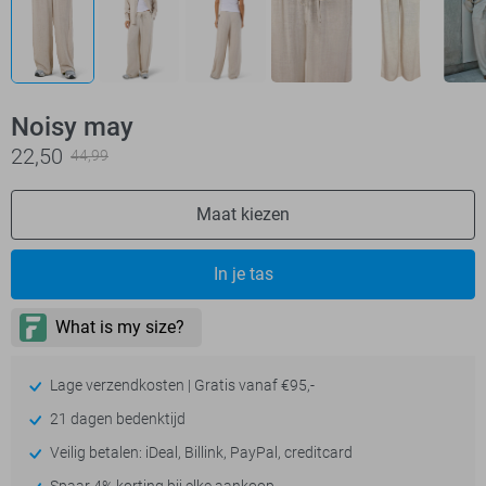
Noisy may
22,50
44,99
Maat kiezen
In je tas
Lage verzendkosten | Gratis vanaf €95,-
21 dagen bedenktijd
Veilig betalen: iDeal, Billink, PayPal, creditcard
Spaar 4% korting bij elke aankoop