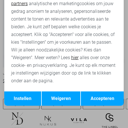
partners
analytische en marketingcookies om jouw
Marketing cookies
gedrag anoniem te analyseren, gepersonaliseerde
content te tonen en relevante advertenties aan te
bieden. Je kunt zelf bepalen welke cookies je
accepteert. Klik op "Accepteren" voor alle cookies, of
kies "Instellingen" om je voorkeuren aan te passen.
Wil je alleen noodzakelijke cookies? Kies dan
"Weigeren". Meer weten? Lees
hier
alles over onze
Tall
-50%
-50%
cookie- en privacyverklaring. Je kunt op elk moment
Jacqueline de Yong Broek
Ydence Broek
je instellingen wijzigigen door op de link te klikken
onder aan de pagina.
20,00
39,99
35,00
69,95
Opslaan
Terug
Instellen
Weigeren
Accepteren
Noisy May SALE
Noisy may t-shirts
Noisy may broeken