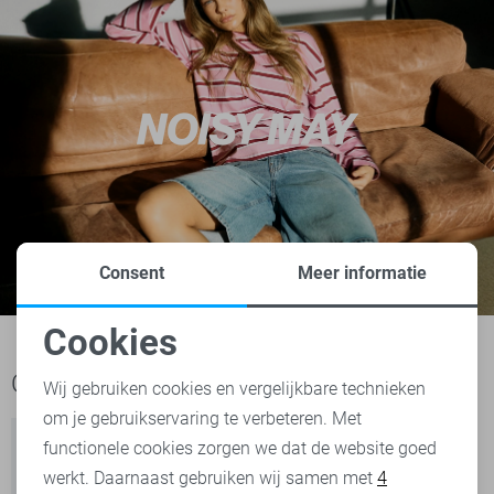
Consent
Meer informatie
Cookies
Noodzakelijke cookies
Ook het bekijken waard
Wij gebruiken cookies en vergelijkbare technieken
om je gebruikservaring te verbeteren. Met
Personalisatie cookies
functionele cookies zorgen we dat de website goed
werkt. Daarnaast gebruiken wij samen met
4
Analytische cookies