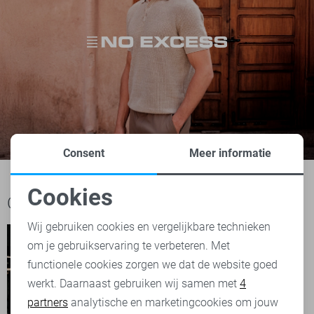
Consent
Meer informatie
Cookies
Ook het bekijken waard
Noodzakelijke cookies
Wij gebruiken cookies en vergelijkbare technieken
om je gebruikservaring te verbeteren. Met
Personalisatie cookies
functionele cookies zorgen we dat de website goed
werkt. Daarnaast gebruiken wij samen met
4
Analytische cookies
partners
analytische en marketingcookies om jouw