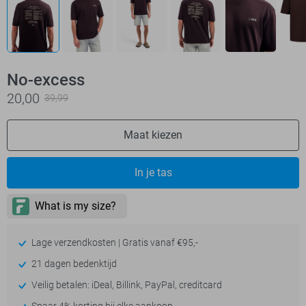
No-excess
20,00
39,99
Maat kiezen
In je tas
Lage verzendkosten | Gratis vanaf €95,-
21 dagen bedenktijd
Veilig betalen: iDeal, Billink, PayPal, creditcard
Spaar 4% korting bij elke aankoop