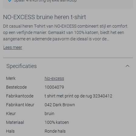
NO-EXCESS bruine heren t-shirt
Dit casual heren T-shirt van NO-EXCESS combineert stijl en comfort
op een verfijnde manier. Gemaakt van 100% katoen, biedt het een
aangename en ademende pasvorm die ideaal is voor de
zomermaanden. De regular fit zorgt ervoor dat het shirt niet alleen
Lees meer
comfortabel zit, maar ook nog eens trendy oogt. Met een subtiele
ronde hals en korte mouwen, is dit T-shirt een veelzijdige aanvulling op
je garderobe.
Specificaties
Het T-shirt heeft een unieke uitstraling dankzij de opvallende
tekstprint op de achterkant, wat het perfect maakt voor een
Merk
No-excess
ontspannen dagje uit of een casual bijeenkomst. Het eenvoudige
Bestelcode
10004079
ontwerp aan de voorkant, met discrete NXS branding, maakt het
Fabrikantcode
t shirt met print op de rug 32340412
makkelijk te combineren met zowel jeans als shorts voor een
moeiteloze look. Of je nu naar een zomers festival gaat of gezellig met
Fabrikant kleur
042 Dark Brown
vrienden afspreekt, dit T-shirt biedt een stijlvolle en zorgeloze
Kleur
bruin
uitstraling die je altijd weer met plezier zult dragen.
Materiaal
100% katoen
Hals
Ronde hals