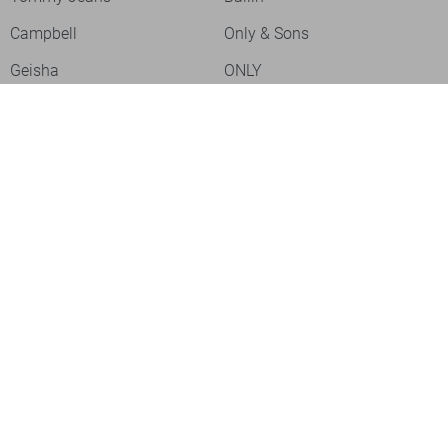
Campbell
Only & Sons
Geisha
ONLY
Lofty Manner
Zoso
Ydence
Vero Moda
Refined Department
Garcia
Sisters Point
Red Button
JDY
Fluresk
Harper & Yve
Object
Meld je aan voor onze nieuwsbrief
Meld je aan voor onze nieuwsbrief en profiteer als eerste van
acties!