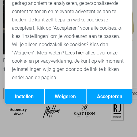
Marketing cookies
gedrag anoniem te analyseren, gepersonaliseerde
content te tonen en relevante advertenties aan te
bieden. Je kunt zelf bepalen welke cookies je
accepteert. Klik op "Accepteren" voor alle cookies, of
kies "Instellingen" om je voorkeuren aan te passen.
Wil je alleen noodzakelijke cookies? Kies dan
-50%
"Weigeren". Meer weten? Lees
hier
alles over onze
Ballin T-shirt
SisterS point sweater
cookie- en privacyverklaring. Je kunt op elk moment
17,50
34,99
49,95
je instellingen wijzigigen door op de link te klikken
onder aan de pagina.
Opslaan
Terug
No Excess SALE
NO-EXCESS t-shirts
NO-EXCESS overhem
Instellen
Weigeren
Accepteren