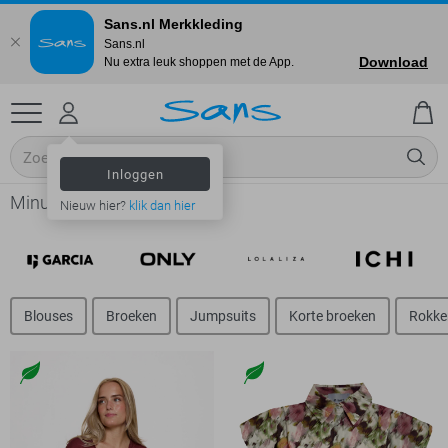
Sans.nl Merkkleding
Sans.nl
Download
Nu extra leuk shoppen met de App.
Inloggen
Minus - Dames
Nieuw hier?
klik dan hier
Blouses
Broeken
Jumpsuits
Korte broeken
Rokke