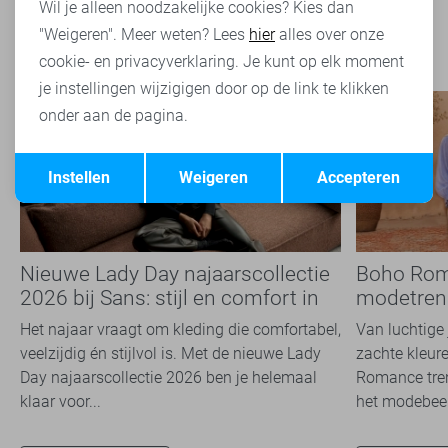
Wil je alleen noodzakelijke cookies? Kies dan
"Weigeren". Meer weten? Lees
hier
alles over onze
cookie- en privacyverklaring. Je kunt op elk moment
je instellingen wijzigigen door op de link te klikken
onder aan de pagina.
Opslaan
Terug
Instellen
Weigeren
Accepteren
Nieuwe Lady Day najaarscollectie
Boho Rom
2026 bij Sans: stijl en comfort in
modetrend
travelkwaliteit
overal zie
Het najaar vraagt om kleding die comfortabel,
Van luchtige 
veelzijdig én stijlvol is. Met de nieuwe Lady
zachte kleure
Day najaarscollectie 2026 ben je helemaal
Romance tren
klaar voor...
het modebeel