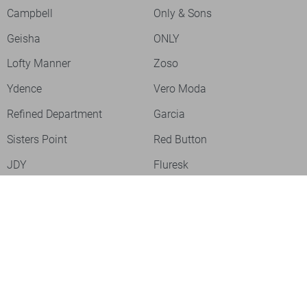
Campbell
Only & Sons
Geisha
ONLY
Lofty Manner
Zoso
Ydence
Vero Moda
Refined Department
Garcia
Sisters Point
Red Button
JDY
Fluresk
Harper & Yve
Object
Meld je aan voor onze nieuwsbrief
Meld je aan voor onze nieuwsbrief en profiteer als eerste van
acties!