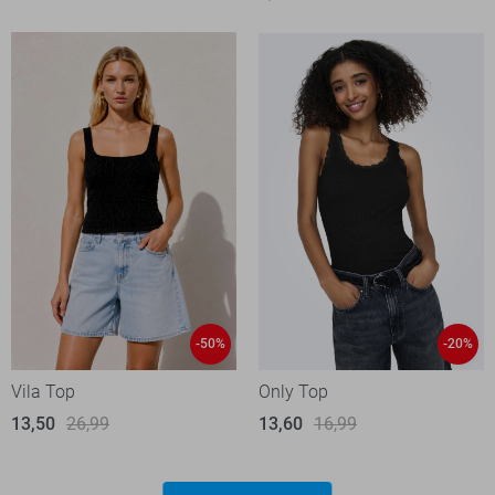
-50%
-20%
Vila Top
Only Top
13,50
26,99
13,60
16,99