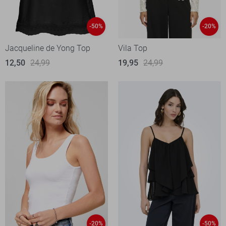
-50%
-20%
Jacqueline de Yong Top
Vila Top
12,50
24,99
19,95
24,99
-20%
-50%