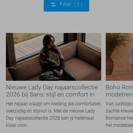
Filter
2
Nieuwe Lady Day najaarscollectie
Boho Rom
2026 bij Sans: stijl en comfort in
modetrend
travelkwaliteit
overal zie
Het najaar vraagt om kleding die comfortabel,
Van luchtige 
veelzijdig én stijlvol is. Met de nieuwe Lady
zachte kleure
Day najaarscollectie 2026 ben je helemaal
Romance tren
klaar voor...
het modebeel