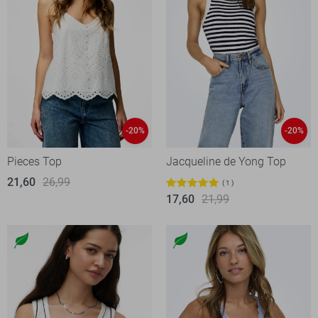
-20%
-20%
Pieces Top
Jacqueline de Yong Top
21,60
26,99
1
17,60
21,99