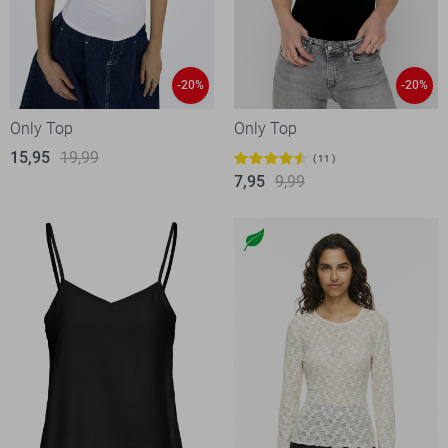
-20%
-20%
Only Top
Only Top
15,95
19,99
11
7,95
9,99