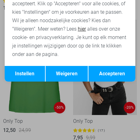
19,95
24,99
1
accepteert. Klik op "Accepteren" voor alle cookies, of
17,60
21,99
kies "Instellingen" om je voorkeuren aan te passen.
Wil je alleen noodzakelijke cookies? Kies dan
"Weigeren". Meer weten? Lees
hier
alles over onze
cookie- en privacyverklaring. Je kunt op elk moment
je instellingen wijzigigen door op de link te klikken
onder aan de pagina.
Opslaan
Terug
Instellen
Weigeren
Accepteren
-50%
-20%
Only Top
Only Top
12,50
24,99
17
7,95
9,99