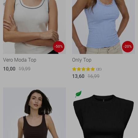
-50%
-20%
Vero Moda Top
Only Top
10,00
19,99
2
13,60
16,99