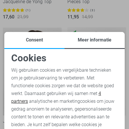
Jacqueline de Yong Top
Pieces Top
1
3
17,60
21,99
11,95
14,99
Consent
Meer informatie
Cookies
Noodzakelijke cookies
Wij gebruiken cookies en vergelijkbare technieken
om je gebruikservaring te verbeteren. Met
Personalisatie cookies
functionele cookies zorgen we dat de website goed
werkt. Daarnaast gebruiken wij samen met
4
Analytische cookies
partners
analytische en marketingcookies om jouw
Marketing cookies
gedrag anoniem te analyseren, gepersonaliseerde
-20%
-20%
content te tonen en relevante advertenties aan te
Jacqueline de Yong Top
Vila Top
bieden. Je kunt zelf bepalen welke cookies je