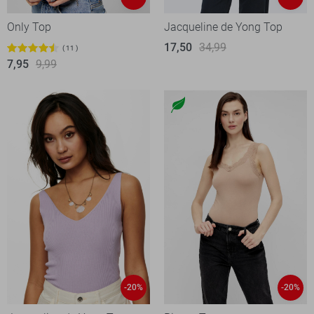
Only Top
Jacqueline de Yong Top
17,50
34,99
11
7,95
9,99
-20%
-20%