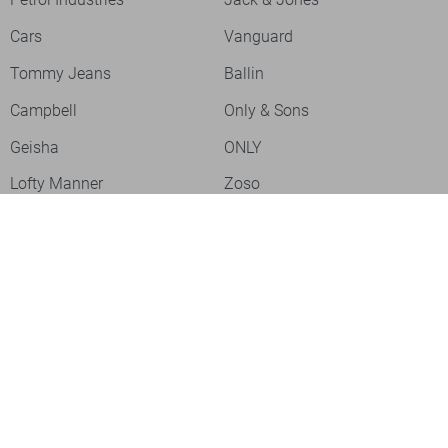
Cars
Vanguard
Tommy Jeans
Ballin
Campbell
Only & Sons
Geisha
ONLY
Lofty Manner
Zoso
Ydence
Vero Moda
Refined Department
Garcia
Sisters Point
Red Button
JDY
Fluresk
Harper & Yve
Object
Meld je aan voor onze nieuwsbrief