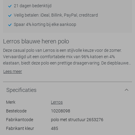
21 dagen bedenktijd
Veilig betalen: iDeal, Billink, PayPal, creditcard
Spaar 4% korting bij elke aankoop
Lerros blauwe heren polo
Deze casual polo van Lerros is een stijlvolle keuze voor de zomer.
Vervaardigd uit een comfortabele mix van 96% katoen en 4%
elastaan, biedt deze polo een prettige draagervaring. De diepblauwe
kleur met gestructureerd patroon geeft een moderne twist aan een
Lees meer
klassiek ontwerp. De polo heeft een regular fit pasvorm en een
klassieke puntkraag met knoopsluiting, waardoor hij veelzijdig te
combineren is voor diverse gelegenheden.
Specificaties
Met zijn korte mouwen en normale lengte is deze Lerros polo perfect
voor zowel een informele werkdag als een relaxte middag in het park.
Merk
Lerros
De subtiel verwerkte structuur van de stof voegt een extra dimensie
Bestelcode
10208098
toe aan de look zonder al te opvallend te zijn. Combineer met een
Fabrikantcode
polo met structuur 2653276
lichte chino of je favoriete jeans voor een complete outfit die zowel
stijlvol als comfortabel is voor dagelijks gebruik.
Fabrikant kleur
485