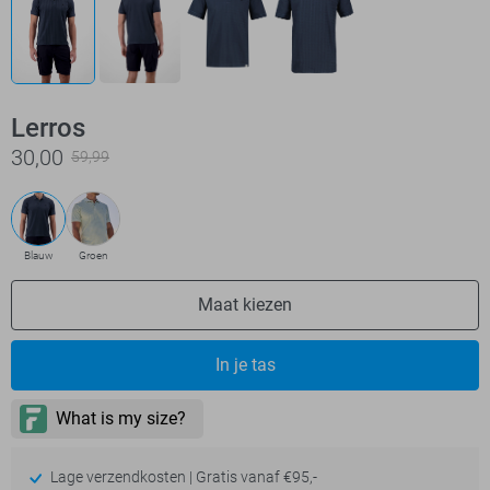
Lerros
30,00
59,99
Blauw
Groen
Maat kiezen
In je tas
Lage verzendkosten | Gratis vanaf €95,-