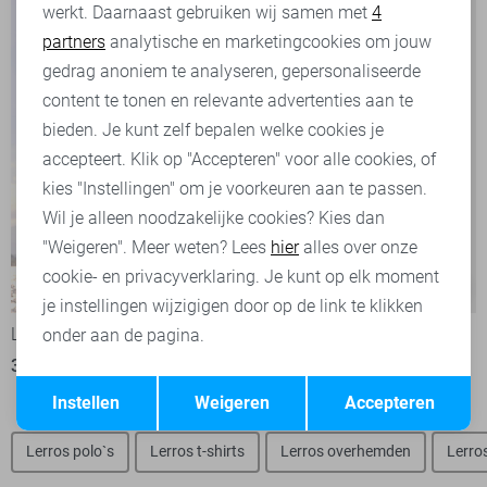
werkt. Daarnaast gebruiken wij samen met
4
Analytische cookies
partners
analytische en marketingcookies om jouw
Marketing cookies
gedrag anoniem te analyseren, gepersonaliseerde
content te tonen en relevante advertenties aan te
bieden. Je kunt zelf bepalen welke cookies je
accepteert. Klik op "Accepteren" voor alle cookies, of
kies "Instellingen" om je voorkeuren aan te passen.
Wil je alleen noodzakelijke cookies? Kies dan
"Weigeren". Meer weten? Lees
hier
alles over onze
cookie- en privacyverklaring. Je kunt op elk moment
V7
-50%
-50%
je instellingen wijzigigen door op de link te klikken
Lerros Polo
Vanguard Jeans
onder aan de pagina.
30,00
59,99
65,00
129,99
Opslaan
Terug
Instellen
Weigeren
Accepteren
Lerros polo`s
Lerros t-shirts
Lerros overhemden
Lerros