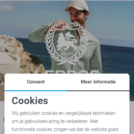
Consent
Meer informatie
Cookies
Noodzakelijke cookies
Wij gebruiken cookies en vergelijkbare technieken
Ook het bekijken waard
om je gebruikservaring te verbeteren. Met
Personalisatie cookies
functionele cookies zorgen we dat de website goed