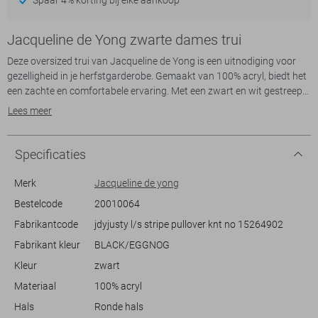
Jacqueline de Yong zwarte dames trui
Deze oversized trui van Jacqueline de Yong is een uitnodiging voor
gezelligheid in je herfstgarderobe. Gemaakt van 100% acryl, biedt het
een zachte en comfortabele ervaring. Met een zwart en wit gestreept
patroon krijgt deze trui een tijdloze en veelzijdige uitstraling, die
Lees meer
makkelijk te combineren is met diverse outfits. De ronde hals voegt
een klassieke touch toe, terwijl de lange mouwen en normale lengte
zorgen voor een comfortabele pasvorm.
Specificaties
De uitgesproken strepen en de oversized pasvorm maken deze trui tot
Merk
Jacqueline de yong
een trendy keuze voor casual dagen en relaxte weekenden.
Bestelcode
20010064
Combineer hem met een strakke jeans of een sportieve rok voor een
Fabrikantcode
jdyjusty l/s stripe pullover knt no 15264902
relaxte look. Of je nu een ochtendwandeling maakt of een kopje koffie
drinkt met vrienden, deze trui van Jacqueline de Yong biedt je stijl en
Fabrikant kleur
BLACK/EGGNOG
comfort in één. Met zijn knitwear-stijl is het een must-have voor elke
Kleur
zwart
herfstwaardige outfit.
Materiaal
100% acryl
Hals
Ronde hals