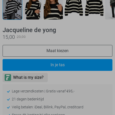
Jacqueline de yong
15,00
29,99
Maat kiezen
In je tas
Lage verzendkosten | Gratis vanaf €95,-
21 dagen bedenktijd
Veilig betalen: iDeal, Billink, PayPal, creditcard
Spaar 4% korting bij elke aankoop