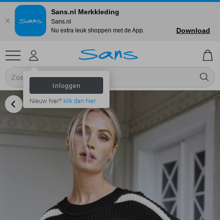
Sans.nl Merkkleding
Sans.nl
Download
Nu extra leuk shoppen met de App.
Inloggen
Nieuw hier?
klik dan hier