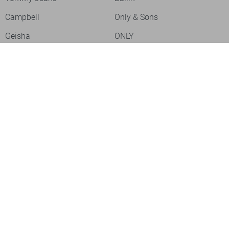
Campbell
Only & Sons
Geisha
ONLY
Lofty Manner
Zoso
Ydence
Vero Moda
Refined Department
Garcia
Sisters Point
Red Button
JDY
Fluresk
Harper & Yve
Object
Meld je aan voor onze nieuwsbrief
Meld je aan voor onze nieuwsbrief en profiteer als eerste van
acties!