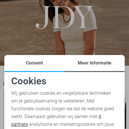
Consent
Meer informatie
Cookies
Ook het bekijken waard
Noodzakelijke cookies
Wij gebruiken cookies en vergelijkbare technieken
om je gebruikservaring te verbeteren. Met
Personalisatie cookies
functionele cookies zorgen we dat de website goed
werkt. Daarnaast gebruiken wij samen met
4
Analytische cookies
partners
analytische en marketingcookies om jouw