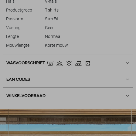
Hals
V-hals
Productgroep
T-shirts
Pasvorm
Slim Fit
Voering
Geen
Lengte
Normaal
Mouwlengte
Korte mouw
WASVOORSCHRIFT
EAN CODES
WINKELVOORRAAD