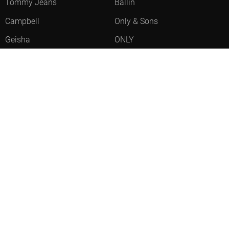
Tommy Jeans
Ballin
Campbell
Only & Sons
Geisha
ONLY
Lofty Manner
Zoso
Ydence
Vero Moda
Refined Department
Garcia
Sisters Point
Red Button
JDY
Fluresk
Harper & Yve
Object
Meld je aan voor onze nieuwsbrief
Meld je aan voor onze nieuwsbrief en profiteer als eerste van
acties!