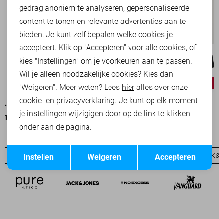
Marketing cookies
gedrag anoniem te analyseren, gepersonaliseerde
content te tonen en relevante advertenties aan te
bieden. Je kunt zelf bepalen welke cookies je
accepteert. Klik op "Accepteren" voor alle cookies, of
kies "Instellingen" om je voorkeuren aan te passen.
Wil je alleen noodzakelijke cookies? Kies dan
MULITPACK
-50%
-20%
"Weigeren". Meer weten? Lees
hier
alles over onze
cookie- en privacyverklaring. Je kunt op elk moment
JACK & JONES POLO
JACK & JONES ONDERGOED
je instellingen wijzigigen door op de link te klikken
15,00
29,99
39,95
49,99
onder aan de pagina.
Opslaan
Terug
JACK & JONES SALE
Instellen
JEANS
Weigeren
JACK & JONES BASICS
Accepteren
JACK 