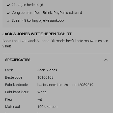
21 dagen bedenktijd
Veilig betalen: iDeal, Billink, PayPal, creditcard
Spaar 4% korting bij elke aankoop
JACK & JONES WITTE HEREN T-SHIRT
Basis t shirt van Jack & Jones. Dit model heeft korte mouwen en een
v hals.
SPECIFICATIES
Merk
Jack & jones
Bestelcode
10100108
Fabrikantcode
basic v-neck tee s/s noos 12059219
Fabrikant kleur
White
Kleur
wit
Materiaal
100% katoen