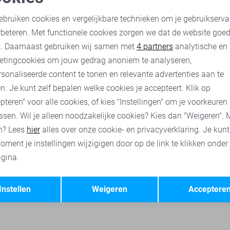
Cars Korte broek
oodzakelijke cookies
Personalisatie cookies
25,00
49,99
ebruiken cookies en vergelijkbare technieken om je gebruikserva
rbeteren. Met functionele cookies zorgen we dat de website goe
nalytische cookies
Marketing cookies
t. Daarnaast gebruiken wij samen met
4 partners
analytische en
rts
Cars jeans
Cars jassen
Jack & Jones broeken
Only
etingcookies om jouw gedrag anoniem te analyseren,
sonaliseerde content te tonen en relevante advertenties aan te
n. Je kunt zelf bepalen welke cookies je accepteert. Klik op
pteren" voor alle cookies, of kies "Instellingen" om je voorkeuren
ssen. Wil je alleen noodzakelijke cookies? Kies dan "Weigeren". 
n? Lees
hier
alles over onze cookie- en privacyverklaring. Je kun
oment je instellingen wijzigigen door op de link te klikken onder
gina.
Opslaan
Terug
Instellen
Weigeren
Acceptere