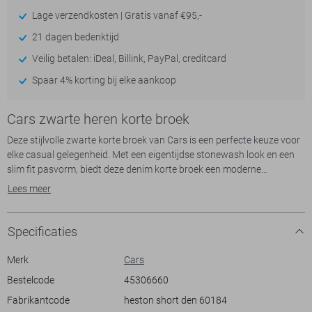
Lage verzendkosten | Gratis vanaf €95,-
21 dagen bedenktijd
Veilig betalen: iDeal, Billink, PayPal, creditcard
Spaar 4% korting bij elke aankoop
Cars zwarte heren korte broek
Deze stijlvolle zwarte korte broek van Cars is een perfecte keuze voor
elke casual gelegenheid. Met een eigentijdse stonewash look en een
slim fit pasvorm, biedt deze denim korte broek een moderne
uitstraling die gemakkelijk te combineren is. De regular waist en de
Lees meer
klassieke 5-pocket styling maken deze broek niet alleen praktisch,
maar zorgen ook voor een tijdloze uitstraling. De knoop- en ritssluiting
zorgt voor een stevige en comfortabele pasvorm, ideaal voor
Specificaties
dagelijks gebruik.
Gemaakt van 99% katoen en 1% elastan, biedt deze Cars korte broek
Merk
Cars
niet alleen stijl maar ook comfort en flexibiliteit. De zwarte gebruikte
Bestelcode
45306660
wassing en subtiele details geven een coole, nonchalante vibe die
Fabrikantcode
heston short den 60184
ideaal is voor zomerse uitstapjes, festivals of gewoon een