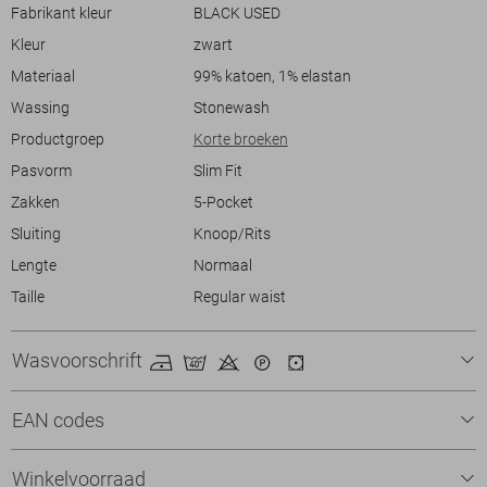
ontspannen dag in de stad. Combineer deze broek met een casual T-
Fabrikant kleur
BLACK USED
shirt en sneakers voor een moeiteloos stoere look. Dit item is een
Kleur
zwart
must-have in je basisgarderobe, perfect voor elk seizoen.
Materiaal
99% katoen, 1% elastan
Wassing
Stonewash
Productgroep
Korte broeken
Pasvorm
Slim Fit
Zakken
5-Pocket
Sluiting
Knoop/Rits
Lengte
Normaal
Taille
Regular waist
Wasvoorschrift
EAN codes
Winkelvoorraad