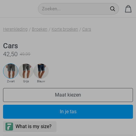
Herenkleding
Broeken
Korte broeken
Cars
Cars
42,50
49,99
Zwart
Grijs
Blauw
Maat kiezen
In je tas