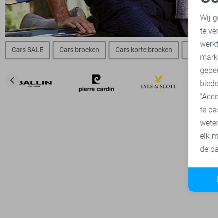
N
Wij g
te ve
A
werk
Cars SALE
Cars broeken
Cars korte broeken
Cars t-shi
mark
geper
biede
"Acce
te pa
wete
elk m
de pa