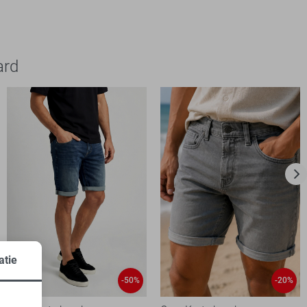
ard
atie
-50%
-20%