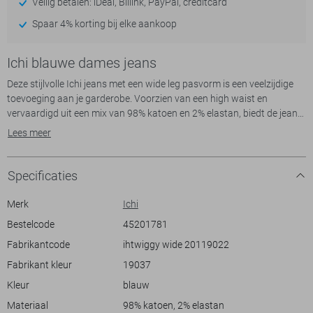
Veilig betalen: iDeal, Billink, PayPal, creditcard
Spaar 4% korting bij elke aankoop
Ichi blauwe dames jeans
Deze stijlvolle Ichi jeans met een wide leg pasvorm is een veelzijdige
toevoeging aan je garderobe. Voorzien van een high waist en
vervaardigd uit een mix van 98% katoen en 2% elastan, biedt de jeans
comfort en flexibiliteit. Het stonewash denim in de kleur medium blue
Lees meer
zorgt voor een tijdloze uitstraling, ideaal voor diverse gelegenheden.
Met praktische steekzakken en een knoop- en ritssluiting, behoud je
zowel stijl als functionaliteit in je dagelijkse outfits.
Specificaties
Of je nu een casual dag op kantoor hebt of een ontspannen weekend
gaat beleven, deze jeans past perfect. Draag hem met een simpele top
Merk
Ichi
en sneakers voor een relaxte look, of combineer met een nette blouse
Bestelcode
45201781
en hakken voor een meer verfijnde outfit. De normale lengte en wijde
Fabrikantcode
ihtwiggy wide 20119022
pijpen geven je bewegingsvrijheid, terwijl de hoogwaardige materialen
zorgen voor een fijne pasvorm. Deze Ichi wide leg jeans is een must
Fabrikant kleur
19037
voor de winter en biedt je comfort en stijl tegelijkertijd.
Kleur
blauw
Materiaal
98% katoen, 2% elastan