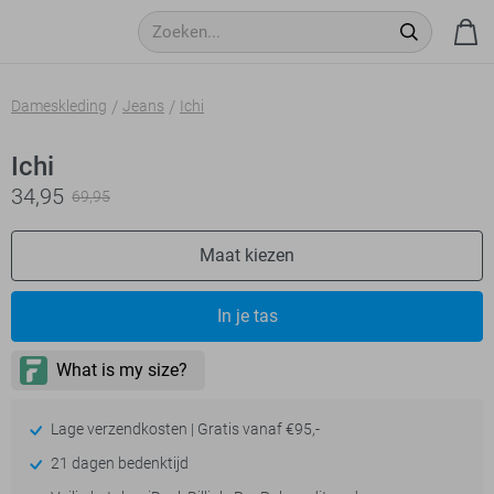
Dameskleding
Jeans
Ichi
Ichi
34,95
69,95
Maat kiezen
In je tas
Lage verzendkosten | Gratis vanaf €95,-
21 dagen bedenktijd