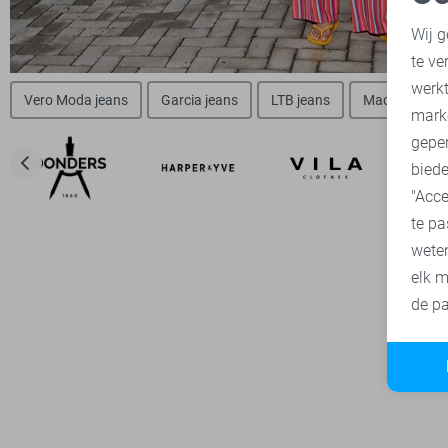
N
Wij g
te ve
A
werk
Vero Moda jeans
Garcia jeans
LTB jeans
Mac jeans
mark
geper
biede
"Acce
te pa
wete
elk m
de pa