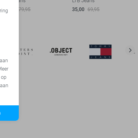
LTB Jeans
LTB Jeans
40,00
79,95
35,00
69,95
ring
d
 aan
Meer
t op
 aan
n