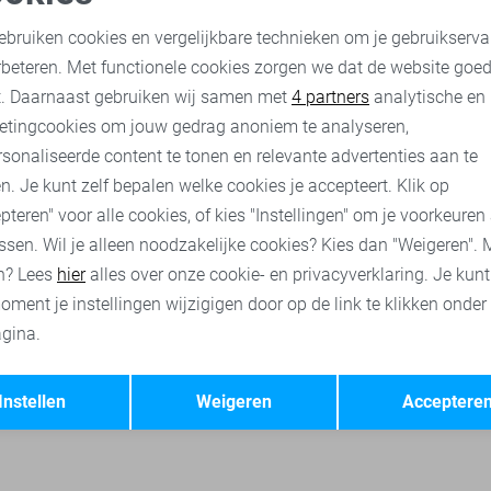
Red Button Blouse
oodzakelijke cookies
Personalisatie cookies
35,00
69,99
ebruiken cookies en vergelijkbare technieken om je gebruikserva
rbeteren. Met functionele cookies zorgen we dat de website goe
nalytische cookies
Marketing cookies
t. Daarnaast gebruiken wij samen met
4 partners
analytische en
Geisha jeans
Red Button jeans
Only jeans
Pieces jeans
etingcookies om jouw gedrag anoniem te analyseren,
sonaliseerde content te tonen en relevante advertenties aan te
n. Je kunt zelf bepalen welke cookies je accepteert. Klik op
pteren" voor alle cookies, of kies "Instellingen" om je voorkeuren
ssen. Wil je alleen noodzakelijke cookies? Kies dan "Weigeren". 
n? Lees
hier
alles over onze cookie- en privacyverklaring. Je kun
oment je instellingen wijzigigen door op de link te klikken onder
gina.
Opslaan
Terug
Instellen
Weigeren
Acceptere