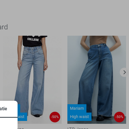
ard
Weyna
Mariam
atie
High waist
High waist
-50%
-50%