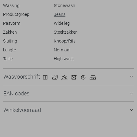
Wassing
Stonewash
Productgroep
Jeans
Pasvorm
Wide leg
Zakken
Steekzakken
Sluiting
Knoop/Rits
Lengte
Normaal
Taille
High waist
Wasvoorschrift
EAN codes
Winkelvoorraad