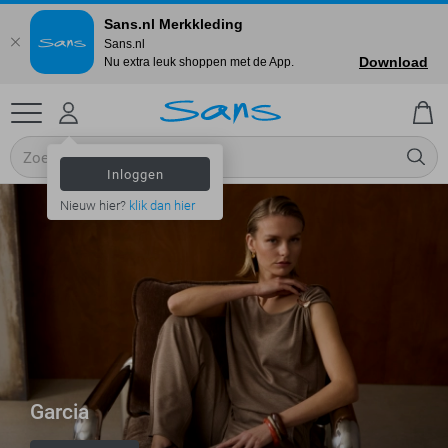
Sans.nl Merkkleding
Sans.nl
Download
Nu extra leuk shoppen met de App.
Inloggen
Nieuw hier?
klik dan hier
Garcia