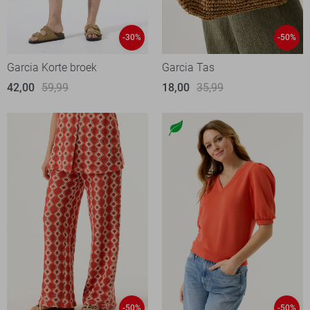
-30%
-50%
Garcia Korte broek
Garcia Tas
42,00
59,99
18,00
35,99
-50%
-50%