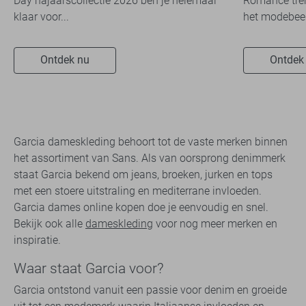
Day najaarscollectie 2026 ben je helemaal
Romance tren
klaar voor...
het modebeel
Ontdek nu
Ontdek
Garcia dameskleding behoort tot de vaste merken binnen
het assortiment van Sans. Als van oorsprong denimmerk
staat Garcia bekend om jeans, broeken, jurken en tops
met een stoere uitstraling en mediterrane invloeden.
Garcia dames online kopen doe je eenvoudig en snel.
Bekijk ook alle
dameskleding
voor nog meer merken en
inspiratie.
Waar staat Garcia voor?
Garcia ontstond vanuit een passie voor denim en groeide