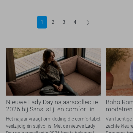
1
2
3
4
Nieuwe Lady Day najaarscollectie
Boho Rom
2026 bij Sans: stijl en comfort in
modetrend
travelkwaliteit
overal zie
Het najaar vraagt om kleding die comfortabel,
Van luchtige 
veelzijdig én stijlvol is. Met de nieuwe Lady
zachte kleure