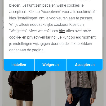
bieden. Je kunt zelf bepalen welke cookies je
accepteert. Klik op "Accepteren" voor alle cookies, of
kies "Instellingen" om je voorkeuren aan te passen.
Garcia sweater
Garcia Top
Wil je alleen noodzakelijke cookies? Kies dan
69,99
39,99
"Weigeren". Meer weten? Lees
hier
alles over onze
cookie- en privacyverklaring. Je kunt op elk moment
je instellingen wijzigigen door op de link te klikken
onder aan de pagina.
Opslaan
Terug
Instellen
Weigeren
Accepteren