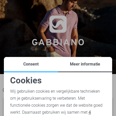
Consent
Meer informatie
Cookies
Noodzakelijke cookies
Ook het bekijken waard
Wij gebruiken cookies en vergelijkbare technieken
om je gebruikservaring te verbeteren. Met
Personalisatie cookies
functionele cookies zorgen we dat de website goed
werkt. Daarnaast gebruiken wij samen met
4
Analytische cookies