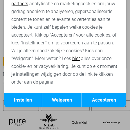
partners
analytische en marketingcookies om jouw
Marketing cookies
gedrag anoniem te analyseren, gepersonaliseerde
content te tonen en relevante advertenties aan te
bieden. Je kunt zelf bepalen welke cookies je
accepteert. Klik op "Accepteren" voor alle cookies, of
kies "Instellingen" om je voorkeuren aan te passen.
Wil je alleen noodzakelijke cookies? Kies dan
"Weigeren". Meer weten? Lees
hier
alles over onze
Commander 3.0
Nightflight
-30%
-30%
cookie- en privacyverklaring. Je kunt op elk moment
PME legend Korte broek
PME legend Jeans
je instellingen wijzigigen door op de link te klikken
onder aan de pagina.
70,00
99,99
70,00
99,99
Opslaan
Terug
Instellen
Weigeren
Accepteren
Gabbiano SALE
Gabbiano overhemden
Gabbiano t-shirts