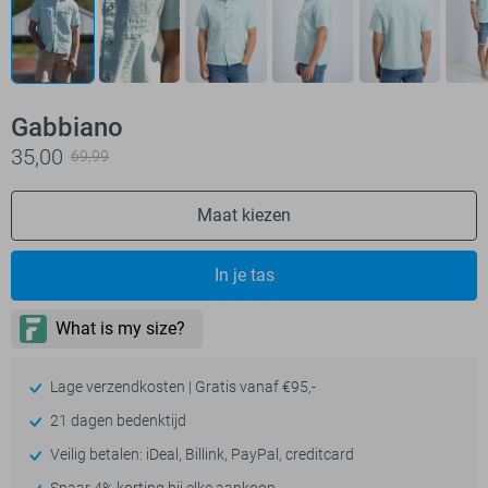
Gabbiano
35,00
69,99
Maat kiezen
In je tas
Lage verzendkosten | Gratis vanaf €95,-
21 dagen bedenktijd
Veilig betalen: iDeal, Billink, PayPal, creditcard
Spaar 4% korting bij elke aankoop