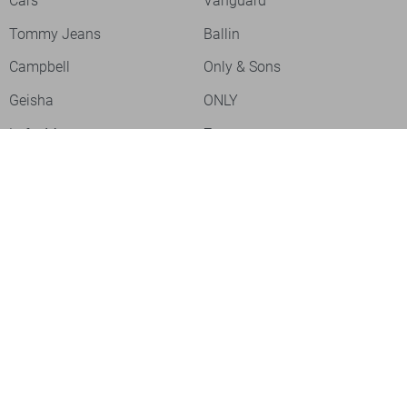
Cars
Vanguard
Tommy Jeans
Ballin
Campbell
Only & Sons
Geisha
ONLY
Lofty Manner
Zoso
Ydence
Vero Moda
Refined Department
Garcia
Sisters Point
Red Button
JDY
Fluresk
Harper & Yve
Object
Meld je aan voor onze nieuwsbrief
Meld je aan voor onze nieuwsbrief en profiteer als eerste van