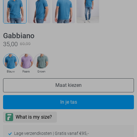
Gabbiano
35,00
69,99
Blauw
Paars
Groen
Maat kiezen
In je tas
Lage verzendkosten | Gratis vanaf €95,-