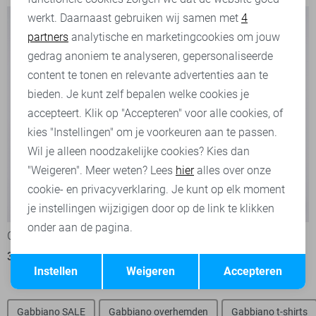
werkt. Daarnaast gebruiken wij samen met
4
Analytische cookies
partners
analytische en marketingcookies om jouw
Marketing cookies
gedrag anoniem te analyseren, gepersonaliseerde
content te tonen en relevante advertenties aan te
bieden. Je kunt zelf bepalen welke cookies je
accepteert. Klik op "Accepteren" voor alle cookies, of
kies "Instellingen" om je voorkeuren aan te passen.
Wil je alleen noodzakelijke cookies? Kies dan
"Weigeren". Meer weten? Lees
hier
alles over onze
cookie- en privacyverklaring. Je kunt op elk moment
-50%
-50%
je instellingen wijzigigen door op de link te klikken
onder aan de pagina.
Gabbiano Polo
Gabbiano Polo
35,00
69,99
35,00
69,99
Opslaan
Terug
Instellen
Weigeren
Accepteren
Gabbiano SALE
Gabbiano overhemden
Gabbiano t-shirts