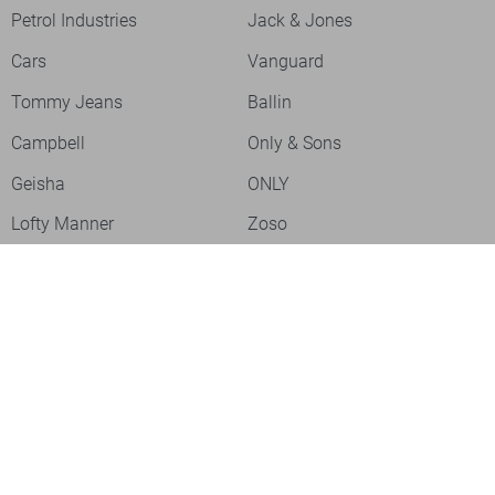
Petrol Industries
Jack & Jones
Cars
Vanguard
Tommy Jeans
Ballin
Campbell
Only & Sons
Geisha
ONLY
Lofty Manner
Zoso
Ydence
Vero Moda
Refined Department
Garcia
Sisters Point
Red Button
JDY
Fluresk
Harper & Yve
Object
Meld je aan voor onze nieuwsbrief