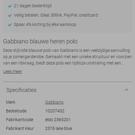
21 dagen bedenktijd
Veilig betalen: iDeal, Billink, PayPal, creditcard
Spaar 4% korting bij elke aankoop
Gabbiano blauwe heren polo
Deze stijlvolle blauwe polo van Gabbiano is een veelzijdige aanvulling
op je zomergarderobe. Gemaakt met een unieke structuur en voorzien
van een ribkraag, biedt deze polo een tijdloze uitstraling met een
moderne twist. De regular fit pasvorm zorgt voor een comfortabele
Lees meer
maar gepolijste look, ideaal voor zowel casual dagen als informele
bijeenkomsten. De korte mouwen maken het een perfecte keuze voor
warme zomerdagen, terwijl het duurzame karakter je verzekert van
Specificaties
een langdurig draagcomfort.
Merk
Gabbiano
Het verfijnde ontwerp van deze Gabbiano polo maakt het eenvoudig
Bestelcode
10207432
te combineren met diverse stijlen. Draag het met een nette chino voor
Fabrikantcode
eldo 2365201
een ontspannen zakelijke look, of kies voor een meer casual
uitstraling met een jeans. De subtiele patroonstructuur voegt een
Fabrikant kleur
2376 lake blue
extra dimensie toe aan je outfit, waardoor je net dat beetje meer