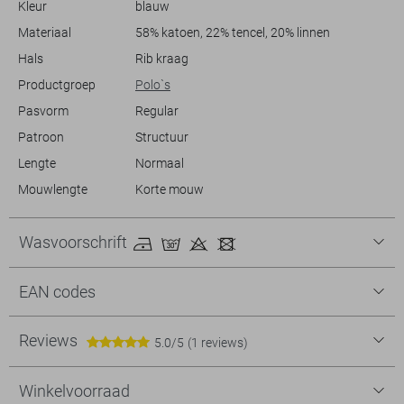
Kleur
blauw
opvalt. Met zijn normale lengte biedt deze polo je de vrijheid en
flexibiliteit die je zoekt, of je nu een dag op kantoor doorbrengt of een
Materiaal
58% katoen, 22% tencel, 20% linnen
zonnige middag op het terras.
Hals
Rib kraag
Productgroep
Polo`s
Pasvorm
Regular
Patroon
Structuur
Lengte
Normaal
Mouwlengte
Korte mouw
Wasvoorschrift
EAN codes
Reviews
5.0/5
(1 reviews)
Winkelvoorraad