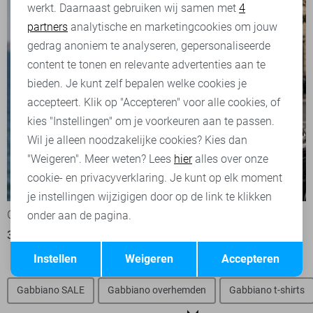
werkt. Daarnaast gebruiken wij samen met
4
Analytische cookies
partners
analytische en marketingcookies om jouw
Marketing cookies
gedrag anoniem te analyseren, gepersonaliseerde
content te tonen en relevante advertenties aan te
bieden. Je kunt zelf bepalen welke cookies je
accepteert. Klik op "Accepteren" voor alle cookies, of
kies "Instellingen" om je voorkeuren aan te passen.
Wil je alleen noodzakelijke cookies? Kies dan
"Weigeren". Meer weten? Lees
hier
alles over onze
cookie- en privacyverklaring. Je kunt op elk moment
-50%
-50%
je instellingen wijzigigen door op de link te klikken
Gabbiano Polo
Gabbiano Polo
onder aan de pagina.
35,00
69,99
30,00
59,99
Opslaan
Terug
Instellen
Weigeren
Accepteren
Gabbiano SALE
Gabbiano overhemden
Gabbiano t-shirts