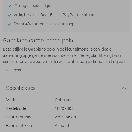
21 dagen bedenktijd
Veilig betalen: iDeal, Billink, PayPal, creditcard
Spaar 4% korting bij elke aankoop
Gabbiano camel heren polo
Deze stijlvolle Gabbiano polo in de kleur almond is een ideale
aanvulling op je garderobe voor de zomer. De regular fit zorgt voor
een comfortabele pasvorm, terwijl de rib kraag en knoopsluiting een
klassieke uitstraling geven. Het subtiele structuurpatroon in de stof
Lees meer
voegt een moderne twist toe, zodat je er altijd verzorgd uitziet.
Gemaakt van 96% katoen en 4% elastan, biedt deze polo zowel
ademend vermogen als een beetje stretch voor extra comfort.
Specificaties
Perfect voor een casual dagje uit of een ontspannen zomers feestje.
Merk
Gabbiano
Deze polo combineert moeiteloos met een lichte chino of shorts en
Bestelcode
10207803
sneakers voor een relaxte, maar stijlvolle look. Dankzij de korte
Fabrikantcode
vid 2366220
mouwen en de normale lengte is het draagcomfort gegarandeerd,
ongeacht de gelegenheid. De urban stijl van deze polo maakt het een
Fabrikant kleur
Almond
veelzijdige keuze voor allerlei informele settings, waarin je met