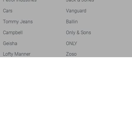
Cars
Vanguard
Tommy Jeans
Ballin
Campbell
Only & Sons
Geisha
ONLY
Lofty Manner
Zoso
Ydence
Vero Moda
Refined Department
Garcia
Sisters Point
Red Button
JDY
Fluresk
Harper & Yve
Object
Meld je aan voor onze nieuwsbrief