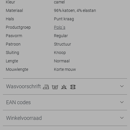
Kleur
camel
vertrouwen voor de dag kunt komen.
Materiaal
96% katoen, 4% elastan
Hals
Punt kraag
Productgroep
Polo`s
Pasvorm
Regular
Patroon
Structuur
Sluiting
Knoop
Lengte
Normaal
Mouwlengte
Korte mouw
Wasvoorschrift
EAN codes
Winkelvoorraad