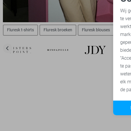
N
Wij g
te ve
A
werk
Fluresk t-shirts
Fluresk broeken
Fluresk blouses
Jacque
mark
geper
biede
"Acce
te pa
wete
elk m
de pa