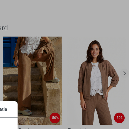
ard
atie
-50%
-50%