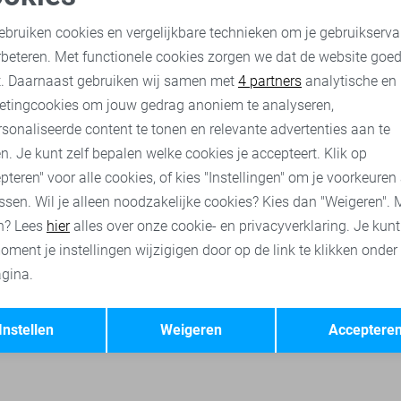
Fluresk T-shirt
oodzakelijke cookies
Personalisatie cookies
25,00
49,99
ebruiken cookies en vergelijkbare technieken om je gebruikserva
rbeteren. Met functionele cookies zorgen we dat de website goe
nalytische cookies
Marketing cookies
t. Daarnaast gebruiken wij samen met
4 partners
analytische en
line de Yong t-shirts
Only t-shirts
Pieces t-shirts
Vero Moda
etingcookies om jouw gedrag anoniem te analyseren,
sonaliseerde content te tonen en relevante advertenties aan te
n. Je kunt zelf bepalen welke cookies je accepteert. Klik op
pteren" voor alle cookies, of kies "Instellingen" om je voorkeuren
ssen. Wil je alleen noodzakelijke cookies? Kies dan "Weigeren". 
n? Lees
hier
alles over onze cookie- en privacyverklaring. Je kun
oment je instellingen wijzigigen door op de link te klikken onder
gina.
Opslaan
Terug
Instellen
Weigeren
Acceptere