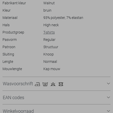
voor een vrouwelijke uitstraling, of draag hem op een jeans voor een
Fabrikant kleur
Walnut
nonchalante vrijetijdsstijl. Een veelzijdige keuze die zowel stijl als
Kleur
bruin
comfort biedt.
Materiaal
93% polyester, 7% elastan
Hals
High neck
Productgroep
T-shirts
Pasvorm
Regular
Patroon
Structuur
Sluiting
Knoop
Lengte
Normaal
Mouwlengte
Kap mouw
Wasvoorschrift
EAN codes
Winkelvoorraad