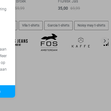
Fluresk Broek
Fluresk Jas
30,00
59,99
35,00
69,99
ring
d
 t-shirts
Vila t-shirts
Garcia t-shirts
Noisy may t-shirts
 aan
Meer
t op
 aan
n