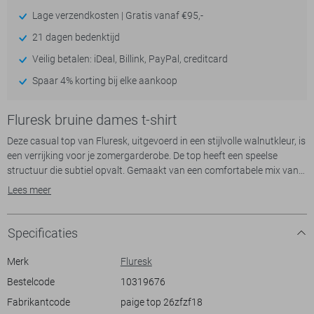
Lage verzendkosten | Gratis vanaf €95,-
21 dagen bedenktijd
Veilig betalen: iDeal, Billink, PayPal, creditcard
Spaar 4% korting bij elke aankoop
Fluresk bruine dames t-shirt
Deze casual top van Fluresk, uitgevoerd in een stijlvolle walnutkleur, is
een verrijking voor je zomergarderobe. De top heeft een speelse
structuur die subtiel opvalt. Gemaakt van een comfortabele mix van
93% polyester en 7% elastaan, biedt hij zowel een aangename stretch
Lees meer
als een fijne pasvorm. Dankzij de high neck en charmante
kapmouwen creëer je eenvoudig een verfijnde look. De knoopsluiting
aan de achterkant voegt een subtiele finishing touch toe.
Specificaties
Met zijn regular fit en normale lengte is deze top perfect geschikt voor
Merk
Fluresk
diverse gelegenheden. Of je nu een casual dag op het werk hebt of een
Bestelcode
10319676
ontspannen zomerse wandeling maakt, de top past zich moeiteloos
Fabrikantcode
paige top 26zfzf18
aan jouw stijl aan. Combineer hem bijvoorbeeld met een luchtige rok