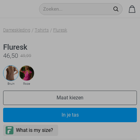
Dameskleding
T-shirts
Fluresk
Fluresk
46,50
49,99
Bruin
Roze
Maat kiezen
In je tas