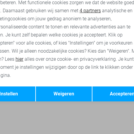
rbeteren. Met functionele cookies zorgen we dat de website goe
nalytische cookies
Marketing cookies
t. Daarnaast gebruiken wij samen met
4 partners
analytische en
etingcookies om jouw gedrag anoniem te analyseren,
sonaliseerde content te tonen en relevante advertenties aan te
n. Je kunt zelf bepalen welke cookies je accepteert. Klik op
pteren" voor alle cookies, of kies "Instellingen" om je voorkeuren
ssen. Wil je alleen noodzakelijke cookies? Kies dan "Weigeren". 
n? Lees
hier
alles over onze cookie- en privacyverklaring. Je kun
oment je instellingen wijzigigen door op de link te klikken onder
gina.
Opslaan
Terug
Instellen
Weigeren
Acceptere