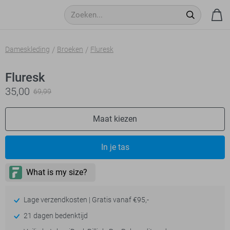
Dameskleding
Broeken
Fluresk
Fluresk
35,00
69,99
Maat kiezen
In je tas
Lage verzendkosten | Gratis vanaf €95,-
21 dagen bedenktijd