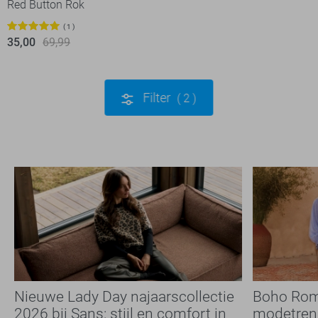
Red Button Rok
1
35,00
69,99
Filter
2
Nieuwe Lady Day najaarscollectie
Boho Rom
2026 bij Sans: stijl en comfort in
modetrend