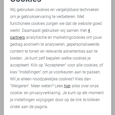
Blouse
Noodzakelijke cookies
Een blouse is een perfecte match voor een Red Button rok.
Wij gebruiken cookies en vergelijkbare technieken
Kies voor een klassieke witte blouse voor een tijdloze en
om je gebruikservaring te verbeteren. Met
Personalisatie cookies
elegante look, of ga voor een blouse met een print of kleur
functionele cookies zorgen we dat de website goed
om je outfit wat meer persoonlijkheid te geven. Zorg
werkt. Daarnaast gebruiken wij samen met
4
Analytische cookies
ervoor dat de blouse goed past en mooi in de
rok
kan
partners
analytische en marketingcookies om jouw
worden gestopt voor een nette uitstraling.
Marketing cookies
gedrag anoniem te analyseren, gepersonaliseerde
Schoenen
content te tonen en relevante advertenties aan te
De keuze van schoenen hangt af van de gelegenheid.
bieden. Je kunt zelf bepalen welke cookies je
Voor een formele setting zijn hakken een uitstekende
accepteert. Klik op "Accepteren" voor alle cookies, of
keuze. Ze verlengen je benen en geven je een elegante
kies "Instellingen" om je voorkeuren aan te passen.
houding, vooral in de lange rok van Red Button. Kies voor
Wil je alleen noodzakelijke cookies? Kies dan
neutrale kleuren zoals zwart of beige voor een klassieke
"Weigeren". Meer weten? Lees
hier
alles over onze
look. Voor een meer casual uitstraling kun je de Red
cookie- en privacyverklaring. Je kunt op elk moment
Button rok combineren met platte schoenen of zelfs
je instellingen wijzigigen door op de link te klikken
sneakers. Dit geeft je outfit een moderne en relaxte touch,
onder aan de pagina.
perfect voor informele gelegenheden.