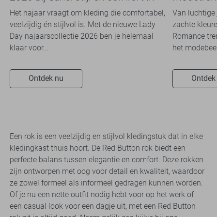
travelkwaliteit
overal zie
Het najaar vraagt om kleding die comfortabel,
Van luchtige 
veelzijdig én stijlvol is. Met de nieuwe Lady
zachte kleure
Day najaarscollectie 2026 ben je helemaal
Romance tren
klaar voor...
het modebeel
Ontdek nu
Ontdek
Een rok is een veelzijdig en stijlvol kledingstuk dat in elke
kledingkast thuis hoort. De Red Button rok biedt een
perfecte balans tussen elegantie en comfort. Deze rokken
zijn ontworpen met oog voor detail en kwaliteit, waardoor
ze zowel formeel als informeel gedragen kunnen worden.
Of je nu een nette outfit nodig hebt voor op het werk of
een casual look voor een dagje uit, met een Red Button