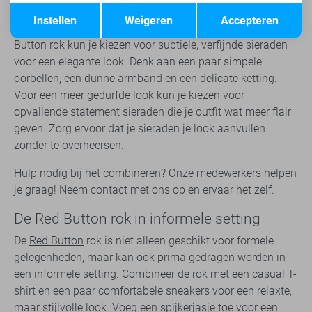
Sieraden
Opslaan
Terug
Instellen
Weigeren
Accepteren
Sieraden kunnen een outfit maken of breken. Bij een Red
Button rok kun je kiezen voor subtiele, verfijnde sieraden
voor een elegante look. Denk aan een paar simpele
oorbellen, een dunne armband en een delicate ketting.
Voor een meer gedurfde look kun je kiezen voor
opvallende statement sieraden die je outfit wat meer flair
geven. Zorg ervoor dat je sieraden je look aanvullen
zonder te overheersen.
Hulp nodig bij het combineren? Onze medewerkers helpen
je graag! Neem contact met ons op en ervaar het zelf.
De Red Button rok in informele setting
De
Red Button
rok is niet alleen geschikt voor formele
gelegenheden, maar kan ook prima gedragen worden in
een informele setting. Combineer de rok met een casual T-
shirt en een paar comfortabele sneakers voor een relaxte,
maar stijlvolle look. Voeg een spijkerjasje toe voor een