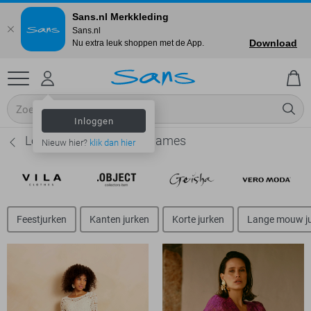
Sans.nl Merkkleding
Sans.nl
Download
Nu extra leuk shoppen met de App.
Inloggen
Lofty Manner Jurken - Dames
Nieuw hier?
klik dan hier
Feestjurken
Kanten jurken
Korte jurken
Lange mouw j