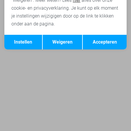
"Weigeren". Meer weten? Lees
hier
alles over onze
cookie- en privacyverklaring. Je kunt op elk moment
je instellingen wijzigigen door op de link te klikken
onder aan de pagina.
Opslaan
Terug
Instellen
Weigeren
Accepteren