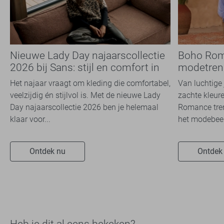
Nieuwe Lady Day najaarscollectie
Boho Rom
2026 bij Sans: stijl en comfort in
modetrend
travelkwaliteit
overal zie
Het najaar vraagt om kleding die comfortabel,
Van luchtige 
veelzijdig én stijlvol is. Met de nieuwe Lady
zachte kleure
Day najaarscollectie 2026 ben je helemaal
Romance tren
klaar voor...
het modebeel
Ontdek nu
Ontdek
Heb je dit al eens bekeken?