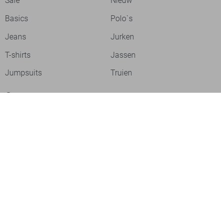
Sale
Nieuw
Basics
Polo`s
Jeans
Jurken
T-shirts
Jassen
Jumpsuits
Truien
Over ons
Laat je inspireren
Werken bij
Ontdek onze merken
PME legend
Gabbiano
Cast Iron
NZA
Petrol Industries
Jack & Jones
Cars
Vanguard