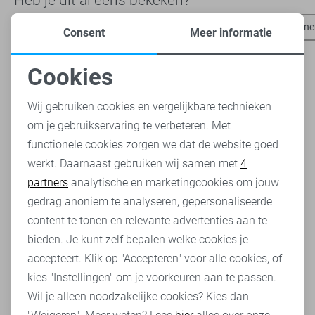
Lofty Manner broeken
Lofty Manner t-shirts
Lofty Manne
Consent
Meer informatie
Cookies
Noodzakelijke cookies
Wij gebruiken cookies en vergelijkbare technieken
om je gebruikservaring te verbeteren. Met
Personalisatie cookies
functionele cookies zorgen we dat de website goed
werkt. Daarnaast gebruiken wij samen met
4
Analytische cookies
partners
analytische en marketingcookies om jouw
Marketing cookies
gedrag anoniem te analyseren, gepersonaliseerde
content te tonen en relevante advertenties aan te
bieden. Je kunt zelf bepalen welke cookies je
accepteert. Klik op "Accepteren" voor alle cookies, of
kies "Instellingen" om je voorkeuren aan te passen.
Wil je alleen noodzakelijke cookies? Kies dan