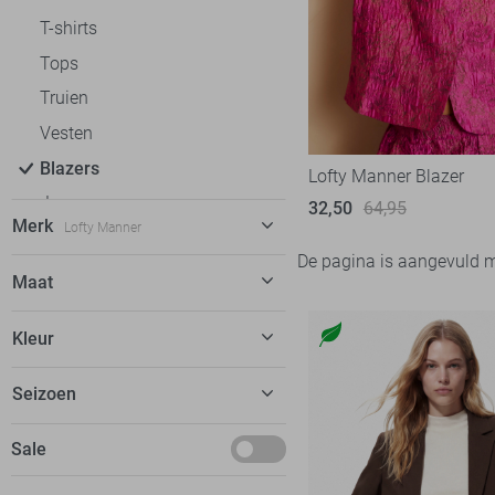
T-shirts
Tops
Truien
Vesten
Blazers
Lofty Manner Blazer
Jassen
32,50
64,95
Merk
Lofty Manner
Accessoires
De pagina is aangevuld 
C&S The Label
4
Maat
EsQualo
3
S
Kleur
Fluresk
2
M
Freequent
4
Beige
Seizoen
L
Geisha
1
Roze
Mei
Sale
Harper & Yve
3
Hypedrop
1