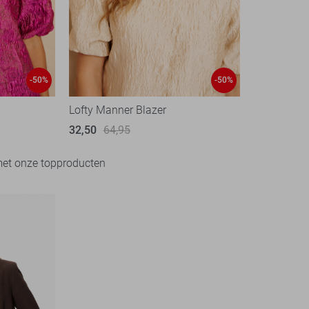
-50%
-50%
Lofty Manner Blazer
32,50
64,95
met onze topproducten