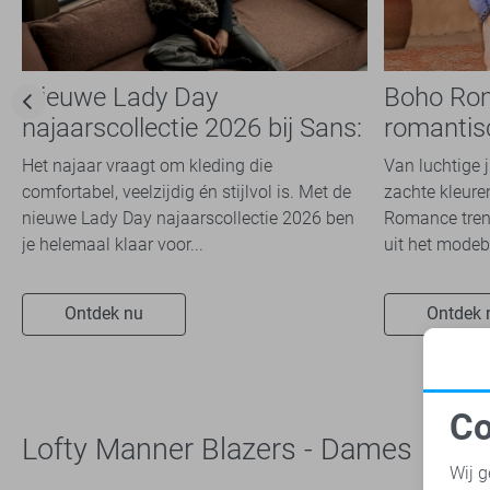
Vila
14
Ydence
1
Nieuwe Lady Day
Boho Ro
najaarscollectie 2026 bij Sans:
romantis
stijl en comfort in
dit seizoe
Het najaar vraagt om kleding die
Van luchtige 
travelkwaliteit
comfortabel, veelzijdig én stijlvol is. Met de
zachte kleuren
nieuwe Lady Day najaarscollectie 2026 ben
Romance trend
je helemaal klaar voor...
uit het modeb
Ontdek nu
Ontdek 
Co
Lofty Manner Blazers - Dames
N
Wij g