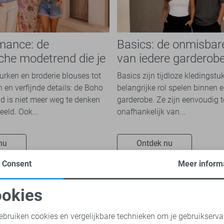
mance: de
Basics: de onmisbar
che modetrend die je
van iedere garderob
n overal ziet
jurken en broderie blouses tot
Basics zijn tijdloze kledingstu
 en verfijnde details: de Boho
belangrijke rol spelen binnen e
 is niet meer weg te denken
garderobe. Ze zijn eenvoudig 
eeld. Ook...
onafhankelijk van...
nu
Ontdek nu
Consent
Meer inform
okies
oodzakelijke cookies
Personalisatie cookies
ebruiken cookies en vergelijkbare technieken om je gebruikserva