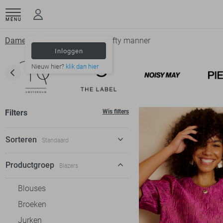
MENU
Dameskleding
Blazers
Lofty manner
Inloggen
Nieuw hier?
klik dan hier
Filters
Wis filters
Sorteren
Standaard
Standaard
Productgroep
Blazers
€ laag-hoog
Blouses
€ hoog-laag
Broeken
Jurken