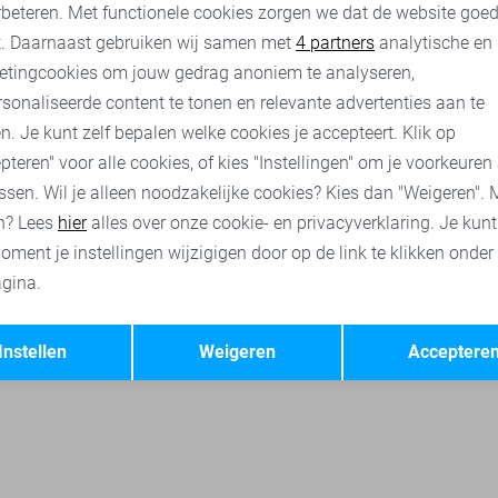
rbeteren. Met functionele cookies zorgen we dat de website goe
nalytische cookies
Marketing cookies
t. Daarnaast gebruiken wij samen met
4 partners
analytische en
etingcookies om jouw gedrag anoniem te analyseren,
r blouses
Lofty Manner korte broeken
Pieces blazers
Only 
sonaliseerde content te tonen en relevante advertenties aan te
n. Je kunt zelf bepalen welke cookies je accepteert. Klik op
pteren" voor alle cookies, of kies "Instellingen" om je voorkeuren
ssen. Wil je alleen noodzakelijke cookies? Kies dan "Weigeren". 
n? Lees
hier
alles over onze cookie- en privacyverklaring. Je kun
oment je instellingen wijzigigen door op de link te klikken onder
gina.
Opslaan
Terug
Instellen
Weigeren
Acceptere