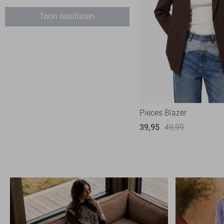
Ichi
2
Toon resultaten
Jacqueline de Yong
6
Lady Day
1
Lofty Manner
2
LolaLiza
2
Noisy may
1
Object
4
Pieces Blazer
Only
26
39,95
49,99
Pieces
23
Refined Department
2
SisterS point
3
Studio Amaya
3
TQ Amsterdam
4
Vero Moda
19