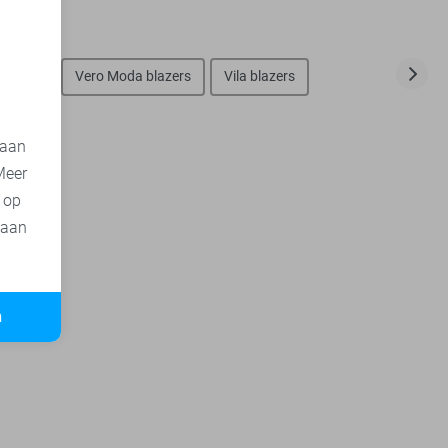
d
blazers
Vero Moda blazers
Vila blazers
 aan
Meer
t op
 aan
n