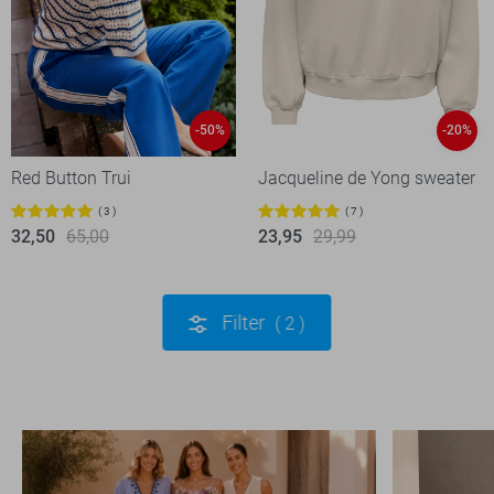
-50%
-20%
Red Button Trui
Jacqueline de Yong sweater
3
7
32,50
65,00
23,95
29,99
Filter
2