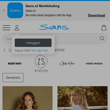
Sans.nl Merkkleding
Sans.nl
Download
Nu extra leuk shoppen met de App.
Inloggen
Lofty Manner Truien - Dames
Nieuw hier?
klik dan hier
Sweaters