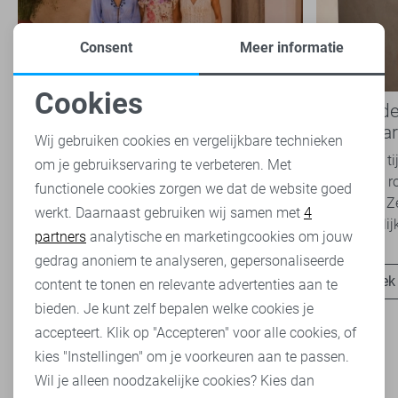
Consent
Meer informatie
Cookies
Boho Romance: de romantische
Basics: d
Noodzakelijke cookies
modetrend die je dit seizoen
iedere ga
Wij gebruiken cookies en vergelijkbare technieken
overal ziet
Van luchtige jurken en broderie blouses tot
Basics zijn t
om je gebruikservaring te verbeteren. Met
Personalisatie cookies
zachte kleuren en verfijnde details: de Boho
belangrijke r
functionele cookies zorgen we dat de website goed
Romance trend is niet meer weg te denken uit
garderobe. Z
werkt. Daarnaast gebruiken wij samen met
4
Analytische cookies
het modebeeld. Ook...
onafhankelijk
partners
analytische en marketingcookies om jouw
Marketing cookies
gedrag anoniem te analyseren, gepersonaliseerde
Ontdek nu
Ontdek
content te tonen en relevante advertenties aan te
bieden. Je kunt zelf bepalen welke cookies je
accepteert. Klik op "Accepteren" voor alle cookies, of
kies "Instellingen" om je voorkeuren aan te passen.
Wil je alleen noodzakelijke cookies? Kies dan