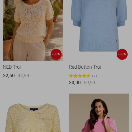
-50%
-50%
NED Trui
Red Button Trui
22,50
44,99
2
30,00
59,99