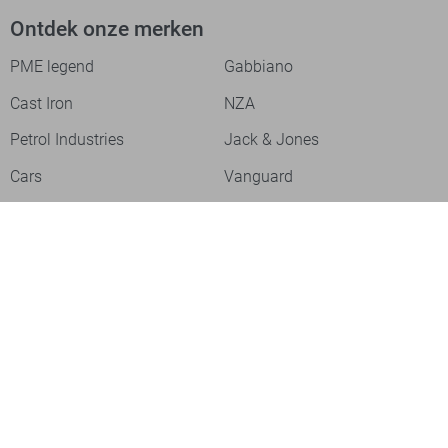
Ontdek onze merken
PME legend
Gabbiano
Cast Iron
NZA
Petrol Industries
Jack & Jones
Cars
Vanguard
Tommy Jeans
Ballin
Campbell
Only & Sons
Geisha
ONLY
Lofty Manner
Zoso
Ydence
Vero Moda
Refined Department
Garcia
Sisters Point
Red Button