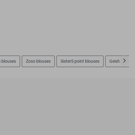
s blouses
Zoso blouses
SisterS point blouses
Geisha blous