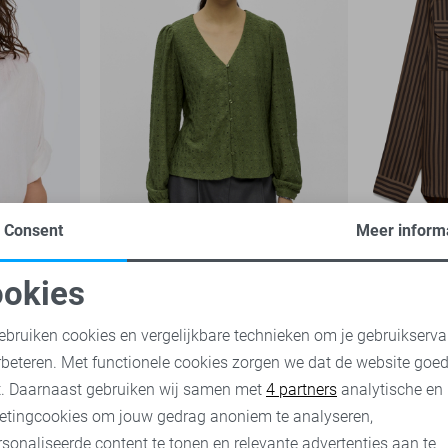
Consent
Meer inform
-50%
-20%
okies
Object Blouse
Vero Moda
oodzakelijke cookies
Personalisatie cookies
27,95
34,99
ebruiken cookies en vergelijkbare technieken om je gebruikserva
23,95
29,
rbeteren. Met functionele cookies zorgen we dat de website goe
nalytische cookies
Marketing cookies
t. Daarnaast gebruiken wij samen met
4 partners
analytische en
etingcookies om jouw gedrag anoniem te analyseren,
sonaliseerde content te tonen en relevante advertenties aan te