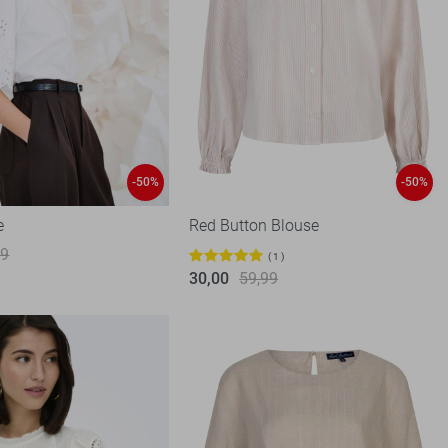
-50%
-50%
e
Red Button Blouse
99
1
30,00
59,99