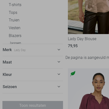
T-shirts
Tops
Truien
Vesten
Blazers
Lady Day Blouse
Jassen
79,95
Merk
Lady Day
De pagina is aangevuld 
C&S The Label
12
Maat
Calvin Klein
1
XS
Kleur
EsQualo
18
S
Fluresk
11
Beige
Seizoen
M
FOS Amsterdam
14
L
Augustus
Freequent
27
XL
Toon resultaten
Garcia
17