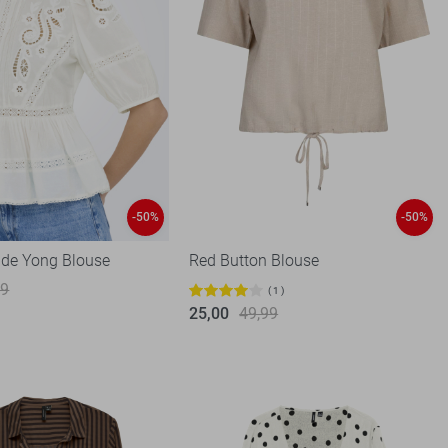
-50%
-50%
 de Yong Blouse
Red Button Blouse
99
1
25,00
49,99