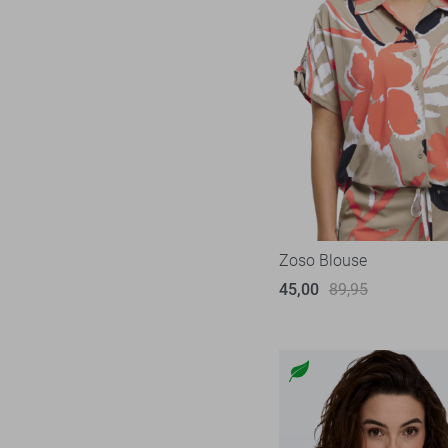
Nukus
18
Object
27
Only
124
Pieces
19
Red Button
9
Refined Department
10
Rino & Pelle
3
SisterS point
62
Zoso Blouse
Studio Amaya
1
45,00
89,95
Tommy Jeans
2
TQ Amsterdam
4
Vero Moda
62
Vila
56
Ydence
13