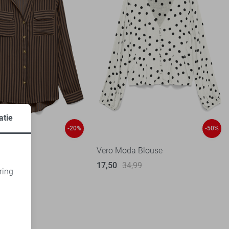
atie
-20%
-50%
 Blouse
Vero Moda Blouse
17,50
34,99
1
ring
99
d