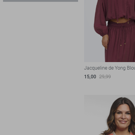
XXL
Geisha
53
XXXL
Harper & Yve
9
Hypedrop
5
Ichi
4
Jacqueline de Yong
87
Kaffe
6
Lady Day
1
Jacqueline de Yong Blo
Lofty Manner
16
15,00
29,99
LolaLiza
34
LTB
1
Malelions
5
Minus
3
NED
8
Noisy may
8