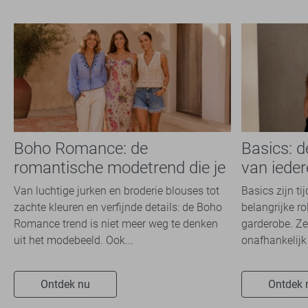
Boho Romance: de
Basics: 
romantische modetrend die je
van iede
dit seizoen overal ziet
Van luchtige jurken en broderie blouses tot
Basics zijn ti
zachte kleuren en verfijnde details: de Boho
belangrijke ro
Romance trend is niet meer weg te denken
garderobe. Ze
uit het modebeeld. Ook...
onafhankelijk 
Ontdek nu
Ontdek 