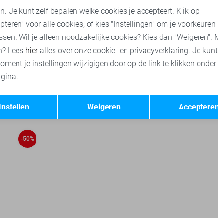
n. Je kunt zelf bepalen welke cookies je accepteert. Klik op
pteren" voor alle cookies, of kies "Instellingen" om je voorkeuren
ssen. Wil je alleen noodzakelijke cookies? Kies dan "Weigeren". 
n? Lees
hier
alles over onze cookie- en privacyverklaring. Je kun
oment je instellingen wijzigigen door op de link te klikken onder
gina.
Opslaan
Terug
Instellen
Weigeren
Acceptere
-50%