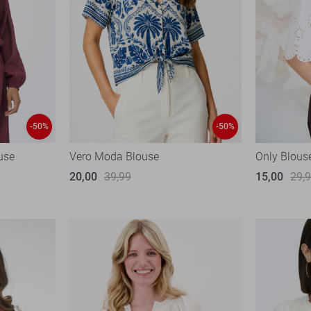
-50%
-50%
use
Vero Moda Blouse
Only Blous
20,00
39,99
15,00
29,