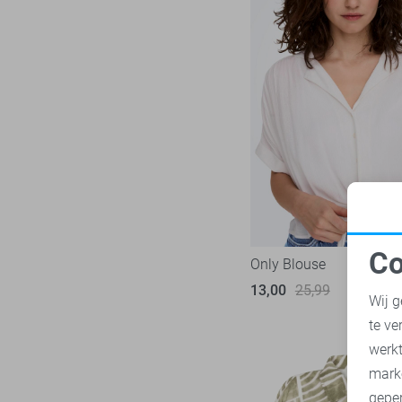
Zoso
52
Zusss
4
Co
Only Blouse
N
13,00
25,99
Wij g
te ve
A
werk
mark
geper