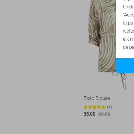
biede
"Acce
te pa
wete
elk m
de pa
Zoso Blouse
1
35,00
69,95