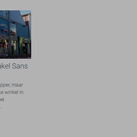
nkel Sans
opper, maar
ke winkel in
el
..