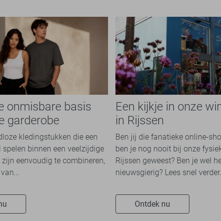
de onmisbare basis
Een kijkje in onze wi
re garderobe
in Rijssen
jdloze kledingstukken die een
Ben jij die fanatieke online-sh
l spelen binnen een veelzijdige
ben je nog nooit bij onze fysie
 zijn eenvoudig te combineren,
Rijssen geweest? Ben je wel he
van...
nieuwsgierig? Lees snel verder.
nu
Ontdek nu