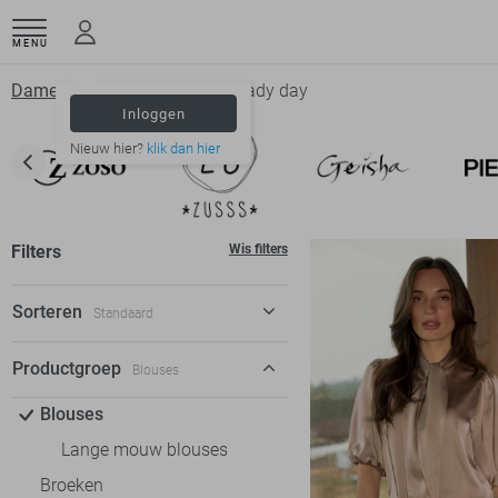
MENU
Dameskleding
Blouses
Lady day
Inloggen
Nieuw hier?
klik dan hier
Filters
Wis filters
Sorteren
Standaard
Standaard
Productgroep
Blouses
€ laag-hoog
Blouses
€ hoog-laag
Lange mouw blouses
Broeken