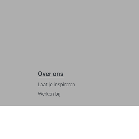
Over ons
Laat je inspireren
Werken bij
Ontdek onze merken
PME legend
Gabbiano