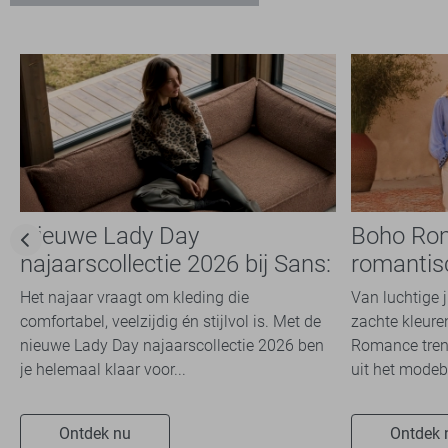
XXL
Ichi
2
Jacqueline de Yong
6
Lady Day
1
Lofty Manner
2
LolaLiza
2
Noisy may
1
Object
4
Nieuwe Lady Day
Boho Ro
Only
26
najaarscollectie 2026 bij Sans:
romantis
Pieces
23
stijl en comfort in
dit seizoe
Het najaar vraagt om kleding die
Van luchtige 
Red Button
1
travelkwaliteit
comfortabel, veelzijdig én stijlvol is. Met de
zachte kleuren
Refined Department
2
nieuwe Lady Day najaarscollectie 2026 ben
Romance trend
je helemaal klaar voor...
uit het modeb
SisterS point
3
Studio Amaya
3
Ontdek nu
Ontdek 
TQ Amsterdam
4