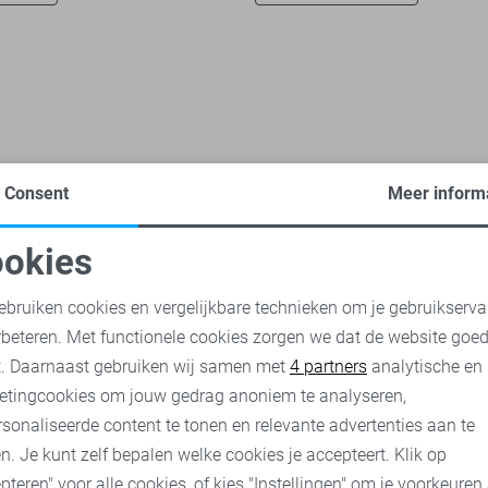
Consent
Meer inform
Moda blazers
Vila blazers
okies
oodzakelijke cookies
Personalisatie cookies
ebruiken cookies en vergelijkbare technieken om je gebruikserva
rbeteren. Met functionele cookies zorgen we dat de website goe
nalytische cookies
Marketing cookies
t. Daarnaast gebruiken wij samen met
4 partners
analytische en
etingcookies om jouw gedrag anoniem te analyseren,
sonaliseerde content te tonen en relevante advertenties aan te
n. Je kunt zelf bepalen welke cookies je accepteert. Klik op
pteren" voor alle cookies, of kies "Instellingen" om je voorkeuren