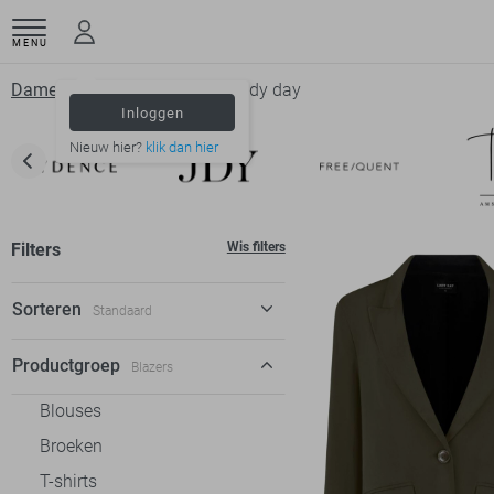
MENU
Dameskleding
Blazers
Lady day
Inloggen
Nieuw hier?
klik dan hier
Filters
Wis filters
Sorteren
Standaard
Standaard
Productgroep
Blazers
€ laag-hoog
Blouses
€ hoog-laag
Broeken
T-shirts