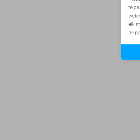
te pa
wete
elk m
de pa