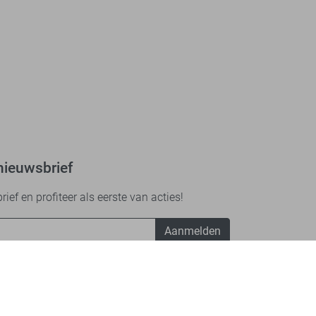
nieuwsbrief
ef en profiteer als eerste van acties!
Aanmelden