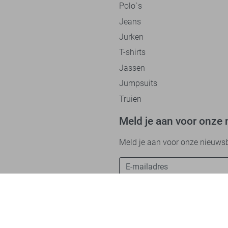
Polo`s
Jeans
Jurken
T-shirts
Jassen
Jumpsuits
Truien
Meld je aan voor onze 
Meld je aan voor onze nieuwsbri
Betaalmethodes