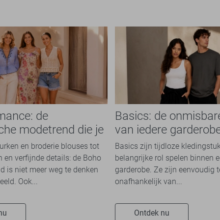
mance: de
Basics: de onmisbar
che modetrend die je
van iedere garderob
n overal ziet
jurken en broderie blouses tot
Basics zijn tijdloze kledingstu
 en verfijnde details: de Boho
belangrijke rol spelen binnen e
 is niet meer weg te denken
garderobe. Ze zijn eenvoudig 
eeld. Ook...
onafhankelijk van...
nu
Ontdek nu