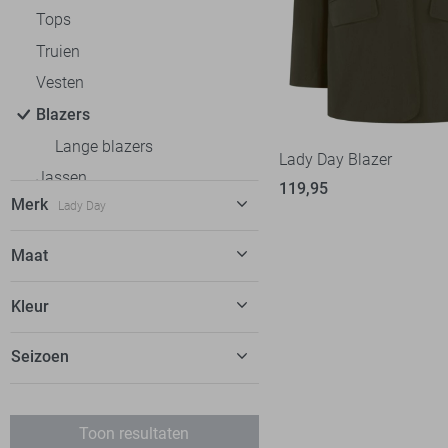
Tops
Truien
Vesten
Blazers
Lange blazers
Lady Day Blazer
Jassen
119,95
Merk
Lady Day
C&S The Label
4
Maat
EsQualo
3
XS
Kleur
Fluresk
2
S
Freequent
4
Groen
Seizoen
M
Geisha
1
L
Augustus
Harper & Yve
3
XL
Toon resultaten
Hypedrop
1