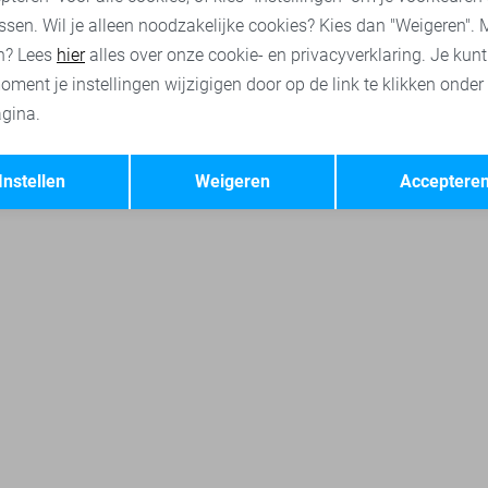
ssen. Wil je alleen noodzakelijke cookies? Kies dan "Weigeren". 
n? Lees
hier
alles over onze cookie- en privacyverklaring. Je kun
oment je instellingen wijzigigen door op de link te klikken onder
gina.
Opslaan
Terug
Instellen
Weigeren
Acceptere