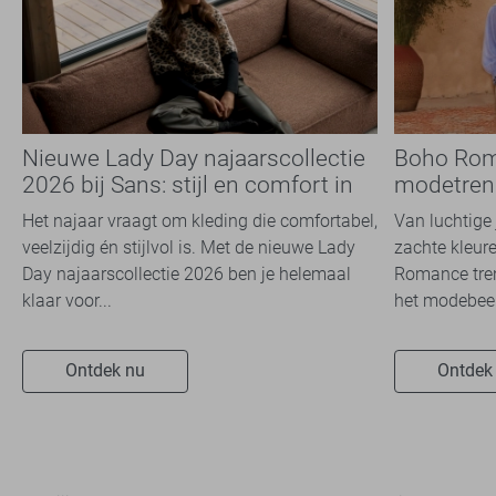
Nieuwe Lady Day najaarscollectie
Boho Rom
2026 bij Sans: stijl en comfort in
modetrend
travelkwaliteit
overal zie
Het najaar vraagt om kleding die comfortabel,
Van luchtige 
veelzijdig én stijlvol is. Met de nieuwe Lady
zachte kleure
Day najaarscollectie 2026 ben je helemaal
Romance tren
klaar voor...
het modebeel
Ontdek nu
Ontdek