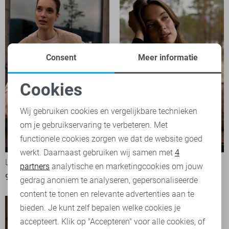
Consent
Meer informatie
Cookies
Noodzakelijke cookies
Wij gebruiken cookies en vergelijkbare technieken
om je gebruikservaring te verbeteren. Met
Personalisatie cookies
functionele cookies zorgen we dat de website goed
werkt. Daarnaast gebruiken wij samen met
4
Analytische cookies
Lady Day Gilet
Lady Day Trui
partners
analytische en marketingcookies om jouw
99,95
79,95
Marketing cookies
gedrag anoniem te analyseren, gepersonaliseerde
content te tonen en relevante advertenties aan te
bieden. Je kunt zelf bepalen welke cookies je
accepteert. Klik op "Accepteren" voor alle cookies, of