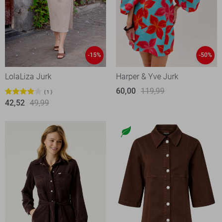
-15%
-50%
LolaLiza Jurk
Harper & Yve Jurk
60,00
119,99
1
42,52
49,99