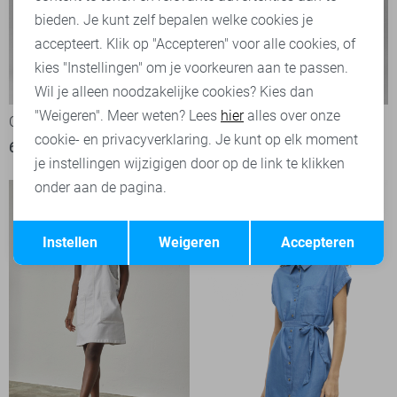
bieden. Je kunt zelf bepalen welke cookies je
accepteert. Klik op "Accepteren" voor alle cookies, of
kies "Instellingen" om je voorkeuren aan te passen.
-50%
-50%
Wil je alleen noodzakelijke cookies? Kies dan
"Weigeren". Meer weten? Lees
hier
alles over onze
Calvin Klein Jurk
Calvin Klein Jurk
cookie- en privacyverklaring. Je kunt op elk moment
69,95
139,90
69,95
139,90
je instellingen wijzigigen door op de link te klikken
onder aan de pagina.
Opslaan
Terug
Instellen
Weigeren
Accepteren