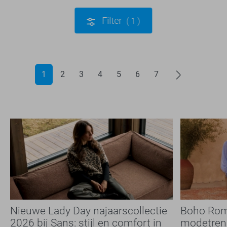
Filter
1
1
2
3
4
5
6
7
Nieuwe Lady Day najaarscollectie
Boho Rom
2026 bij Sans: stijl en comfort in
modetrend