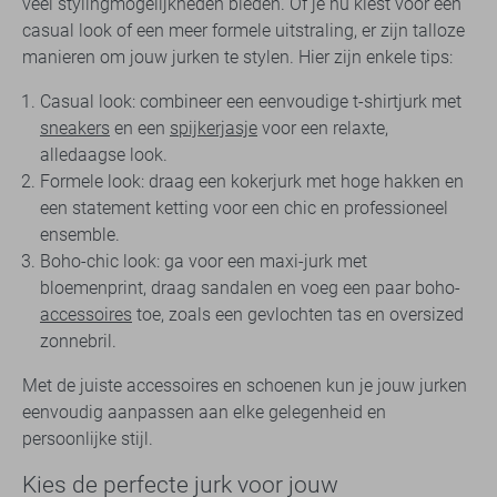
veel stylingmogelijkheden bieden. Of je nu kiest voor een
casual look of een meer formele uitstraling, er zijn talloze
manieren om jouw jurken te stylen. Hier zijn enkele tips:
Casual look: combineer een eenvoudige t-shirtjurk met
sneakers
en een
spijkerjasje
voor een relaxte,
alledaagse look.
Formele look: draag een kokerjurk met hoge hakken en
een statement ketting voor een chic en professioneel
ensemble.
Boho-chic look: ga voor een maxi-jurk met
bloemenprint, draag sandalen en voeg een paar boho-
accessoires
toe, zoals een gevlochten tas en oversized
zonnebril.
Met de juiste accessoires en schoenen kun je jouw jurken
eenvoudig aanpassen aan elke gelegenheid en
persoonlijke stijl.
Kies de perfecte jurk voor jouw