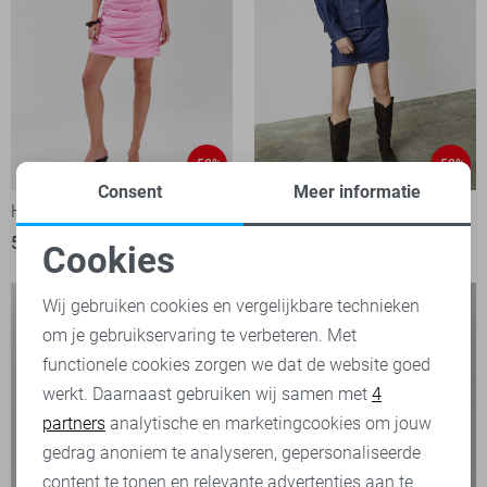
-50%
-50%
Consent
Meer informatie
Harper & Yve Jurk
SisterS point Jurk
50,00
99,99
45,00
89,95
Cookies
Noodzakelijke cookies
Wij gebruiken cookies en vergelijkbare technieken
om je gebruikservaring te verbeteren. Met
Personalisatie cookies
functionele cookies zorgen we dat de website goed
werkt. Daarnaast gebruiken wij samen met
4
Analytische cookies
partners
analytische en marketingcookies om jouw
Marketing cookies
gedrag anoniem te analyseren, gepersonaliseerde
content te tonen en relevante advertenties aan te