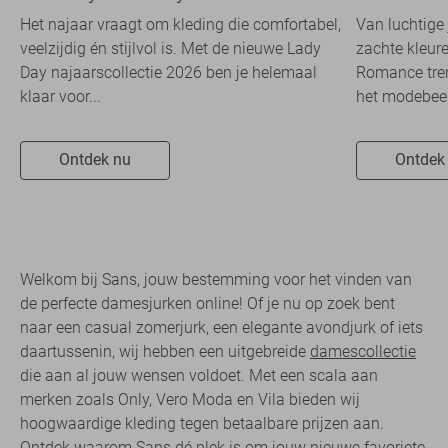
travelkwaliteit
overal zie
Het najaar vraagt om kleding die comfortabel,
Van luchtige 
veelzijdig én stijlvol is. Met de nieuwe Lady
zachte kleure
Day najaarscollectie 2026 ben je helemaal
Romance tren
klaar voor...
het modebeel
Ontdek nu
Ontdek
Welkom bij Sans, jouw bestemming voor het vinden van
de perfecte damesjurken online! Of je nu op zoek bent
naar een casual zomerjurk, een elegante avondjurk of iets
daartussenin, wij hebben een uitgebreide
damescollectie
die aan al jouw wensen voldoet. Met een scala aan
merken zoals Only, Vero Moda en Vila bieden wij
hoogwaardige kleding tegen betaalbare prijzen aan.
Ontdek waarom Sans dé plek is om jouw nieuwe favoriete