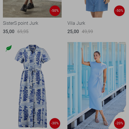
-50%
-50%
SisterS point Jurk
Vila Jurk
35,00
69,95
25,00
49,99
-30%
-20%