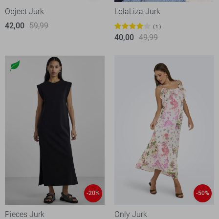
Object Jurk
LolaLiza Jurk
42,00
59,99
1
40,00
49,99
-20%
-50%
Pieces Jurk
Only Jurk