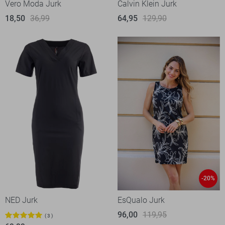
Vero Moda Jurk
Calvin Klein Jurk
18,50
36,99
64,95
129,90
-20%
NED Jurk
EsQualo Jurk
96,00
119,95
3