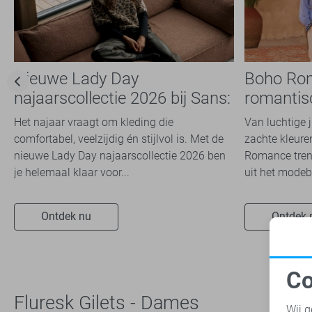
SisterS point
15
Studio Amaya
1
TQ Amsterdam
2
Nieuwe Lady Day
Boho Ro
Vero Moda
42
najaarscollectie 2026 bij Sans:
romantis
Vila
43
stijl en comfort in
dit seizoe
Het najaar vraagt om kleding die
Van luchtige 
Ydence
11
travelkwaliteit
comfortabel, veelzijdig én stijlvol is. Met de
zachte kleuren
Zoso
22
nieuwe Lady Day najaarscollectie 2026 ben
Romance trend
Zusss
7
je helemaal klaar voor...
uit het modeb
Ontdek nu
Ontdek 
Co
N
Fluresk Gilets - Dames
Wij g