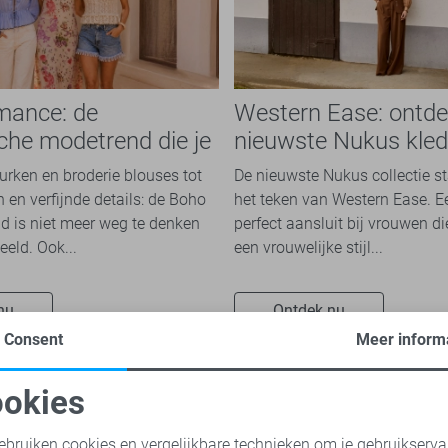
mance: de
Western Ease: ontde
che modetrend die je
nieuwste Nukus kled
n overal ziet
het najaar 2026
jurken en broderie blouses tot
De nieuwste Nukus collectie st
 en verfijnde details: de Boho
het teken van Western Ease. 
 is niet meer weg te denken
perfect aansluit bij vrouwen d
eeld. Ook...
een vrouwelijke stijl...
nu
Ontdek nu
Consent
Meer inform
okies
oodzakelijke cookies
Personalisatie cookies
ebruiken cookies en vergelijkbare technieken om je gebruikserva