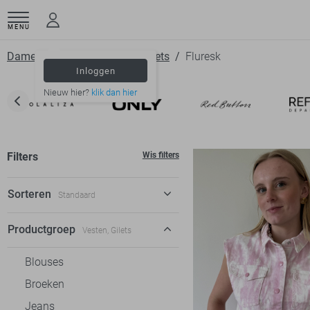
MENU
Dameskleding
Vesten
Gilets
Fluresk
Inloggen
Nieuw hier?
klik dan hier
Filters
Wis filters
Sorteren
Standaard
Standaard
Productgroep
Vesten, Gilets
€ laag-hoog
Blouses
€ hoog-laag
Broeken
Jeans