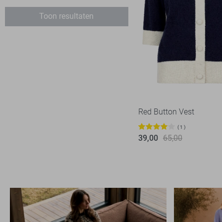
Hypedrop
1
Toon resultaten
Ichi
1
Jacqueline de Yong
50
Lady Day
4
Lofty Manner
6
LolaLiza
11
LTB
1
Red Button Vest
Noisy may
2
1
Object
39,00
65,00
9
Only
73
Pieces
17
Red Button
12
Refined Department
2
Rino & Pelle
11