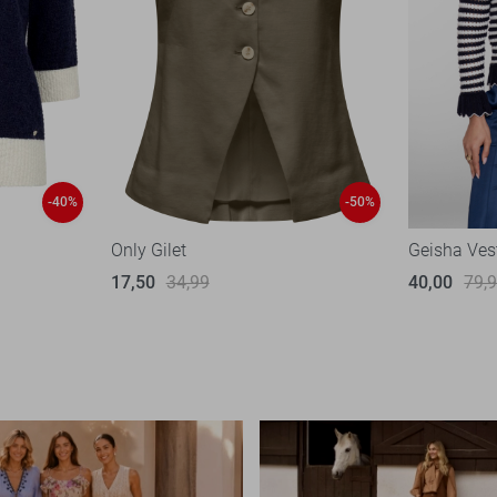
-40%
-50%
Only Gilet
Geisha Ves
17,50
34,99
40,00
79,