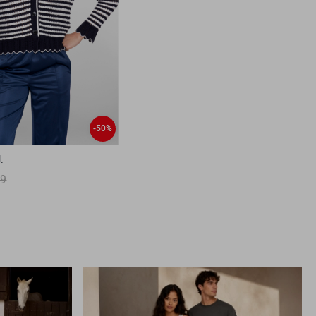
-50%
t
99