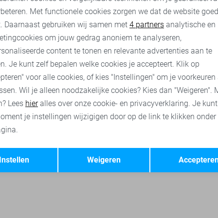
rbeteren. Met functionele cookies zorgen we dat de website goe
nalytische cookies
Marketing cookies
t. Daarnaast gebruiken wij samen met
4 partners
analytische en
etingcookies om jouw gedrag anoniem te analyseren,
ueline de Yong vesten
Only vesten
Vero Moda vesten
Vila
sonaliseerde content te tonen en relevante advertenties aan te
n. Je kunt zelf bepalen welke cookies je accepteert. Klik op
pteren" voor alle cookies, of kies "Instellingen" om je voorkeuren
ssen. Wil je alleen noodzakelijke cookies? Kies dan "Weigeren". 
n? Lees
hier
alles over onze cookie- en privacyverklaring. Je kun
oment je instellingen wijzigigen door op de link te klikken onder
gina.
Opslaan
Terug
Instellen
Weigeren
Acceptere