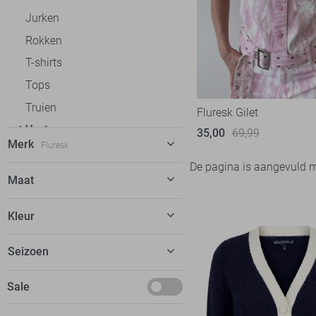
Jurken
Rokken
T-shirts
Tops
Truien
Fluresk Gilet
Vesten
35,00
69,99
Merk
Fluresk
Gilets
De pagina is aangevuld 
Gebreide vesten
C&S The Label
1
Maat
Blazers
Fluresk
3
34
Kleur
Jassen
FOS Amsterdam
8
36
Freequent
12
Geel
Seizoen
38
Garcia
7
Roze
40
Maart
Sale
Geisha
17
Harper & Yve
3