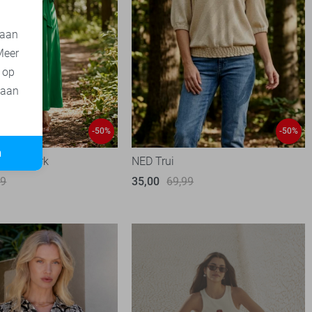
 aan
Meer
t op
 aan
-50%
-50%
n
rdam Jurk
NED Trui
99
35,00
69,99