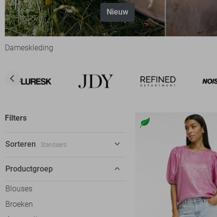
Nieuw
Dameskleding
Filters
Sorteren
Standaard
Standaard
Productgroep
€ laag-hoog
Blouses
€ hoog-laag
Broeken