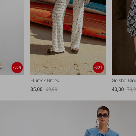
-50%
-50%
Fluresk Broek
Geisha Blo
35,00
69,99
40,00
79,