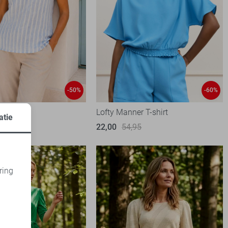
-50%
-60%
Lofty Manner T-shirt
atie
99
22,00
54,95
ring
d