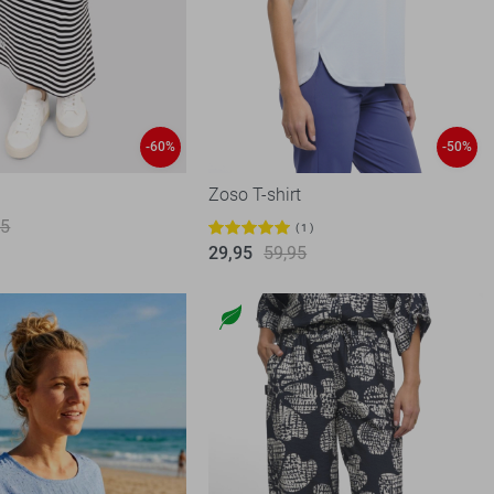
-60%
-50%
Zoso T-shirt
95
1
29,95
59,95