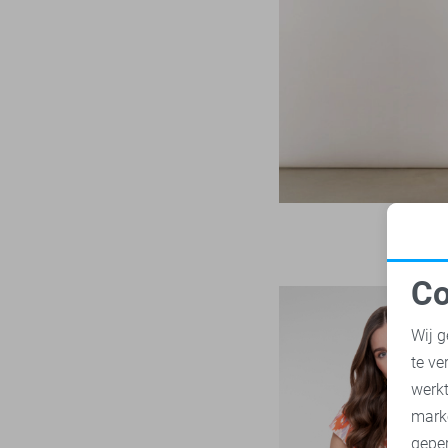
LTB
22
Zand
Mac
30
Zilver
Malelions
18
Zwart
Minus
14
NED
119
Noisy may
86
Nukus
46
Object
182
Only
984
Co
Pieces
283
N
Presly & Sun
15
Wij g
Red Button
171
te ve
A
Refined Department
47
werk
Rino & Pelle
mark
46
geper
Sans
7