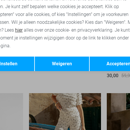
n. Je kunt zelf bepalen welke cookies je accepteert. Klik op
pteren" voor alle cookies, of kies "Instellingen" om je voorkeuren
ssen. Wil je alleen noodzakelijke cookies? Kies dan "Weigeren". 
n? Lees
hier
alles over onze cookie- en privacyverklaring. Je kun
oment je instellingen wijzigigen door op de link te klikken onder
gina.
-50%
Opslaan
Terug
Instellen
Weigeren
Acceptere
FOS Amste
30,00
59,