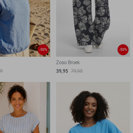
-50%
-50%
Zoso Broek
99
39,95
79,95