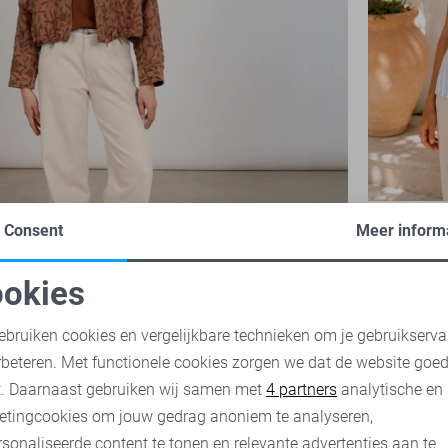
NED T-shirt
Consent
Meer inform
25,00
49,
okies
oodzakelijke cookies
Personalisatie cookies
ebruiken cookies en vergelijkbare technieken om je gebruikserva
rbeteren. Met functionele cookies zorgen we dat de website goe
nalytische cookies
Marketing cookies
t. Daarnaast gebruiken wij samen met
4 partners
analytische en
etingcookies om jouw gedrag anoniem te analyseren,
sonaliseerde content te tonen en relevante advertenties aan te