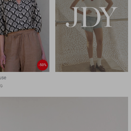
-50%
use
99