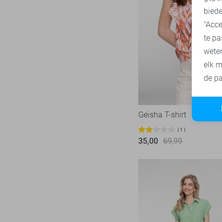
biede
SisterS point
272
"Acce
Studio Amaya
29
te pa
Superdry
1
wete
Tommy Jeans
80
elk m
Touch
de pa
23
TQ Amsterdam
43
Vero Moda
536
Geisha T-shirt
Vila
442
1
Ydence
35,00
69,99
71
Zoso
233
Zusss
48