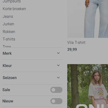
Jumpsuits
Korte broeken
Jeans
Jurken
Rokken
T-shirts
Vila T-shirt
Tops
39,99
Merk
Truien
Vesten
C&S The Label
56
Kleur
Gilets
Calvin Klein
32
Beige
Blazers
Seizoen
Cars
20
Blauw
Jassen
dfns
2
Basics
Sale
Bordeaux
Ondergoed
Donders
8
Deals
Bruin
Loungewear
Nieuw
EsQualo
52
Januari
Camel
Accessoires