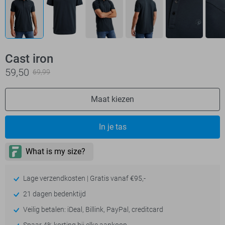
Cast iron
59,50
69,99
Maat kiezen
In je tas
Lage verzendkosten | Gratis vanaf €95,-
21 dagen bedenktijd
Veilig betalen: iDeal, Billink, PayPal, creditcard
Spaar 4% korting bij elke aankoop