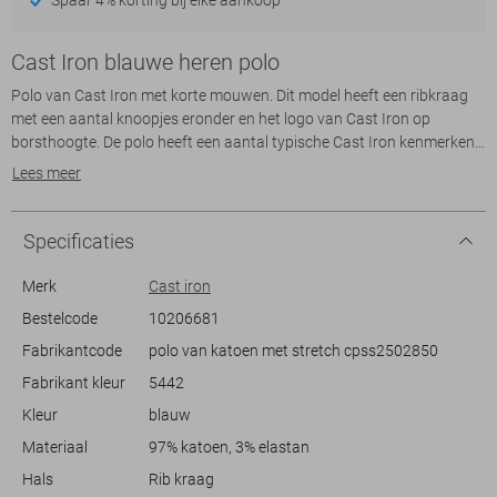
Cast Iron blauwe heren polo
Polo van Cast Iron met korte mouwen. Dit model heeft een ribkraag
met een aantal knoopjes eronder en het logo van Cast Iron op
borsthoogte. De polo heeft een aantal typische Cast Iron kenmerken
zoals de munt met de draak op de mouw en het logo op de rug.
Lees meer
Specificaties
Merk
Cast iron
Bestelcode
10206681
Fabrikantcode
polo van katoen met stretch cpss2502850
Fabrikant kleur
5442
Kleur
blauw
Materiaal
97% katoen, 3% elastan
Hals
Rib kraag