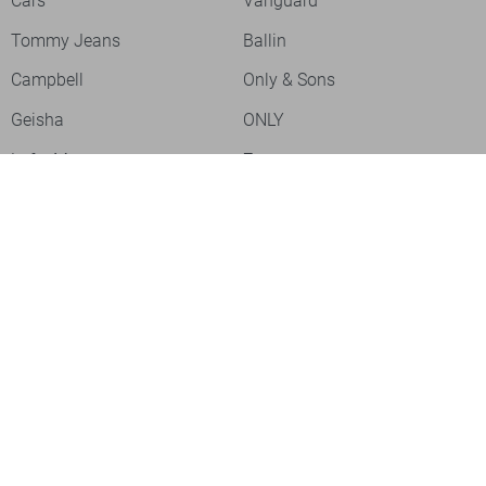
Cars
Vanguard
Tommy Jeans
Ballin
Campbell
Only & Sons
Geisha
ONLY
Lofty Manner
Zoso
Ydence
Vero Moda
Refined Department
Garcia
Sisters Point
Red Button
JDY
Fluresk
Harper & Yve
Object
Meld je aan voor onze nieuwsbrief
Meld je aan voor onze nieuwsbrief en profiteer als eerste van