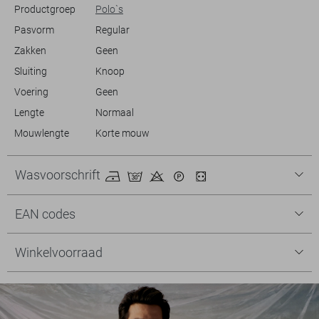
Productgroep
Polo`s
Pasvorm
Regular
Zakken
Geen
Sluiting
Knoop
Voering
Geen
Lengte
Normaal
Mouwlengte
Korte mouw
Wasvoorschrift
EAN codes
Winkelvoorraad