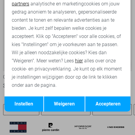
partners
analytische en marketingcookies om jouw
Marketing cookies
gedrag anoniem te analyseren, gepersonaliseerde
content te tonen en relevante advertenties aan te
bieden. Je kunt zelf bepalen welke cookies je
accepteert. Klik op "Accepteren" voor alle cookies, of
kies "Instellingen" om je voorkeuren aan te passen.
Wil je alleen noodzakelijke cookies? Kies dan
"Weigeren". Meer weten? Lees
hier
alles over onze
-50%
-50%
cookie- en privacyverklaring. Je kunt op elk moment
Cast Iron Polo
Cast Iron Polo
je instellingen wijzigigen door op de link te klikken
onder aan de pagina.
35,00
69,99
35,00
69,99
Opslaan
Terug
Instellen
Weigeren
Accepteren
Cast Iron SALE
Cast Iron overhemden
Cast Iron t-shirts