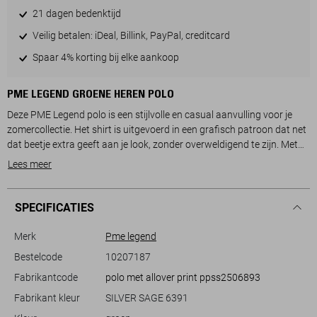
21 dagen bedenktijd
Veilig betalen: iDeal, Billink, PayPal, creditcard
Spaar 4% korting bij elke aankoop
PME LEGEND GROENE HEREN POLO
Deze PME Legend polo is een stijlvolle en casual aanvulling voor je
zomercollectie. Het shirt is uitgevoerd in een grafisch patroon dat net
dat beetje extra geeft aan je look, zonder overweldigend te zijn. Met
zijn regular fit pasvorm en normale lengte biedt de polo een
Lees meer
comfortabel draagcomfort. De ribkraag voegt een klassiek detail toe,
gecombineerd met een handige knoopsluiting voor een nette
afwerking. Gemaakt van 100% katoen zorgt het voor een ademend en
SPECIFICATIES
zacht gevoel op de huid, ideaal voor warme dagen.
Of je nu een informele dag op kantoor hebt of een ontspannen
Merk
Pme legend
weekend met vrienden, deze PME Legend polo past perfect in elke
Bestelcode
10207187
setting. Combineer het met een jeans voor een casual look of trek er
Fabrikantcode
polo met allover print ppss2506893
een lichte chino bij aan voor een iets meer verzorgde stijl. De korte
mouwen maken het een uitstekende keuze voor zomerse avonturen
Fabrikant kleur
SILVER SAGE 6391
en de subtiele details, zoals het borduursel met het PME-logo, geven