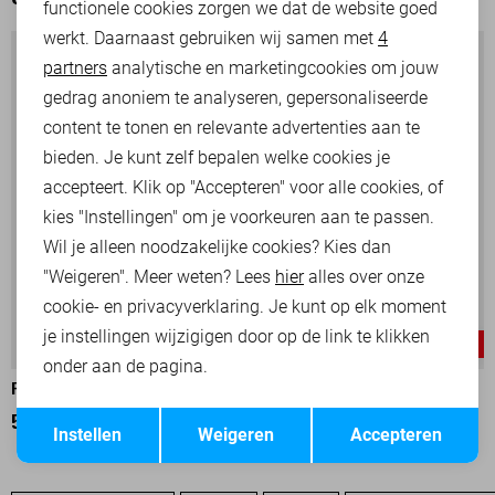
OOK HET BEKIJKEN WAARD
functionele cookies zorgen we dat de website goed
werkt. Daarnaast gebruiken wij samen met
4
Analytische cookies
partners
analytische en marketingcookies om jouw
Marketing cookies
gedrag anoniem te analyseren, gepersonaliseerde
content te tonen en relevante advertenties aan te
bieden. Je kunt zelf bepalen welke cookies je
accepteert. Klik op "Accepteren" voor alle cookies, of
kies "Instellingen" om je voorkeuren aan te passen.
Wil je alleen noodzakelijke cookies? Kies dan
"Weigeren". Meer weten? Lees
hier
alles over onze
cookie- en privacyverklaring. Je kunt op elk moment
je instellingen wijzigigen door op de link te klikken
-25%
-25%
onder aan de pagina.
PME LEGEND POLO
PME LEGEND POLO
Opslaan
Terug
52,50
69,99
52,50
69,99
Instellen
Weigeren
Accepteren