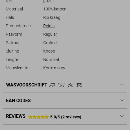
Kleur
groen
een unieke touch die je outfit afmaakt.
Materiaal
100% katoen
Hals
Rib kraag
Productgroep
Polo`s
Pasvorm
Regular
Patroon
Grafisch
Sluiting
Knoop
Lengte
Normaal
Mouwlengte
Korte mouw
WASVOORSCHRIFT
EAN CODES
REVIEWS
5.0/5
(2 reviews)