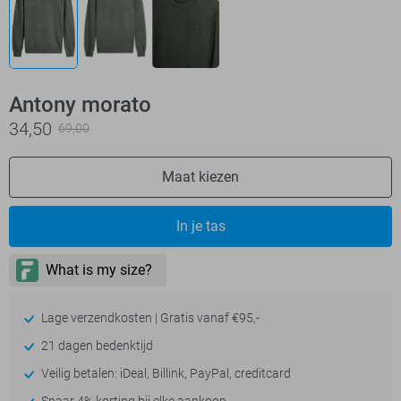
Antony morato
34,50
69,00
Maat kiezen
In je tas
Lage verzendkosten | Gratis vanaf €95,-
21 dagen bedenktijd
Veilig betalen: iDeal, Billink, PayPal, creditcard
Spaar 4% korting bij elke aankoop