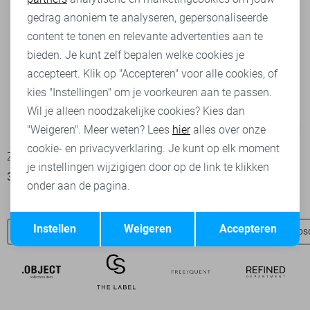
Marketing cookies
gedrag anoniem te analyseren, gepersonaliseerde
content te tonen en relevante advertenties aan te
bieden. Je kunt zelf bepalen welke cookies je
accepteert. Klik op "Accepteren" voor alle cookies, of
kies "Instellingen" om je voorkeuren aan te passen.
Wil je alleen noodzakelijke cookies? Kies dan
-50%
-50%
"Weigeren". Meer weten? Lees
hier
alles over onze
cookie- en privacyverklaring. Je kunt op elk moment
Zoso Blouse
Zoso Vest
je instellingen wijzigigen door op de link te klikken
35,00
69,95
40,00
79,95
onder aan de pagina.
Opslaan
Terug
Instellen
Weigeren
Accepteren
Zoso SALE
Nieuw
Zoso t-shirts
Zoso blouses
Zos