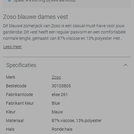
Zoso blauwe dames vest
Dit blauwe zomerjack van Zoso is een casual must-have voor jouw
garderobe. Dit vest heeft een regular pasvorm en een comfortabele
normale lengte, gemaakt van 87% viscose en 13% polyester. Het
materiaal zorgt voor een zachte, vloeiende uitstraling die ideaal is
Lees meer
voor ontspannen zomerdagen. Met zijn ronde hals en praktische
ritssluiting is dit vest eenvoudig aan te trekken en past het bij
uiteenlopende outfits. De lange mouwen en steekzakken geven het
Specificaties
een functionele en toch stijlvolle look.
De subtiele blauwe kleur van dit Zoso vest maakt het een veelzijdige
Merk
Zoso
keuze voor zowel een dagje uit als een informele bijeenkomst.
Bestelcode
30103805
Combineer het met een lichte broek voor een frisse zomerlook of
Fabrikantcode
elise 261
draag het over een eenvoudig topje om je outfit net dat beetje extra te
geven. Of je nu een wandeling door het park maakt of gezellig op een
Fabrikant kleur
Blue
terrasje zit, met dit vest voel jij je altijd op je gemak.
Kleur
blauw
Materiaal
87% viscose, 13% polyester
Hals
Ronde hals