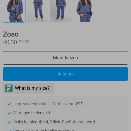
Zoso
40,00
79,95
Maat kiezen
In je tas
Lage verzendkosten | Gratis vanaf €95,-
21 dagen bedenktijd
Veilig betalen: iDeal, Billink, PayPal, creditcard
Spaar 4% korting bij elke aankoop