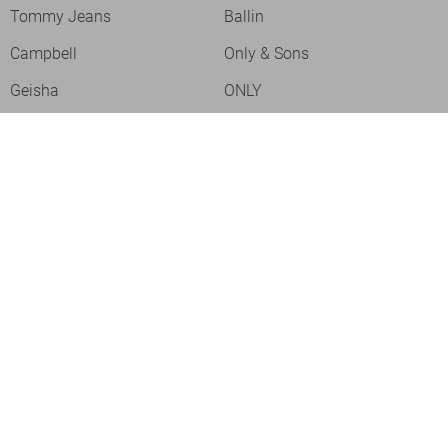
Tommy Jeans
Ballin
Campbell
Only & Sons
Geisha
ONLY
Lofty Manner
Zoso
Ydence
Vero Moda
Refined Department
Garcia
Sisters Point
Red Button
JDY
Fluresk
Harper & Yve
Object
Meld je aan voor onze nieuwsbrief
Meld je aan voor onze nieuwsbrief en profiteer als eerste van
acties!