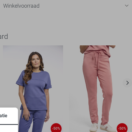
Winkelvoorraad
ard
atie
-50%
-50%