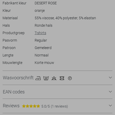
voegt een interessant visueel element toe, waardoor dit T-shirt niet
Fabrikant kleur
DESERT ROSE
alleen praktisch, maar ook stijlvol is. Perfect voor het lenteseizoen,
Kleur
oranje
een geweldige keuze voor elke dag.
Materiaal
55% viscose, 40% polyester, 5% elastan
Hals
Ronde hals
Productgroep
T-shirts
Pasvorm
Regular
Patroon
Gemeleerd
Lengte
Normaal
Mouwlengte
Korte mouw
Wasvoorschrift
EAN codes
Reviews
5.0/5
(1 reviews)