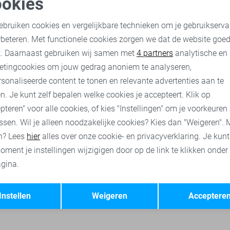
okies
oodzakelijke cookies
Personalisatie cookies
Zoso T-shirt
ebruiken cookies en vergelijkbare technieken om je gebruikserva
30,00
59,95
rbeteren. Met functionele cookies zorgen we dat de website goe
nalytische cookies
Marketing cookies
t. Daarnaast gebruiken wij samen met
4 partners
analytische en
etingcookies om jouw gedrag anoniem te analyseren,
o broeken
Zoso jurken
Zoso vesten
Jacqueline de Yong t-sh
sonaliseerde content te tonen en relevante advertenties aan te
n. Je kunt zelf bepalen welke cookies je accepteert. Klik op
pteren" voor alle cookies, of kies "Instellingen" om je voorkeuren
ssen. Wil je alleen noodzakelijke cookies? Kies dan "Weigeren". 
n? Lees
hier
alles over onze cookie- en privacyverklaring. Je kun
oment je instellingen wijzigigen door op de link te klikken onder
gina.
Opslaan
Terug
Instellen
Weigeren
Acceptere