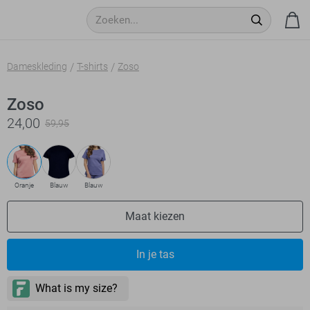
Dameskleding
T-shirts
Zoso
Zoso
24,00
59,95
Oranje
Blauw
Blauw
Maat kiezen
In je tas