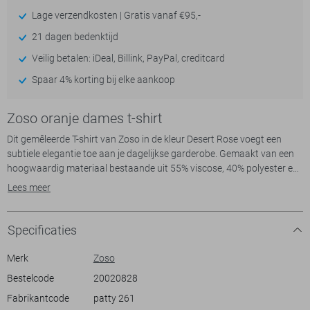
Lage verzendkosten | Gratis vanaf €95,-
21 dagen bedenktijd
Veilig betalen: iDeal, Billink, PayPal, creditcard
Spaar 4% korting bij elke aankoop
Zoso oranje dames t-shirt
Dit gemêleerde T-shirt van Zoso in de kleur Desert Rose voegt een
subtiele elegantie toe aan je dagelijkse garderobe. Gemaakt van een
hoogwaardig materiaal bestaande uit 55% viscose, 40% polyester en
5% elastan, biedt het een comfortabele en flexibele pasvorm. De ronde
Lees meer
hals en korte mouwen geven het T-shirt een casual en toch verfijnde
uitstraling, ideaal voor een ontspannen middag in het park of een
informele lunch met vrienden.
Specificaties
Met zijn regular fit past dit dames T-shirt van Zoso perfect bij diverse
Merk
Zoso
lichaamstypes, en biedt het zowel comfort als stijl. De normale lengte
Bestelcode
20020828
maakt het een veelzijdige keuze, gemakkelijk te combineren met een
Fabrikantcode
patty 261
broek of rok voor een ongedwongen look. Het gemêleerde patroon