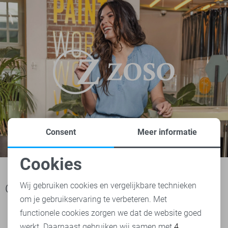
Consent
Meer informatie
Cookies
Noodzakelijke cookies
Wij gebruiken cookies en vergelijkbare technieken
Ook het bekijken waard
om je gebruikservaring te verbeteren. Met
Personalisatie cookies
functionele cookies zorgen we dat de website goed
werkt. Daarnaast gebruiken wij samen met
4
Analytische cookies