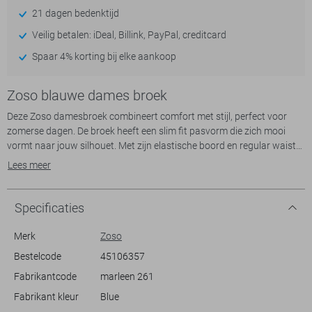
21 dagen bedenktijd
Veilig betalen: iDeal, Billink, PayPal, creditcard
Spaar 4% korting bij elke aankoop
Zoso blauwe dames broek
Deze Zoso damesbroek combineert comfort met stijl, perfect voor
zomerse dagen. De broek heeft een slim fit pasvorm die zich mooi
vormt naar jouw silhouet. Met zijn elastische boord en regular waist
biedt deze broek niet alleen een fijne bewegingsvrijheid, maar ook een
Lees meer
gestroomlijnde look. Gemaakt van een zachte mix van 46% polyester,
46% modal en 6% elastan, voelt deze broek lekker soepel aan op je
huid.
Specificaties
De frisse blauwe kleur van de broek voegt een vleugje kleur toe aan je
Merk
Zoso
dagelijkse outfit, ideaal voor casual activiteiten of een dagje uit. Hij is
Bestelcode
45106357
voorzien van handige steekzakken, zodat je gemakkelijk kleine
Fabrikantcode
marleen 261
essentials bij de hand hebt. De nette afwerking van de broek, samen
met de omgeslagen broekspijpen, geeft het geheel een moderne
Fabrikant kleur
Blue
touch. Combineer deze broek met een eenvoudige top en sneakers