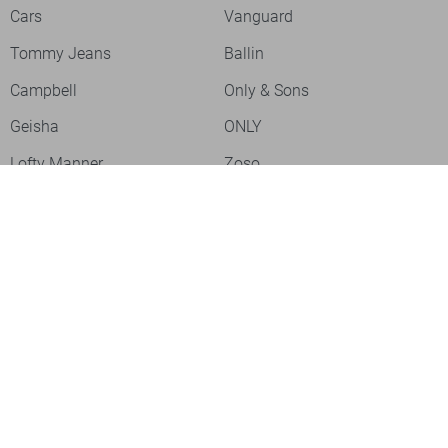
Cars
Vanguard
Tommy Jeans
Ballin
Campbell
Only & Sons
Geisha
ONLY
Lofty Manner
Zoso
Ydence
Vero Moda
Refined Department
Garcia
Sisters Point
Red Button
JDY
Fluresk
Harper & Yve
Object
Meld je aan voor onze nieuwsbrief
Meld je aan voor onze nieuwsbrief en profiteer als eerste van