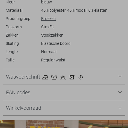
Kleur
blauw
voor een relaxte uitstraling, of draag hem met een blouse voor een
meer geklede uitstraling.
Materiaal
46% polyester, 46% modal, 6% elastan
Productgroep
Broeken
Pasvorm
Slim Fit
Zakken
Steekzakken
Sluiting
Elastische boord
Lengte
Normaal
Taille
Regular waist
Wasvoorschrift
EAN codes
Winkelvoorraad