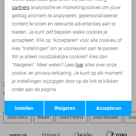
partners
analytische en marketingcookies om jouw
Marketing cookies
gedrag anoniem te analyseren, gepersonaliseerde
content te tonen en relevante advertenties aan te
bieden. Je kunt zelf bepalen welke cookies je
accepteert. Klik op "Accepteren" voor alle cookies, of
kies "Instellingen" om je voorkeuren aan te passen.
Wil je alleen noodzakelijke cookies? Kies dan
"Weigeren". Meer weten? Lees
hier
alles over onze
-50%
-50%
cookie- en privacyverklaring. Je kunt op elk moment
je instellingen wijzigigen door op de link te klikken
Zoso Broek
Zoso Broek
onder aan de pagina.
40,00
79,95
40,00
79,95
Opslaan
Terug
Instellen
Weigeren
Accepteren
Zoso SALE
Nieuw
Zoso t-shirts
Zoso blouses
Zos