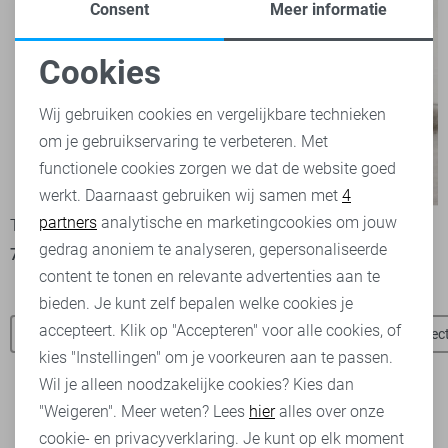
Consent
Meer informatie
Cookies
Noodzakelijke cookies
Wij gebruiken cookies en vergelijkbare technieken
om je gebruikservaring te verbeteren. Met
Personalisatie cookies
functionele cookies zorgen we dat de website goed
werkt. Daarnaast gebruiken wij samen met
4
Analytische cookies
partners
analytische en marketingcookies om jouw
TQ Amsterdam Broek
TQ Amsterdam Blazer
Marketing cookies
gedrag anoniem te analyseren, gepersonaliseerde
79,99
119,99
content te tonen en relevante advertenties aan te
bieden. Je kunt zelf bepalen welke cookies je
accepteert. Klik op "Accepteren" voor alle cookies, of
TQ Amsterdam broeken
Jacqueline de Yong broeken
Objec
kies "Instellingen" om je voorkeuren aan te passen.
Wil je alleen noodzakelijke cookies? Kies dan
"Weigeren". Meer weten? Lees
hier
alles over onze
cookie- en privacyverklaring. Je kunt op elk moment