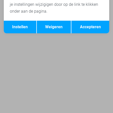
je instellingen wijzigigen door op de link te klikken
onder aan de pagina.
Opslaan
Terug
Instellen
Weigeren
Accepteren