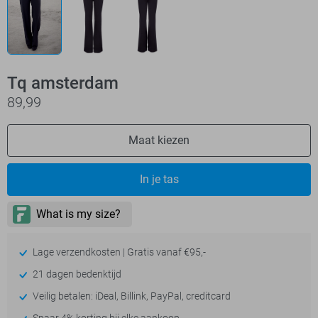
Tq amsterdam
89,99
Maat kiezen
In je tas
Lage verzendkosten | Gratis vanaf €95,-
21 dagen bedenktijd
Veilig betalen: iDeal, Billink, PayPal, creditcard
Spaar 4% korting bij elke aankoop