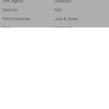
PME legend
Gabbiano
Cast Iron
NZA
Petrol Industries
Jack & Jones
Cars
Vanguard
Tommy Jeans
Ballin
Campbell
Only & Sons
Geisha
ONLY
Lofty Manner
Zoso
Ydence
Vero Moda
Refined Department
Garcia
Sisters Point
Red Button
JDY
Fluresk
Harper & Yve
Object