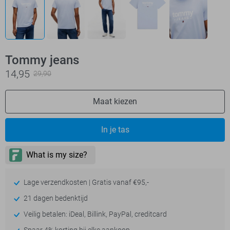
Tommy jeans
14,95
29,90
Maat kiezen
In je tas
Lage verzendkosten | Gratis vanaf €95,-
21 dagen bedenktijd
Veilig betalen: iDeal, Billink, PayPal, creditcard
Spaar 4% korting bij elke aankoop