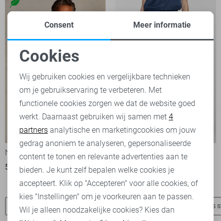
Consent
Meer informatie
Cookies
Noodzakelijke cookies
Wij gebruiken cookies en vergelijkbare technieken
om je gebruikservaring te verbeteren. Met
Personalisatie cookies
functionele cookies zorgen we dat de website goed
werkt. Daarnaast gebruiken wij samen met
4
Analytische cookies
partners
analytische en marketingcookies om jouw
-50%
-50%
Marketing cookies
gedrag anoniem te analyseren, gepersonaliseerde
NZA Trui
Geisha Rok
content te tonen en relevante advertenties aan te
50,00
99,99
35,00
69,99
bieden. Je kunt zelf bepalen welke cookies je
accepteert. Klik op "Accepteren" voor alle cookies, of
kies "Instellingen" om je voorkeuren aan te passen.
Tommy Jeans truien
Tommy Jeans t-shirts
Tommy Jeans s
Wil je alleen noodzakelijke cookies? Kies dan