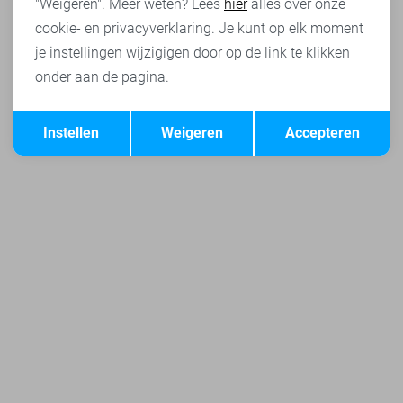
"Weigeren". Meer weten? Lees
hier
alles over onze
cookie- en privacyverklaring. Je kunt op elk moment
je instellingen wijzigigen door op de link te klikken
onder aan de pagina.
Opslaan
Terug
Instellen
Weigeren
Accepteren