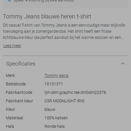
Tommy Jeans blauwe heren t-shirt
Dit casual T-shirt van Tommy Jeans is een eenvoudige maar stijlvolle
toevoeging aan je zomergarderobe. Het shirt heeft een frisse
lichtblauwe kleur die perfect aansluit bij het warme seizoen en een
regular fit, waardoor het comfortabel zit zonder in te boeten op stijl.
Lees meer
De ronde halslijn en korte mouwen maken het geschikt voor informele
uitjes, of je nu een strandwandeling maakt of een terrasje pakt met
vrienden.
Specificaties
Gemaakt van 100% katoen, voelt het T-shirt zacht aan op de huid en
biedt het ademende eigenschappen ideaal voor warmere dagen. Het
Merk
Tommy jeans
ontwerp met het iconische Tommy Jeans-logo en subtiele
Bestelcode
10131371
tekstpatroon geeft je outfit een speelse, maar toch verfijnde touch.
Fabrikantcode
tjm slim graphic tee dm0dm22376
Combineer het met je favoriete jeans en sneakers voor een moeiteloze
look die zowel doordeweeks als in het weekend gedragen kan
Fabrikant kleur
C5R MOONLIGHT IRIS
worden. Dit T-shirt biedt een veelzijdige optie die je keer op keer kunt
Kleur
blauw
dragen.
Materiaal
100% katoen
Hals
Ronde hals