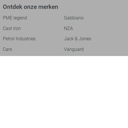
Ontdek onze merken
PME legend
Gabbiano
Cast Iron
NZA
Petrol Industries
Jack & Jones
Cars
Vanguard
Tommy Jeans
Ballin
Campbell
Only & Sons
Geisha
ONLY
Lofty Manner
Zoso
Ydence
Vero Moda
Refined Department
Garcia
Sisters Point
Red Button