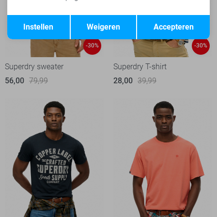
Opslaan
Terug
Instellen
Weigeren
Accepteren
-30%
-30%
Superdry sweater
Superdry T-shirt
56,00
79,99
28,00
39,99