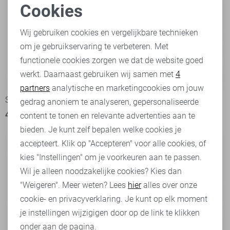
Cookies
Noodzakelijke cookies
Wij gebruiken cookies en vergelijkbare technieken
om je gebruikservaring te verbeteren. Met
Personalisatie cookies
functionele cookies zorgen we dat de website goed
werkt. Daarnaast gebruiken wij samen met
4
Analytische cookies
-30%
-30%
partners
analytische en marketingcookies om jouw
Superdry sweater
Superdry sweater
Marketing cookies
gedrag anoniem te analyseren, gepersonaliseerde
45,50
64,99
45,50
64,99
content te tonen en relevante advertenties aan te
bieden. Je kunt zelf bepalen welke cookies je
accepteert. Klik op "Accepteren" voor alle cookies, of
kies "Instellingen" om je voorkeuren aan te passen.
Wil je alleen noodzakelijke cookies? Kies dan
"Weigeren". Meer weten? Lees
hier
alles over onze
cookie- en privacyverklaring. Je kunt op elk moment
je instellingen wijzigigen door op de link te klikken
onder aan de pagina.