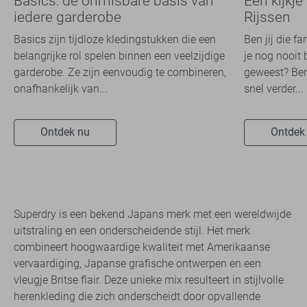
Basics: de onmisbare basis van
Een kijkje
iedere garderobe
Rijssen
Basics zijn tijdloze kledingstukken die een
Ben jij die f
belangrijke rol spelen binnen een veelzijdige
je nog nooit 
garderobe. Ze zijn eenvoudig te combineren,
geweest? Ben
onafhankelijk van...
snel verder...
Ontdek nu
Ontdek
Superdry is een bekend Japans merk met een wereldwijde
uitstraling en een onderscheidende stijl. Het merk
combineert hoogwaardige kwaliteit met Amerikaanse
vervaardiging, Japanse grafische ontwerpen en een
vleugje Britse flair. Deze unieke mix resulteert in stijlvolle
herenkleding die zich onderscheidt door opvallende