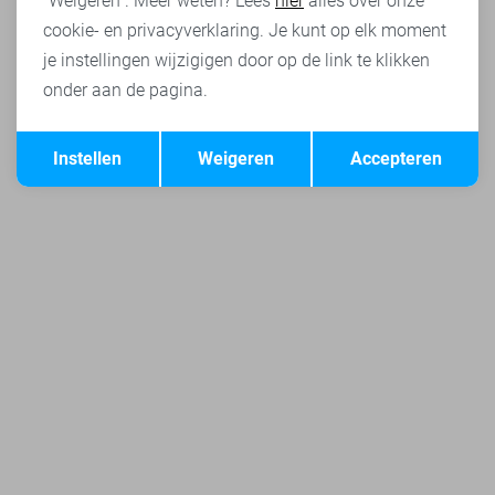
"Weigeren". Meer weten? Lees
hier
alles over onze
cookie- en privacyverklaring. Je kunt op elk moment
je instellingen wijzigigen door op de link te klikken
onder aan de pagina.
Opslaan
Terug
Instellen
Weigeren
Accepteren