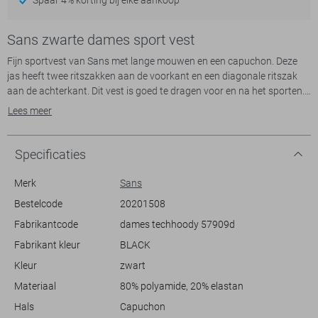
Sans zwarte dames sport vest
Fijn sportvest van Sans met lange mouwen en een capuchon. Deze
jas heeft twee ritszakken aan de voorkant en een diagonale ritszak
aan de achterkant. Dit vest is goed te dragen voor en na het sporten.
Op de voor en achterkant bevind zich het logo van Sans.
Lees meer
Specificaties
Merk
Sans
Bestelcode
20201508
Fabrikantcode
dames techhoody 57909d
Fabrikant kleur
BLACK
Kleur
zwart
Materiaal
80% polyamide, 20% elastan
Hals
Capuchon