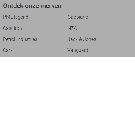
Ontdek onze merken
PME legend
Gabbiano
Cast Iron
NZA
Petrol Industries
Jack & Jones
Cars
Vanguard
Tommy Jeans
Ballin
Campbell
Only & Sons
Geisha
ONLY
Lofty Manner
Zoso
Ydence
Vero Moda
Refined Department
Garcia
Sisters Point
Red Button