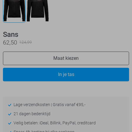
Sans
62,50
124,99
Maat kiezen
In je tas
Lage verzendkosten | Gratis vanaf €95,-
21 dagen bedenktijd
Veilig betalen: iDeal, Billink, PayPal, creditcard
Spaar 4% korting bij elke aankoop