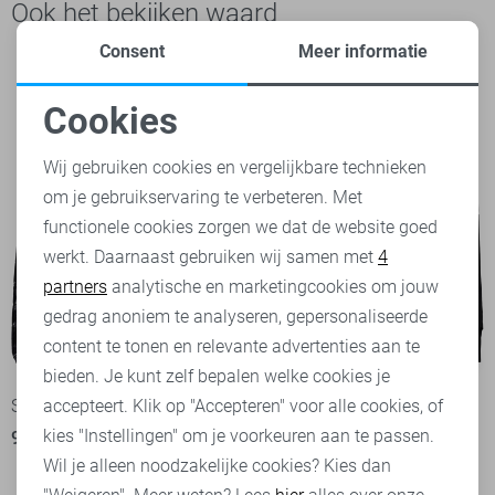
Ook het bekijken waard
Consent
Meer informatie
Cookies
Noodzakelijke cookies
Wij gebruiken cookies en vergelijkbare technieken
om je gebruikservaring te verbeteren. Met
Personalisatie cookies
functionele cookies zorgen we dat de website goed
werkt. Daarnaast gebruiken wij samen met
4
Analytische cookies
partners
analytische en marketingcookies om jouw
Marketing cookies
gedrag anoniem te analyseren, gepersonaliseerde
content te tonen en relevante advertenties aan te
-52%
-52%
bieden. Je kunt zelf bepalen welke cookies je
Sans Sport jas
Sans Sport jas
accepteert. Klik op "Accepteren" voor alle cookies, of
kies "Instellingen" om je voorkeuren aan te passen.
94,95
198,99
95,95
198,99
Wil je alleen noodzakelijke cookies? Kies dan