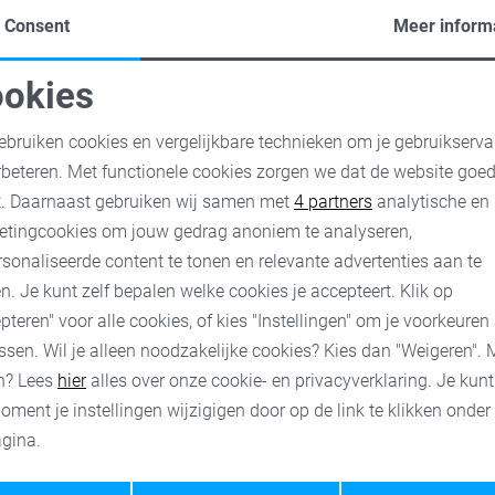
Consent
Meer inform
okies
oodzakelijke cookies
Personalisatie cookies
ebruiken cookies en vergelijkbare technieken om je gebruikserva
rbeteren. Met functionele cookies zorgen we dat de website goe
nalytische cookies
Marketing cookies
t. Daarnaast gebruiken wij samen met
4 partners
analytische en
etingcookies om jouw gedrag anoniem te analyseren,
sonaliseerde content te tonen en relevante advertenties aan te
n. Je kunt zelf bepalen welke cookies je accepteert. Klik op
pteren" voor alle cookies, of kies "Instellingen" om je voorkeuren
ssen. Wil je alleen noodzakelijke cookies? Kies dan "Weigeren". 
n? Lees
hier
alles over onze cookie- en privacyverklaring. Je kun
oment je instellingen wijzigigen door op de link te klikken onder
gina.
Opslaan
Terug