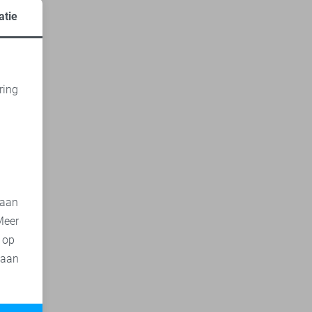
atie
ring
d
 aan
Meer
t op
 aan