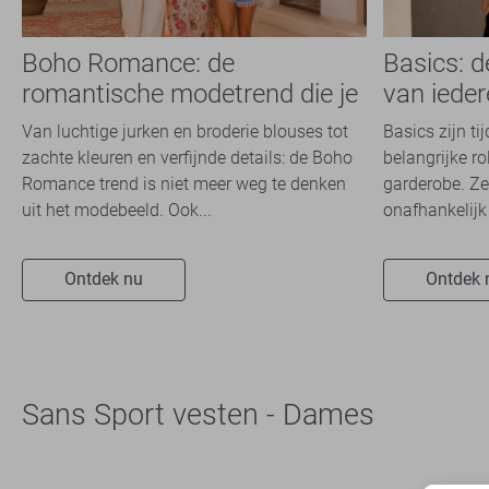
Boho Romance: de
Basics: 
romantische modetrend die je
van iede
dit seizoen overal ziet
Van luchtige jurken en broderie blouses tot
Basics zijn ti
zachte kleuren en verfijnde details: de Boho
belangrijke ro
Romance trend is niet meer weg te denken
garderobe. Ze
uit het modebeeld. Ook...
onafhankelijk 
Ontdek nu
Ontdek 
Sans Sport vesten - Dames