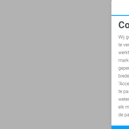
Co
N
Wij g
te ve
A
werk
mark
geper
biede
"Acce
te pa
wete
elk m
de pa