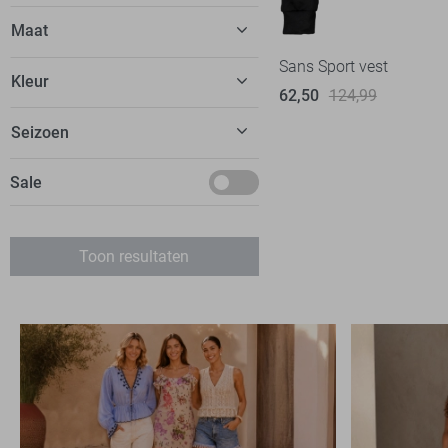
Sans
3
Maat
Sans Sport vest
S
Kleur
62,50
124,99
M
Zwart
Seizoen
L
Basics
Sale
Toon resultaten