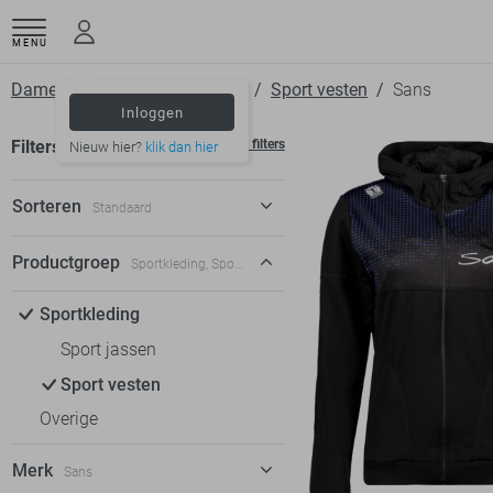
MENU
Dameskleding
Sportkleding
Sport vesten
Sans
Inloggen
Filters
Wis filters
Nieuw hier?
klik dan hier
Sorteren
Standaard
Standaard
Productgroep
Sportkleding, Sport vesten
€ laag-hoog
Sportkleding
€ hoog-laag
Sport jassen
Sport vesten
Overige
Merk
Sans