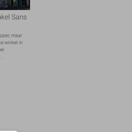
nkel Sans
opper, maar
ke winkel in
el
..