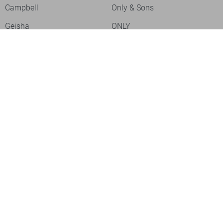
Campbell
Only & Sons
Geisha
ONLY
Lofty Manner
Zoso
Ydence
Vero Moda
Refined Department
Garcia
Sisters Point
Red Button
JDY
Fluresk
Harper & Yve
Object
Meld je aan voor onze nieuwsbrief
Meld je aan voor onze nieuwsbrief en profiteer als eerste van
acties!
Aanmelden