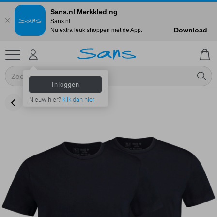
Sans.nl Merkkleding
Sans.nl
Download
Nu extra leuk shoppen met de App.
Inloggen
Nieuw hier?
klik dan hier