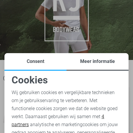
Consent
Meer informatie
Cookies
Ook het bekijken waard
Noodzakelijke cookies
Wij gebruiken cookies en vergelijkbare technieken
om je gebruikservaring te verbeteren. Met
Personalisatie cookies
functionele cookies zorgen we dat de website goed
werkt. Daarnaast gebruiken wij samen met
4
Analytische cookies
partners
analytische en marketingcookies om jouw
Marketing cookies
gedrag anoniem te analyseren, gepersonaliseerde