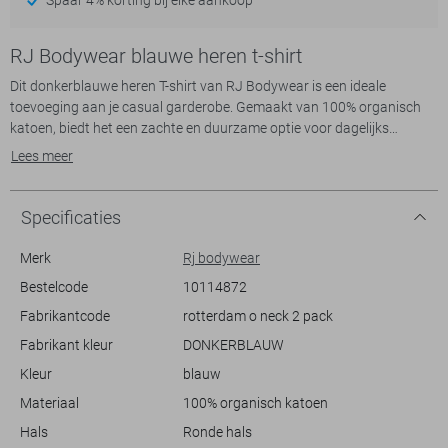
RJ Bodywear blauwe heren t-shirt
Dit donkerblauwe heren T-shirt van RJ Bodywear is een ideale
toevoeging aan je casual garderobe. Gemaakt van 100% organisch
katoen, biedt het een zachte en duurzame optie voor dagelijks
comfort. De regular fit zorgt ervoor dat het T-shirt makkelijk te dragen
Lees meer
is, en de ronde hals geeft een klassieke uitstraling. Met zijn normale
lengte en korte mouwen is dit T-shirt perfect voor elke ontspannen
setting, of je nu een dagje uitgaat of thuis ontspant.
Specificaties
Dankzij de stijlvolle tint en het eenvoudige ontwerp kun je dit RJ
Bodywear T-shirt eenvoudig combineren met verschillende outfits.
Merk
Rj bodywear
Draag het bijvoorbeeld met een lichte jeans voor een frisse, dagelijkse
Bestelcode
10114872
look, of kies voor een chino om een casual maar verfijnde stijl te
Fabrikantcode
rotterdam o neck 2 pack
creëren. Dit basis T-shirt is een veelzijdige keuze die je makkelijk kunt
aanpassen aan diverse gelegenheden, en biedt je het comfort en de
Fabrikant kleur
DONKERBLAUW
eenvoud die je zoekt voor je alledaagse outfits.
Kleur
blauw
Materiaal
100% organisch katoen
Hals
Ronde hals