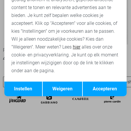
content te tonen en relevante advertenties aan te
bieden. Je kunt zelf bepalen welke cookies je
accepteert. Klik op "Accepteren" voor alle cookies, of
kies "Instellingen" om je voorkeuren aan te passen.
-50%
Wil je alleen noodzakelijke cookies? Kies dan
"Weigeren". Meer weten? Lees
hier
alles over onze
RJ Bodywear T-shirt
Object Trui
cookie- en privacyverklaring. Je kunt op elk moment
44,95
20,00
39,99
je instellingen wijzigigen door op de link te klikken
onder aan de pagina.
RJ Bodywear t-shirts
Jack & Jones t-shirts
Only & Sons t-sh
Opslaan
Terug
Instellen
Weigeren
Accepteren