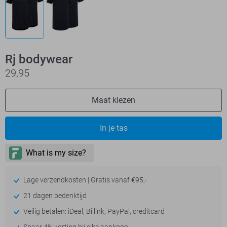
Rj bodywear
29,95
Maat kiezen
In je tas
Lage verzendkosten | Gratis vanaf €95,-
21 dagen bedenktijd
Veilig betalen: iDeal, Billink, PayPal, creditcard
Spaar 4% korting bij elke aankoop