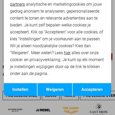
partners
analytische en marketingcookies om jouw
Marketing cookies
gedrag anoniem te analyseren, gepersonaliseerde
content te tonen en relevante advertenties aan te
bieden. Je kunt zelf bepalen welke cookies je
accepteert. Klik op "Accepteren" voor alle cookies, of
kies "Instellingen" om je voorkeuren aan te passen.
Wil je alleen noodzakelijke cookies? Kies dan
"Weigeren". Meer weten? Lees
hier
alles over onze
-25%
-25%
cookie- en privacyverklaring. Je kunt op elk moment
je instellingen wijzigigen door op de link te klikken
PME LEGEND POLO
PME LEGEND POLO
onder aan de pagina.
45,00
59,99
45,00
59,99
Opslaan
Terug
Instellen
Weigeren
Accepteren
PME LEGEND SALE
JEANS
NIEUW
PME LEGEND OVE