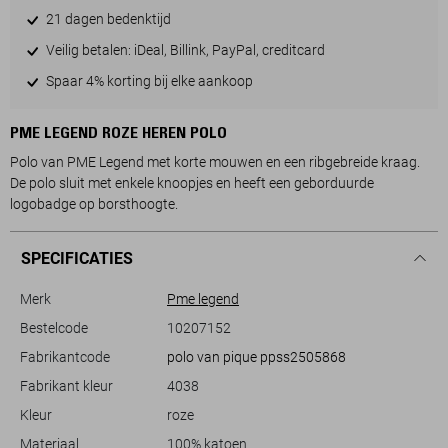
21 dagen bedenktijd
Veilig betalen: iDeal, Billink, PayPal, creditcard
Spaar 4% korting bij elke aankoop
PME LEGEND ROZE HEREN POLO
Polo van PME Legend met korte mouwen en een ribgebreide kraag.
De polo sluit met enkele knoopjes en heeft een geborduurde
logobadge op borsthoogte.
SPECIFICATIES
Merk
Pme legend
Bestelcode
10207152
Fabrikantcode
polo van pique ppss2505868
Fabrikant kleur
4038
Kleur
roze
Materiaal
100% katoen