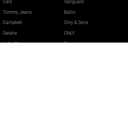
Cars
Vanguard
Tommy Jeans
Ballin
Campbell
Only & Sons
Geisha
ONLY
Lofty Manner
Zoso
Ydence
Vero Moda
Refined Department
Garcia
Sisters Point
Red Button
JDY
Fluresk
Harper & Yve
Object
Meld je aan voor onze nieuwsbrief
Meld je aan voor onze nieuwsbrief en profiteer als eerste van