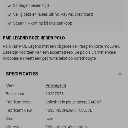
21 dagen bedenktijd
Veilig betalen: iDeal, Billink, PayPal, creditcard
Spaar 4% korting bij elke aankoop
PME LEGEND ROZE HEREN POLO
Polo van PME Legend met een ribgebreide kraag en korte mouwen.
Deze zijn voorzien van een accentstreep. De polo sluit met enkele
knoopjes en heeft een gedrukte tekst op borsthoogte.
SPECIFICATIES
Merk
Pme legend
Bestelcode
10207078
Fabrikantcode
poloshirt in pique ppss2504867
Fabrikant kleur
4038 MOONLIGHT MAUVE
Kleur
roze
Materiaal
96% katoen, 4% elastan