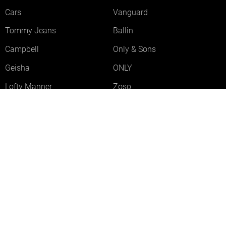
Cars
Vanguard
Tommy Jeans
Ballin
Campbell
Only & Sons
Geisha
ONLY
Lofty Manner
Zoso
Ydence
Vero Moda
Refined Department
Garcia
Sisters Point
Red Button
JDY
Fluresk
Harper & Yve
Object
Meld je aan voor onze nieuwsbrief