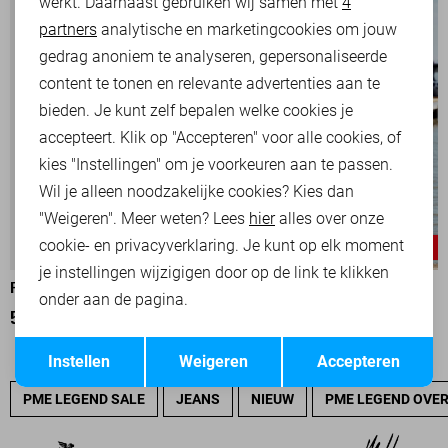
werkt. Daarnaast gebruiken wij samen met
4
Analytische cookies
partners
analytische en marketingcookies om jouw
Marketing cookies
gedrag anoniem te analyseren, gepersonaliseerde
content te tonen en relevante advertenties aan te
bieden. Je kunt zelf bepalen welke cookies je
accepteert. Klik op "Accepteren" voor alle cookies, of
kies "Instellingen" om je voorkeuren aan te passen.
Wil je alleen noodzakelijke cookies? Kies dan
"Weigeren". Meer weten? Lees
hier
alles over onze
cookie- en privacyverklaring. Je kunt op elk moment
-25%
-25%
je instellingen wijzigigen door op de link te klikken
PME LEGEND POLO
PME LEGEND POLO
onder aan de pagina.
52,50
69,99
52,50
69,99
Opslaan
Terug
Instellen
Weigeren
Accepteren
PME LEGEND SALE
JEANS
NIEUW
PME LEGEND OVE