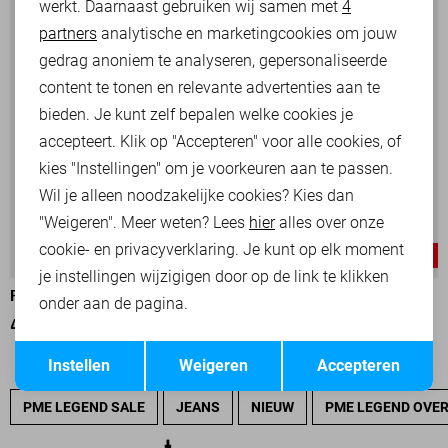
werkt. Daarnaast gebruiken wij samen met
4
Analytische cookies
partners
analytische en marketingcookies om jouw
Marketing cookies
gedrag anoniem te analyseren, gepersonaliseerde
content te tonen en relevante advertenties aan te
bieden. Je kunt zelf bepalen welke cookies je
accepteert. Klik op "Accepteren" voor alle cookies, of
kies "Instellingen" om je voorkeuren aan te passen.
Wil je alleen noodzakelijke cookies? Kies dan
"Weigeren". Meer weten? Lees
hier
alles over onze
cookie- en privacyverklaring. Je kunt op elk moment
-30%
-30%
je instellingen wijzigigen door op de link te klikken
PME LEGEND POLO
PME LEGEND POLO
onder aan de pagina.
49,00
69,99
49,00
69,99
Opslaan
Terug
Instellen
Weigeren
Accepteren
PME LEGEND SALE
JEANS
NIEUW
PME LEGEND OVE