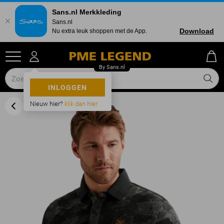
Sans.nl Merkkleding
Sans.nl
Download
Nu extra leuk shoppen met de App.
INLOGGEN
Nieuw hier?
klik dan hier