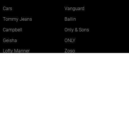
Cars
Vanguard
Tommy Jeans
Ballin
Campbell
Only & Sons
Geisha
ONLY
Lofty Manner
Zoso
Ydence
Vero Moda
Refined Department
Garcia
Sisters Point
Red Button
JDY
Fluresk
Harper & Yve
Object
Meld je aan voor onze nieuwsbrief