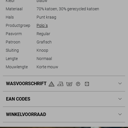
Kleur
blauw
het gemak en de veelzijdigheid van dit stijlvolle kledingstuk dat je
moeiteloos kunt matchen met de rest van je garderobe.
Materiaal
70% katoen, 30% gerecycled katoen
Hals
Punt kraag
Productgroep
Polo`s
Pasvorm
Regular
Patroon
Grafisch
Sluiting
Knoop
Lengte
Normaal
Mouwlengte
Korte mouw
WASVOORSCHRIFT
EAN CODES
WINKELVOORRAAD