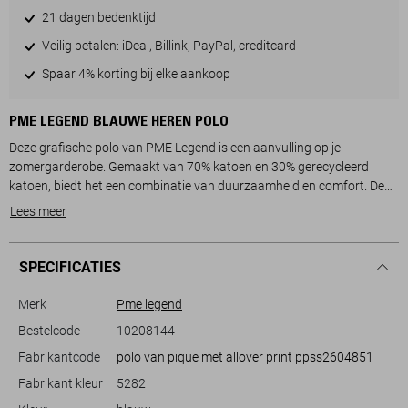
21 dagen bedenktijd
Veilig betalen: iDeal, Billink, PayPal, creditcard
Spaar 4% korting bij elke aankoop
PME LEGEND BLAUWE HEREN POLO
Deze grafische polo van PME Legend is een aanvulling op je
zomergarderobe. Gemaakt van 70% katoen en 30% gerecycleerd
katoen, biedt het een combinatie van duurzaamheid en comfort. De
regular fit geeft een ontspannen gevoel zonder in te boeten aan stijl.
Lees meer
De donkere grafische print is opvallend en voegt een subtiele maar
onderscheidende flair toe aan dit kledingstuk. Met een klassieke
puntkraag en knoopsluiting is de polo zowel praktisch als modieus.
SPECIFICATIES
Perfect voor casual gelegenheden, deze PME Legend polo laat zich
Merk
Pme legend
gemakkelijk combineren met zowel jeans als chino's. Of je nu een
Bestelcode
10208144
wandeling maakt in het park, een avond met vrienden doorbrengt of
Fabrikantcode
polo van pique met allover print ppss2604851
een informele zakelijke bijeenkomst bijwoont, deze polo zorgt altijd
voor een zelfverzekerde look. De korte mouwen en de normale lengte
Fabrikant kleur
5282
maken het een ideaal kledingstuk voor warme zomerdagen. Ontdek