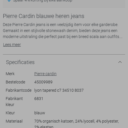
Pierre Cardin blauwe heren jeans
Deze Pierre Cardin jeans is een veelzijdig item voor elke garderobe.
Gemaakt in een stijlvolle stonewash denim, bieden deze jeans een
moderne uitstraling die perfect past bij een breed scala aan outfits.
Met een comfortabele tapered fit en een regular waist taille, zorgt
Lees meer
deze broek voor zowel stijl als draaggemak. De klassieke 5-pocket
styling geeft je voldoende ruimte voor al je essentials, terwijl de knop-
en ritssluiting praktische functionaliteit bieden.
Specificaties
Of je nu een dag op kantoor hebt of een casual weekendje weg plant,
deze Pierre Cardin jeans is een betrouwbare keuze. Dankzij de
Merk
Pierre cardin
normale lengte en de duurzame kwaliteit van de denim, zijn ze
Bestelcode
45009989
geschikt voor dagelijkse activiteiten. Combineer ze met een nette
Fabrikantcode
lyon tapered c7 34510 8037
blouse voor een meer formelere look, of draag ze met een simpel T-
shirt voor een ontspannen stijl. Deze jeans zijn een tijdloze aanvulling
Fabrikant
6831
op je garderobe waarmee je altijd goed voor de dag komt.
kleur
Kleur
blauw
Materiaal
70% organisch katoen, 24% lyocell, 4% polyester,
2% elastan