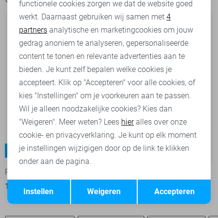
functionele cookies zorgen we dat de website goed
werkt. Daarnaast gebruiken wij samen met
4
Analytische cookies
partners
analytische en marketingcookies om jouw
Marketing cookies
gedrag anoniem te analyseren, gepersonaliseerde
content te tonen en relevante advertenties aan te
bieden. Je kunt zelf bepalen welke cookies je
accepteert. Klik op "Accepteren" voor alle cookies, of
kies "Instellingen" om je voorkeuren aan te passen.
Wil je alleen noodzakelijke cookies? Kies dan
"Weigeren". Meer weten? Lees
hier
alles over onze
cookie- en privacyverklaring. Je kunt op elk moment
je instellingen wijzigigen door op de link te klikken
Lyon
Lyon
-9%
onder aan de pagina.
Pierre Cardin Jeans
Pierre Cardin Jeans
Opslaan
Terug
109,99
99,95
109,99
Instellen
Weigeren
Accepteren