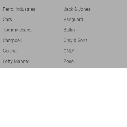
Petrol Industries
Jack & Jones
Cars
Vanguard
Tommy Jeans
Ballin
Campbell
Only & Sons
Geisha
ONLY
Lofty Manner
Zoso
Ydence
Vero Moda
Refined Department
Garcia
Sisters Point
Red Button
JDY
Fluresk
Harper & Yve
Object