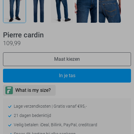
Pierre cardin
109,99
Maat kiezen
In je tas
Lage verzendkosten | Gratis vanaf €95,-
21 dagen bedenktijd
Veilig betalen: iDeal, Billink, PayPal, creditcard
Spaar 4% korting bij elke aankoop