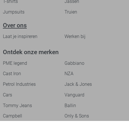
T-shirts
Jassen
Jumpsuits
Truien
Over ons
Laat je inspireren
Werken bij
Ontdek onze merken
PME legend
Gabbiano
Cast Iron
NZA
Petrol Industries
Jack & Jones
Cars
Vanguard
Tommy Jeans
Ballin
Campbell
Only & Sons
Geisha
ONLY