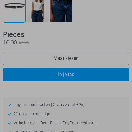
Pieces
10,00
24,99
Maat kiezen
In je tas
Lage verzendkosten | Gratis vanaf €95,-
21 dagen bedenktijd
Veilig betalen: iDeal, Billink, PayPal, creditcard
Spaar 4% korting bij elke aankoop