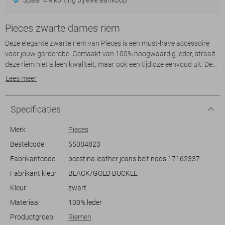
Pieces zwarte dames riem
Deze elegante zwarte riem van Pieces is een must-have accessoire
voor jouw garderobe. Gemaakt van 100% hoogwaardig leder, straalt
deze riem niet alleen kwaliteit, maar ook een tijdloze eenvoud uit. De
goudkleurige gesp voegt een subtiel vleugje luxe toe, terwijl de
Lees meer
traditionele sluiting een klassieke en betrouwbare pasvorm biedt.
Deze riem is een veelzijdige aanvulling die zich moeiteloos aanpast
aan verschillende casual outfits.
Specificaties
Of je nu een dag op kantoor doorbrengt of geniet van een ontspannen
Merk
Pieces
weekend, deze zwart met goudkleurige Pieces riem is de ideale keuze.
Bestelcode
55004823
Het is de perfecte afsluiting van een stijlvolle broek of spijkerbroek en
Fabrikantcode
pcestina leather jeans belt noos 17162337
biedt een vleugje sophisticated flair zonder te overdrijven. Met zijn
normale lengte kan hij moeiteloos gecombineerd worden met
Fabrikant kleur
BLACK/GOLD BUCKLE
verschillende stijlen, waardoor het een praktische en modieuze
Kleur
zwart
Materiaal
100% leder
Meer informatie:
De breedte van de riem is 2.5 cm.
Productgroep
Riemen