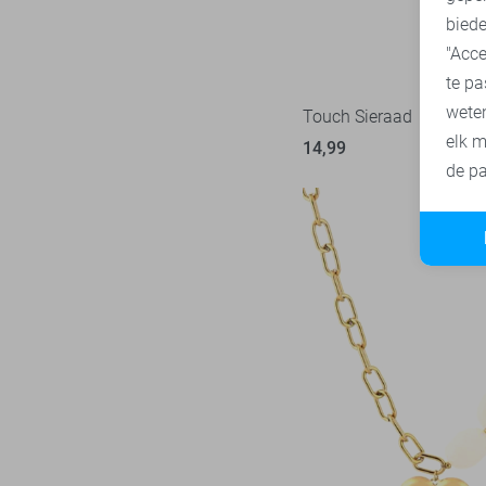
biede
"Acce
te pa
wete
Touch Sieraad
elk m
14,99
de pa