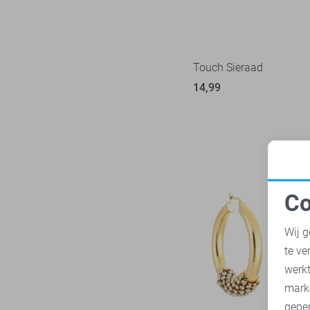
Touch Sieraad
14,99
Co
N
Wij g
te ve
A
werk
mark
geper