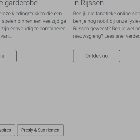
re garderobe
in Rijssen
jdloze kledingstukken die een
Ben jij die fanatieke online-sh
l spelen binnen een veelzijdige
ben je nog nooit bij onze fysie
 zijn eenvoudig te combineren,
Rijssen geweest? Ben je wel he
van...
nieuwsgierig? Lees snel verder.
nu
Ontdek nu
soires
Presly & Sun riemen