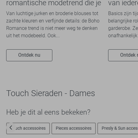
romantische modetrend die je
van iede
dit seizoen overal ziet
Van luchtige jurken en broderie blouses tot
Basics zijn ti
zachte kleuren en verfijnde details: de Boho
belangrijke ro
Romance trend is niet meer weg te denken
garderobe. Ze
uit het modebeeld. Ook...
onafhankelijk 
Ontdek nu
Ontdek 
Touch Sieraden - Dames
Heb je dit al eens bekeken?
Touch accessoires
Pieces accessoires
Presly & Sun acces