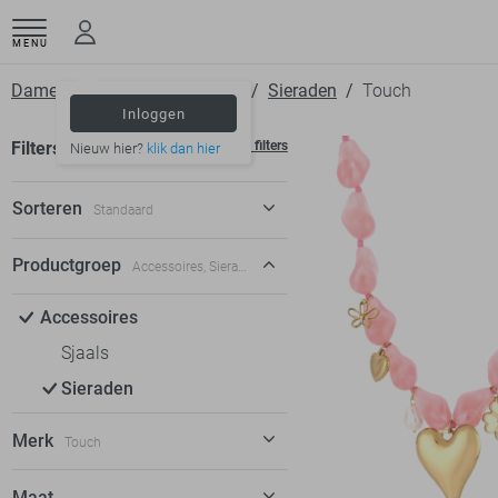
MENU
Dameskleding
Accessoires
Sieraden
Touch
Inloggen
Filters
Wis filters
Nieuw hier?
klik dan hier
Sorteren
Standaard
Standaard
Productgroep
Accessoires, Sieraden
€ laag-hoog
Accessoires
€ hoog-laag
Sjaals
Sieraden
Merk
Touch
Touch
23
Maat