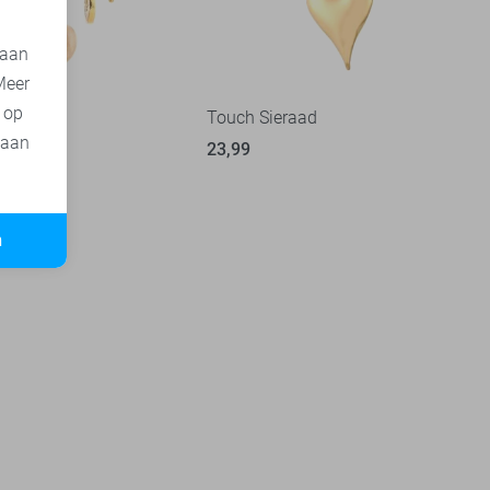
 aan
Meer
t op
aad
Touch Sieraad
 aan
23,99
n