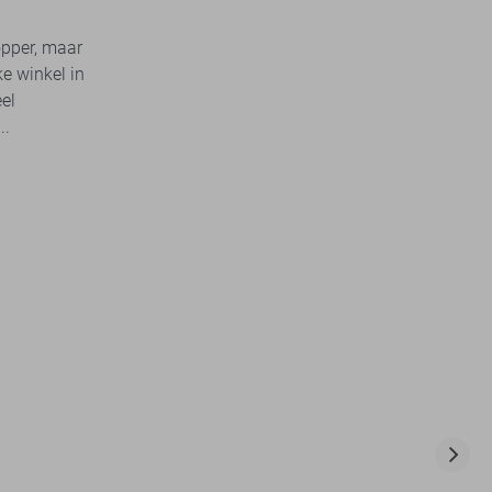
opper, maar
ke winkel in
el
..