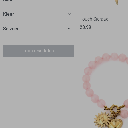
Kleur
Touch Sieraad
23,99
Beige
Seizoen
Bordeaux
Basics
Bruin
Toon resultaten
Geel
Goud
Multi color
Oranje
Paars
Roze
Wit
Zwart