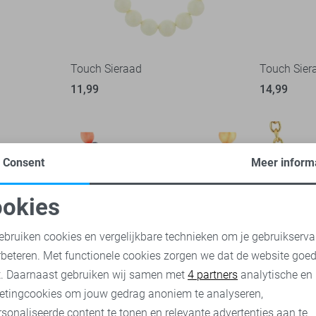
Touch Sieraad
Touch Sier
11,99
14,99
Consent
Meer inform
okies
oodzakelijke cookies
Personalisatie cookies
ebruiken cookies en vergelijkbare technieken om je gebruikserva
rbeteren. Met functionele cookies zorgen we dat de website goe
nalytische cookies
Marketing cookies
t. Daarnaast gebruiken wij samen met
4 partners
analytische en
etingcookies om jouw gedrag anoniem te analyseren,
sonaliseerde content te tonen en relevante advertenties aan te