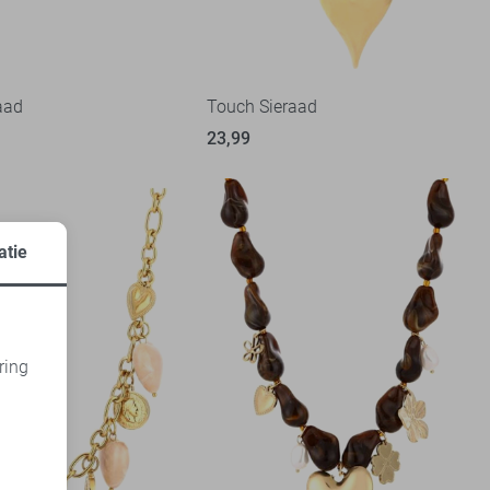
aad
Touch Sieraad
23,99
atie
ring
d