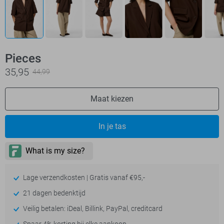
Pieces
35,95
44,99
Maat kiezen
In je tas
Lage verzendkosten | Gratis vanaf €95,-
21 dagen bedenktijd
Veilig betalen: iDeal, Billink, PayPal, creditcard
Spaar 4% korting bij elke aankoop