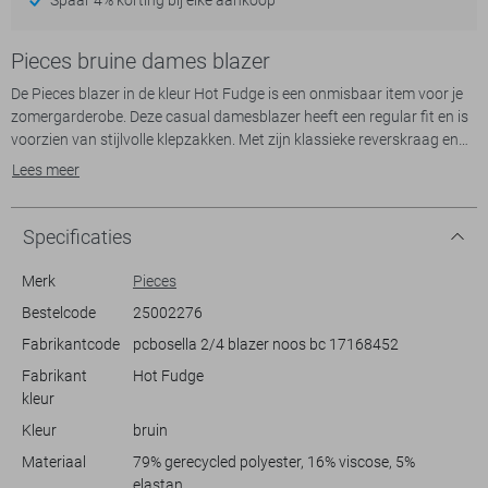
Pieces bruine dames blazer
De Pieces blazer in de kleur Hot Fudge is een onmisbaar item voor je
zomergarderobe. Deze casual damesblazer heeft een regular fit en is
voorzien van stijlvolle klepzakken. Met zijn klassieke reverskraag en
knoopsluiting biedt de blazer een verfijnde look die geschikt is voor
Lees meer
diverse gelegenheden. De warme bruine tint zorgt voor een tijdloze
uitstraling, terwijl de 3/4 mouw het kledingstuk een moderne twist
geeft.
Specificaties
De blazer is gevoerd met polyester, wat het comfort verhoogt en een
Merk
Pieces
lichte zomerse feel geeft. Dankzij de normale lengte past hij perfect bij
Bestelcode
25002276
zowel broeken als rokken. Combineer deze Pieces blazer met een
Fabrikantcode
pcbosella 2/4 blazer noos bc 17168452
jeans voor een casual lunch of draag hem over een lichte jurk tijdens
een zomeravondje uit. Of je nu naar een zakelijke bijeenkomst gaat of
Fabrikant
Hot Fudge
een ontspannen weekend hebt, deze blazer zorgt altijd voor een
kleur
uitmuntende uitstraling.
Kleur
bruin
Materiaal
79% gerecycled polyester, 16% viscose, 5%
elastan