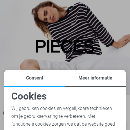
Consent
Meer informatie
Cookies
Noodzakelijke cookies
Wij gebruiken cookies en vergelijkbare technieken
Ook het bekijken waard
om je gebruikservaring te verbeteren. Met
Personalisatie cookies
functionele cookies zorgen we dat de website goed