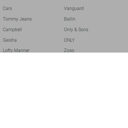
Cars
Vanguard
Tommy Jeans
Ballin
Campbell
Only & Sons
Geisha
ONLY
Lofty Manner
Zoso
Ydence
Vero Moda
Refined Department
Garcia
- levertijd 2-5 dagen
Sisters Point
Red Button
JDY
Fluresk
Harper & Yve
Object
Meld je aan voor onze nieuwsbrief