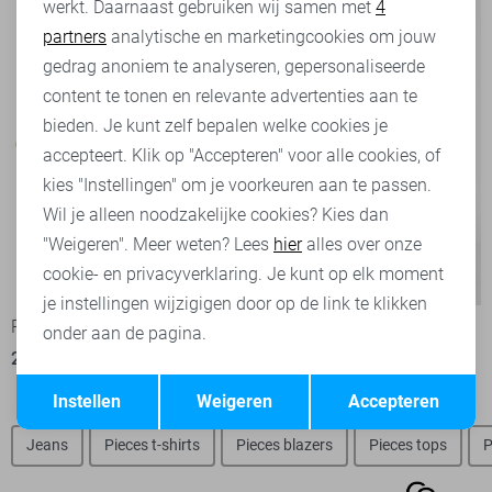
werkt. Daarnaast gebruiken wij samen met
4
Analytische cookies
partners
analytische en marketingcookies om jouw
Marketing cookies
gedrag anoniem te analyseren, gepersonaliseerde
content te tonen en relevante advertenties aan te
bieden. Je kunt zelf bepalen welke cookies je
accepteert. Klik op "Accepteren" voor alle cookies, of
kies "Instellingen" om je voorkeuren aan te passen.
Wil je alleen noodzakelijke cookies? Kies dan
"Weigeren". Meer weten? Lees
hier
alles over onze
cookie- en privacyverklaring. Je kunt op elk moment
-50%
-20%
je instellingen wijzigigen door op de link te klikken
Pieces Blazer
Pieces Korte broek
onder aan de pagina.
27,50
54,99
27,95
34,99
Opslaan
Terug
Instellen
Weigeren
Accepteren
Jeans
Pieces t-shirts
Pieces blazers
Pieces tops
P