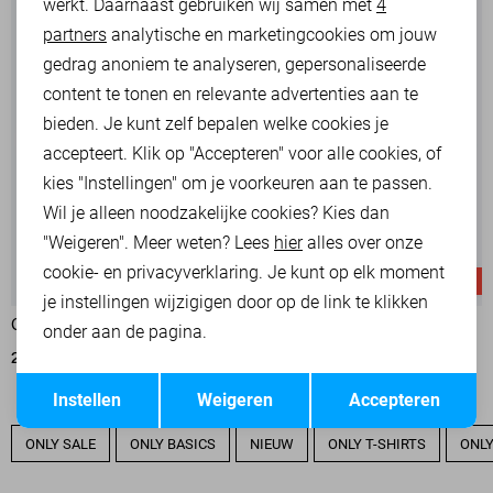
werkt. Daarnaast gebruiken wij samen met
4
Analytische cookies
partners
analytische en marketingcookies om jouw
Marketing cookies
gedrag anoniem te analyseren, gepersonaliseerde
content te tonen en relevante advertenties aan te
bieden. Je kunt zelf bepalen welke cookies je
accepteert. Klik op "Accepteren" voor alle cookies, of
kies "Instellingen" om je voorkeuren aan te passen.
Wil je alleen noodzakelijke cookies? Kies dan
"Weigeren". Meer weten? Lees
hier
alles over onze
cookie- en privacyverklaring. Je kunt op elk moment
-50%
je instellingen wijzigigen door op de link te klikken
ONLY T-SHIRT
ONLY T-SHIRT
onder aan de pagina.
21,99
11,00
21,99
Opslaan
Terug
Instellen
Weigeren
Accepteren
ONLY SALE
ONLY BASICS
NIEUW
ONLY T-SHIRTS
ONLY