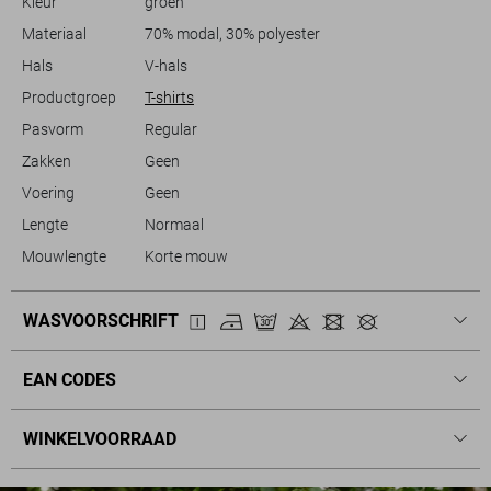
Kleur
groen
lengte maken het een tijdloos basisstuk in je collectie.
Materiaal
70% modal, 30% polyester
Hals
V-hals
Productgroep
T-shirts
Pasvorm
Regular
Zakken
Geen
Voering
Geen
Lengte
Normaal
Mouwlengte
Korte mouw
WASVOORSCHRIFT
EAN CODES
WINKELVOORRAAD