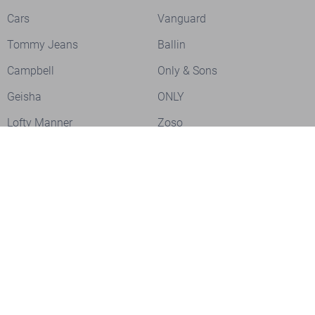
Cars
Vanguard
Tommy Jeans
Ballin
Campbell
Only & Sons
Geisha
ONLY
Lofty Manner
Zoso
Ydence
Vero Moda
Refined Department
Garcia
Sisters Point
Red Button
JDY
Fluresk
Harper & Yve
Object
Meld je aan voor onze nieuwsbrief