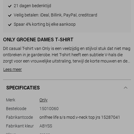
21 dagen bedenktijd
Veilig betalen: iDeal, Billink, PayPal, creditcard
Spaar 4% korting bij elke aankoop
ONLY GROENE DAMES T-SHIRT
Dit casual T-shirt van Only is een veelzijdig en stijlvol stuk dat niet mag
ontbreken in je garderobe. Het T-shirt heeft een subtiele V-hals die
zorgt voor een vrouwelijke uitstraling, terwijl de korte mouwen en de
regular fit een comfortabele pasvorm bieden. Het is gemaakt van een
Lees meer
ademende mix van 70% modal en 30% polyester, die garant staat
voor een zacht gevoel op je huid en een lichte glans. De subtiele
blauwgroene kleur genaamd Abyss geeft een rustige en toch
SPECIFICATIES
moderne uitstraling aan het geheel.
Dit Only T-shirt is perfect om te combineren met zowel een jeans voor
Merk
Only
een relaxte look als met een nette broek voor een iets formelere
Bestelcode
15010060
gelegenheid. Dankzij het duurzame materiaal is het een ideale keuze
Fabrikantcode
onlfree life s/s mod.v-neck top jrs 15287041
voor dagelijks gebruik of een casual dagje uit. Of je nu kiest voor een
ontspannen middag in het park of een casual lunch, dit T-shirt biedt
Fabrikant kleur
ABYSS
de juiste balans tussen comfort en stijl. Geen zakken en een normale