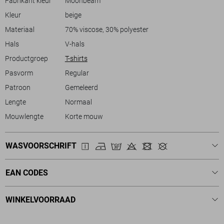
Fabrikant kleur
Moonbeam
je nu een drukke dag op het werk hebt of een weekendje weg plant, dit
Kleur
beige
T-shirt biedt de perfecte balans tussen stijl en comfort.
Materiaal
70% viscose, 30% polyester
Hals
V-hals
Productgroep
T-shirts
Pasvorm
Regular
Patroon
Gemeleerd
Lengte
Normaal
Mouwlengte
Korte mouw
WASVOORSCHRIFT
EAN CODES
WINKELVOORRAAD