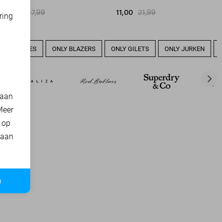
14,40
17,99
11,00
21,99
ring
d
LY BLOUSES
ONLY BLAZERS
ONLY GILETS
ONLY JURKEN
 aan
Meer
t op
 aan
n