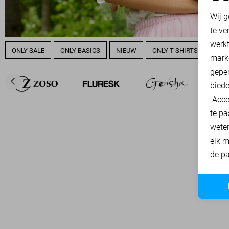
N
Wij g
te ve
A
werk
ONLY SALE
ONLY BASICS
NIEUW
ONLY T-SHIRTS
ONLY
mark
geper
biede
"Acce
te pa
wete
elk m
de pa