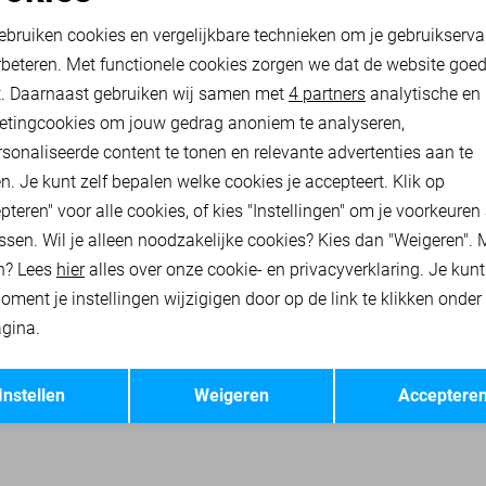
oodzakelijke cookies
Personalisatie cookies
13,60
16,99
ebruiken cookies en vergelijkbare technieken om je gebruikserva
rbeteren. Met functionele cookies zorgen we dat de website goe
nalytische cookies
Marketing cookies
t. Daarnaast gebruiken wij samen met
4 partners
analytische en
 JASSEN
ONLY TRUIEN
ONLY SWEATERS
ONLY VESTEN
ON
etingcookies om jouw gedrag anoniem te analyseren,
sonaliseerde content te tonen en relevante advertenties aan te
n. Je kunt zelf bepalen welke cookies je accepteert. Klik op
pteren" voor alle cookies, of kies "Instellingen" om je voorkeuren
ssen. Wil je alleen noodzakelijke cookies? Kies dan "Weigeren". 
n? Lees
hier
alles over onze cookie- en privacyverklaring. Je kun
oment je instellingen wijzigigen door op de link te klikken onder
gina.
Opslaan
Terug
Instellen
Weigeren
Acceptere