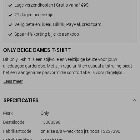
Lage verzendkosten | Gratis vanaf €95,-
21 dagen bedenktijd
Veilig betalen: iDeal, Billink, PayPal, creditcard
Spaar 4% korting bij elke aankoop
ONLY BEIGE DAMES T-SHIRT
Dit Only T-shirt is een stijlvolle en veelzijdige keuze voor jouw
alledaagse garderobe. Met zijn regular fit en casual uitstraling biedt
het een aangename pasvorm die comfortabel is voor dagelijks
gebruik. De subtiele moonbeam kleur met een gemêleerd patroon
Lees meer
geeft het shirt een moderne uitstraling. De V-hals voegt net dat beetje
extra toe aan het klassieke design, wat dit T-shirt perfect maakt voor
diverse gelegenheden.
SPECIFICATIES
Gemaakt van een zachte blend van 70% viscose en 30% polyester,
Merk
Only
draagt dit T-shirt luchtig en soepel. De korte mouwen en normale
Bestelcode
15008398
lengte zorgen voor een ontspannen fit die ideaal is voor informele
Fabrikantcode
onlelise s/s v-neck top jrs noos 15257390
bijeenkomsten, een dagje uit in de stad of een comfortabele dag thuis.
Combineer dit T-shirt met een jeans of rok voor een eigentijdse look. Of