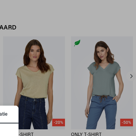
WAARD
atie
-20%
-50%
ONLY T-SHIRT
ONLY T-SHIRT