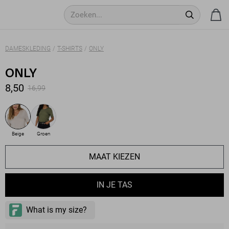
DAMESKLEDING
T-SHIRTS
ONLY
ONLY
8,50
16,99
Beige
Groen
MAAT KIEZEN
IN JE TAS